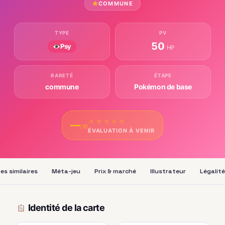
COMMUNE
TYPE
PV
50
Psy
HP
RARETÉ
ÉTAPE
commune
Pokémon de base
★
★
★
★
★
—
/10
ÉVALUATION À VENIR
es similaires
Méta-jeu
Prix & marché
Illustrateur
Légalité
Identité de la carte