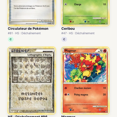
Circulateur de Pokémon
Ceribou
#81 · HS : Déchaînement
#47 · HS : Déchaînement
C
C
HS : Déchaînement #96
Magmar