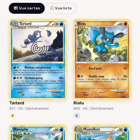
Vue cartes
Vue liste
Tartard
Riolu
#21 · HS : Déchaînement
#60 · HS : Déchaînement
R
C