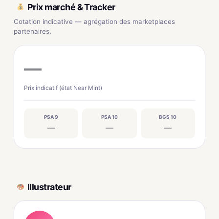
Prix marché & Tracker
Cotation indicative — agrégation des marketplaces
partenaires.
—
Prix indicatif (état Near Mint)
PSA 9
PSA 10
BGS 10
—
—
—
Illustrateur