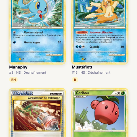
Manaphy
Mustéflott
#3 · HS : Déchaînement
#16 · HS : Déchaînement
RH
R