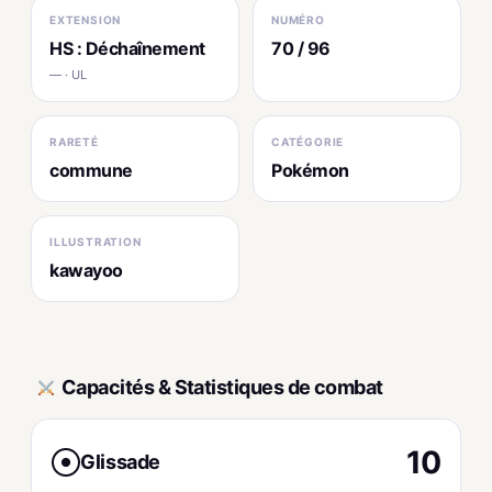
EXTENSION
NUMÉRO
HS : Déchaînement
70 / 96
— · UL
RARETÉ
CATÉGORIE
commune
Pokémon
ILLUSTRATION
kawayoo
Capacités & Statistiques de combat
10
Glissade
●