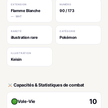
EXTENSION
NUMÉRO
Flamme Blanche
90 / 173
— · WHT
RARETÉ
CATÉGORIE
illustration rare
Pokémon
ILLUSTRATION
Keisin
Capacités & Statistiques de combat
10
Vole-Vie