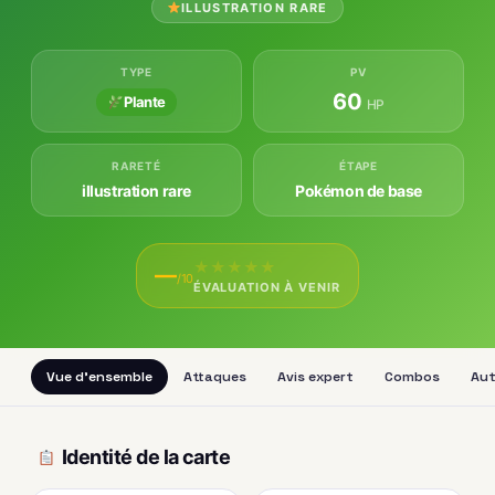
ILLUSTRATION RARE
TYPE
PV
60
Plante
HP
RARETÉ
ÉTAPE
illustration rare
Pokémon de base
★
★
★
★
★
—
/10
ÉVALUATION À VENIR
Vue d'ensemble
Attaques
Avis expert
Combos
Aut
Identité de la carte