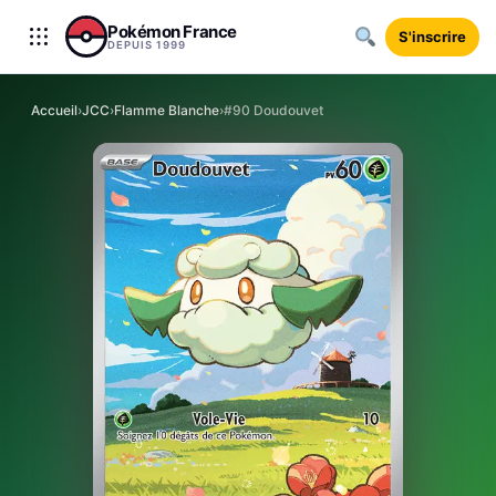
Aller au contenu
Pokémon France
S'inscrire
DEPUIS 1999
Accueil
›
JCC
›
Flamme Blanche
›
#90 Doudouvet