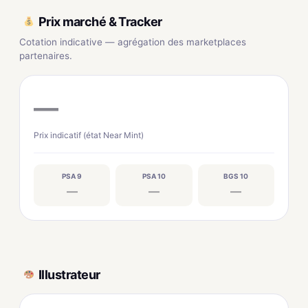
Prix marché & Tracker
Cotation indicative — agrégation des marketplaces
partenaires.
—
Prix indicatif (état Near Mint)
PSA 9
PSA 10
BGS 10
—
—
—
Illustrateur