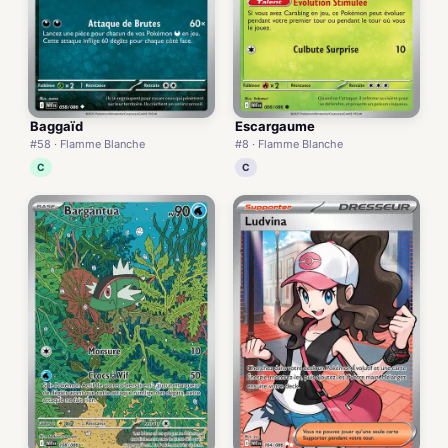
Baggaïd
Escargaume
#58 · Flamme Blanche
#8 · Flamme Blanche
C
C