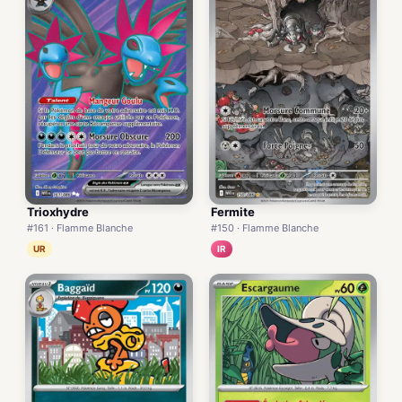
Trioxhydre
Fermite
#161 · Flamme Blanche
#150 · Flamme Blanche
UR
IR