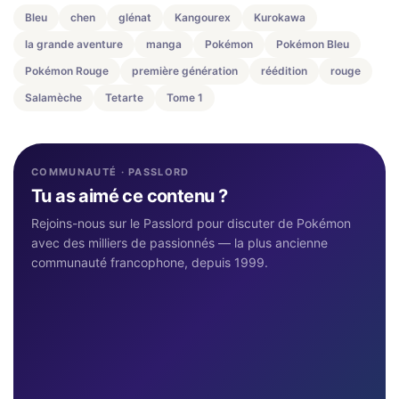
Bleu
chen
glénat
Kangourex
Kurokawa
la grande aventure
manga
Pokémon
Pokémon Bleu
Pokémon Rouge
première génération
réédition
rouge
Salamèche
Tetarte
Tome 1
COMMUNAUTÉ · PASSLORD
Tu as aimé ce contenu ?
Rejoins-nous sur le Passlord pour discuter de Pokémon
avec des milliers de passionnés — la plus ancienne
communauté francophone, depuis 1999.