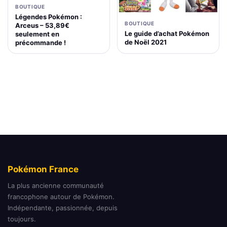
BOUTIQUE
Légendes Pokémon :
BOUTIQUE
Arceus – 53,89€
Le guide d’achat Pokémon
seulement en
de Noël 2021
précommande !
Pokémon France
La plus ancienne communauté
francophone autour de Pokémon.
Indépendante, passionnée, depuis
toujours.