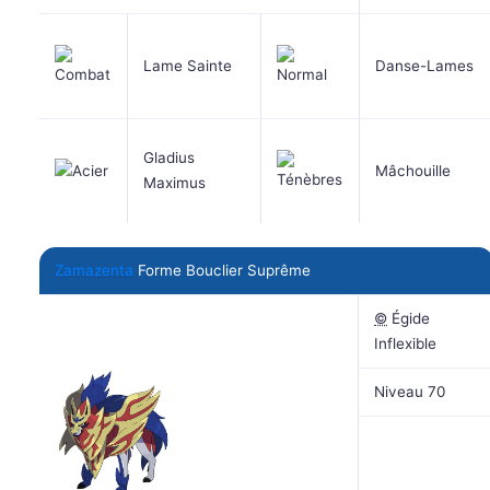
Lame Sainte
Danse-Lames
Gladius
Mâchouille
Maximus
Zamazenta
Forme Bouclier Suprême
©
Égide
Inflexible
Niveau 70