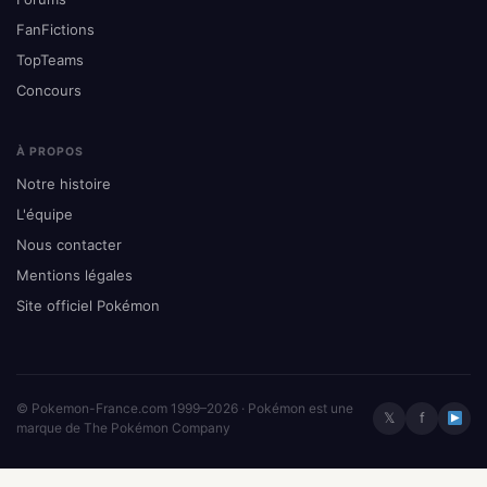
FanFictions
TopTeams
Concours
À PROPOS
Notre histoire
L'équipe
Nous contacter
Mentions légales
Site officiel Pokémon
© Pokemon-France.com 1999–2026 · Pokémon est une
𝕏
f
marque de The Pokémon Company