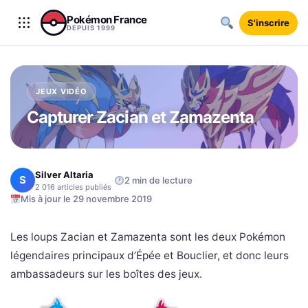
Aller au contenu
Pokémon France
S'inscrire
DEPUIS 1999
JEUX VIDÉO
Capturer Zacian et Zamazenta
Silver Altaria
S
·
·
2 min de lecture
2 016 articles publiés
Mis à jour le 29 novembre 2019
Les loups Zacian et Zamazenta sont les deux Pokémon
légendaires principaux d’Épée et Bouclier, et donc leurs
ambassadeurs sur les boîtes des jeux.