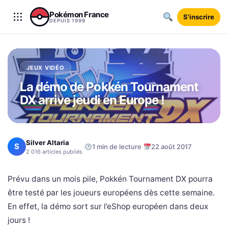
Aller au contenu
Pokémon France
S'inscrire
DEPUIS 1999
JEUX VIDÉO
La démo de Pokkén Tournament
DX arrive jeudi en Europe !
Silver Altaria
S
·
·
1 min de lecture
22 août 2017
2 016 articles publiés
Prévu dans un mois pile, Pokkén Tournament DX pourra
être testé par les joueurs européens dès cette semaine.
En effet, la démo sort sur l’eShop européen dans deux
jours !