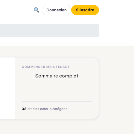
Connexion
S'inscrire
COMMENCER MAINTENANT
Sommaire complet
38
articles dans la catégorie