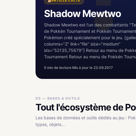
ARTICLE CULTE
Shadow Mewtwo
Shadow Mewtwo est l'un des combattants "T
de Pokkén Tournament et Pokkén Tournament
Pokémon créé spécialement pour le jeu. [galle
columns="2" link="file" size="medium"
ids="52135,75679"] Retour au menu de Pokk
Tournament Retour au menu de Pokkén Tour
5 min de lecture
·
Mis à jour le 23.09.2017
03 — BASES & OUTILS
Tout l'écosystème de P
Les bases de données et outils dédiés au jeu : Pok
types, objets…