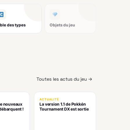
ble des types
Objets du jeu
Toutes les actus du jeu →
ACTUALITÉ
De nouveaux
La version 1.1 de Pokkén
débarquent !
Tournament DX est sortie