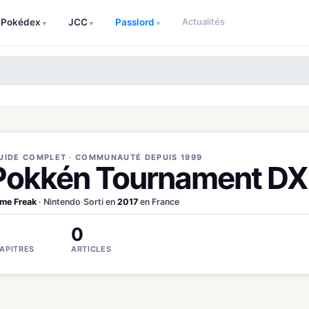
Actualités
Pokédex
JCC
Passlord
▾
▾
▾
UIDE COMPLET · COMMUNAUTÉ DEPUIS 1999
Pokkén Tournament DX
me Freak
· Nintendo
·
Sorti en
2017
en France
0
APITRES
ARTICLES