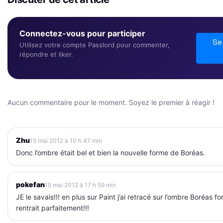
Connectez-vous pour participer
Se
Utilisez votre compte Passlord pour commenter,
répondre et liker.
Aucun commentaire pour le moment. Soyez le premier à réagir !
Zhu
15 mai 2012 à 10 h 47 min
Donc l’ombre était bel et bien la nouvelle forme de Boréas.
pokefan
15 mai 2012 à 17 h 59 min
JE le savais!!! en plus sur Paint j’ai retracé sur l’ombre Boréas 
rentrait parfaitement!!!