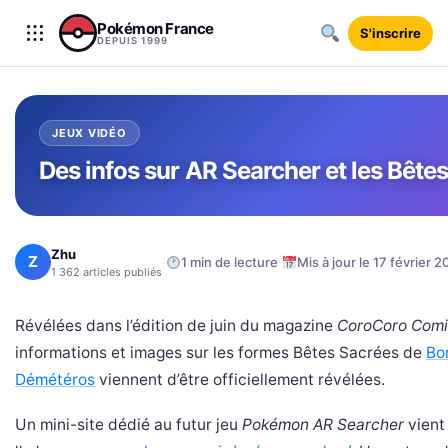
Aller au contenu
Pokémon France
S'inscrire
DEPUIS 1999
JEUX VIDÉO
Des infos sur AR Searcher et les Bête
Zhu
Z
·
·
1 min de lecture
Mis à jour le 17 février 2
1 362 articles publiés
Révélées dans l’édition de juin du magazine
CoroCoro Comi
informations et images sur les formes Bêtes Sacrées de
Bo
Démétéros
viennent d’être officiellement révélées.
Un mini-site dédié au futur jeu
Pokémon AR Searcher
vient 