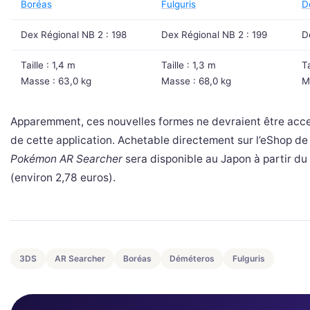
Boréas
Fulguris
D
Dex Régional NB 2 : 198
Dex Régional NB 2 : 199
D
Taille : 1,4 m
Taille : 1,3 m
Ta
Masse : 63,0 kg
Masse : 68,0 kg
M
Apparemment, ces nouvelles formes ne devraient être acces
de cette application. Achetable directement sur l’eShop de
Pokémon AR Searcher
sera disponible au Japon à partir du
(environ 2,78 euros).
3DS
AR Searcher
Boréas
Déméteros
Fulguris