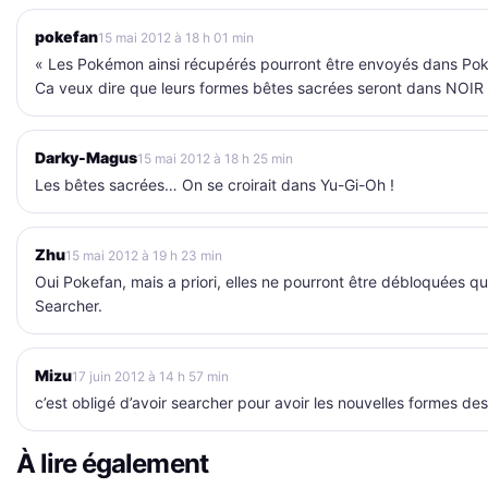
pokefan
15 mai 2012 à 18 h 01 min
« Les Pokémon ainsi récupérés pourront être envoyés dans Pok
Ca veux dire que leurs formes bêtes sacrées seront dans NOI
Darky-Magus
15 mai 2012 à 18 h 25 min
Les bêtes sacrées… On se croirait dans Yu-Gi-Oh !
Zhu
15 mai 2012 à 19 h 23 min
Oui Pokefan, mais a priori, elles ne pourront être débloquées 
Searcher.
Mizu
17 juin 2012 à 14 h 57 min
c’est obligé d’avoir searcher pour avoir les nouvelles formes de
À lire également