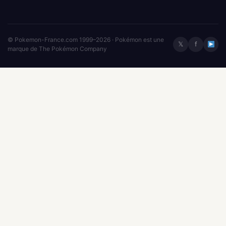
© Pokemon-France.com 1999–2026 · Pokémon est une
𝕏
f
marque de The Pokémon Company