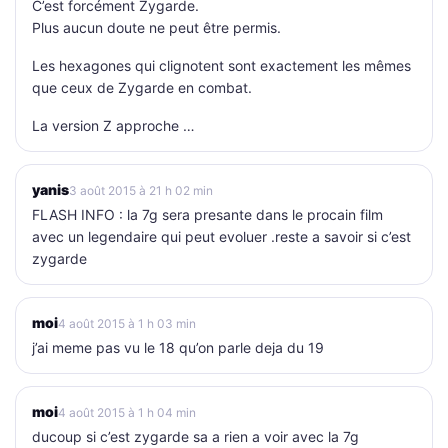
C’est forcément Zygarde.
Plus aucun doute ne peut être permis.
Les hexagones qui clignotent sont exactement les mêmes
que ceux de Zygarde en combat.
La version Z approche …
yanis
3 août 2015 à 21 h 02 min
FLASH INFO : la 7g sera presante dans le procain film
avec un legendaire qui peut evoluer .reste a savoir si c’est
zygarde
moi
4 août 2015 à 1 h 03 min
j’ai meme pas vu le 18 qu’on parle deja du 19
moi
4 août 2015 à 1 h 04 min
ducoup si c’est zygarde sa a rien a voir avec la 7g