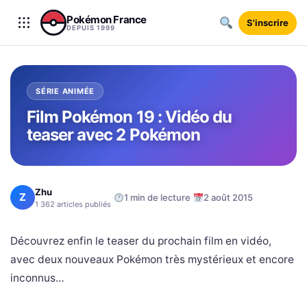
Aller au contenu
Pokémon France
S'inscrire
DEPUIS 1999
SÉRIE ANIMÉE
Film Pokémon 19 : Vidéo du
teaser avec 2 Pokémon
Zhu
Z
·
·
1 min de lecture
2 août 2015
1 362 articles publiés
Découvrez enfin le teaser du prochain film en vidéo,
avec deux nouveaux Pokémon très mystérieux et encore
inconnus…