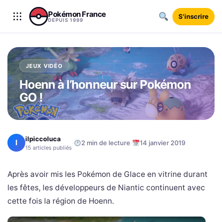
Aller au contenu
Pokémon France
S'inscrire
DEPUIS 1999
JEUX VIDÉO
Hoenn à l’honneur sur Pokémon
GO !
ilpiccoluca
I
·
·
2 min de lecture
14 janvier 2019
15 articles publiés
Après avoir mis les Pokémon de Glace en vitrine durant
les fêtes, les développeurs de Niantic continuent avec
cette fois la région de Hoenn.