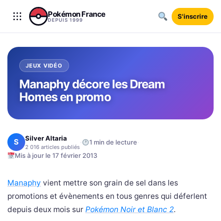
Aller au contenu
Pokémon France
S'inscrire
DEPUIS 1999
JEUX VIDÉO
Manaphy décore les Dream
Homes en promo
Silver Altaria
S
·
·
1 min de lecture
2 016 articles publiés
Mis à jour le 17 février 2013
Manaphy
vient mettre son grain de sel dans les
promotions et évènements en tous genres qui déferlent
depuis deux mois sur
Pokémon Noir et Blanc 2
.