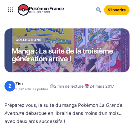
Aller au contenu
Pokémon France
S'inscrire
DEPUIS 1999
COLLECTIONS
Manga : La suite de la troisième
génération arrive !
Zhu
Z
·
·
2 min de lecture
24 mars 2017
1 362 articles publiés
Préparez vous, la suite du manga Pokémon
La Grande
Aventure
débarque en librairie dans moins d’un mois…
avec deux arcs successifs !