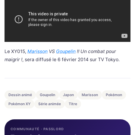
Le XY015,
Marisson
VS
Goupelin
!! Un combat pour
maigrir !
, sera diffusé le 6 février 2014 sur TV Tokyo.
Dessin animé
Goupelin
Japon
Marisson
Pokémon
Pokémon XY
Série animée
Titre
COMMUNAUTÉ · PASSLORD