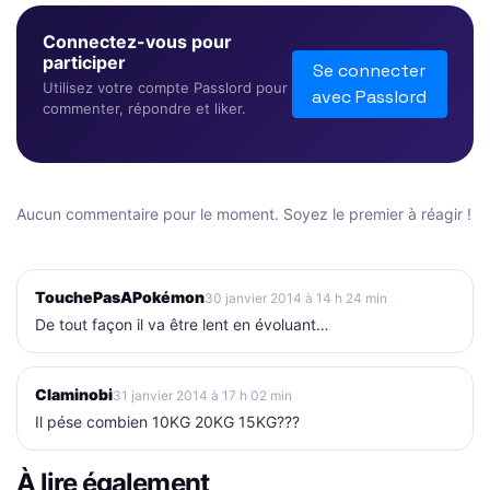
Connectez-vous pour
participer
Se connecter
Utilisez votre compte Passlord pour
avec Passlord
commenter, répondre et liker.
Aucun commentaire pour le moment. Soyez le premier à réagir !
TouchePasAPokémon
30 janvier 2014 à 14 h 24 min
De tout façon il va être lent en évoluant…
Claminobi
31 janvier 2014 à 17 h 02 min
Il pése combien 10KG 20KG 15KG???
À lire également