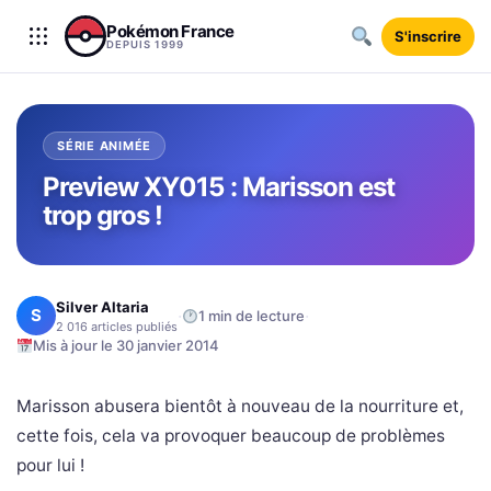
Aller au contenu
Pokémon France
S'inscrire
DEPUIS 1999
SÉRIE ANIMÉE
Preview XY015 : Marisson est
trop gros !
Silver Altaria
S
·
·
1 min de lecture
2 016 articles publiés
Mis à jour le 30 janvier 2014
Marisson abusera bientôt à nouveau de la nourriture et,
cette fois, cela va provoquer beaucoup de problèmes
pour lui !