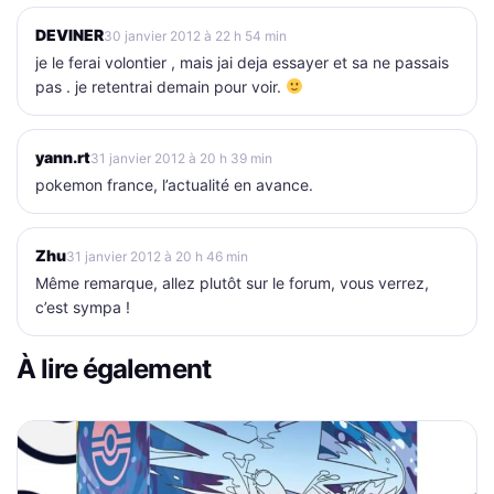
DEVINER
30 janvier 2012 à 22 h 54 min
je le ferai volontier , mais jai deja essayer et sa ne passais
pas . je retentrai demain pour voir.
yann.rt
31 janvier 2012 à 20 h 39 min
pokemon france, l’actualité en avance.
Zhu
31 janvier 2012 à 20 h 46 min
Même remarque, allez plutôt sur le forum, vous verrez,
c’est sympa !
À lire également