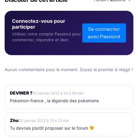
Connectez-vous pour
participer
Se connecter
Utilisez votre compte Passlord pour
avec Passlord
commenter, répondre et liker.
Aucun commentaire pour le moment. Soyez le premier à réagir !
DEVINER ?
30 janvier 2012 à 14 h 49 min
Pokemon-france , la légende des pokemons
Zhu
30 janvier 2012 à 15 h 13 min
Tu devrais plutôt proposer sur le forum