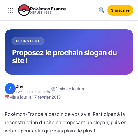
Aller au contenu
Pokémon France
S'inscrire
DEPUIS 1999
PLEINS FEUX
Proposez le prochain slogan du
site !
Zhu
Z
·
·
1 min de lecture
1 362 articles publiés
Mis à jour le 17 février 2013
Pokémon-France a besoin de vos avis. Participez à la
reconstruction du site en proposant un slogan, puis en
votant pour celui qui vous plaira le plus !