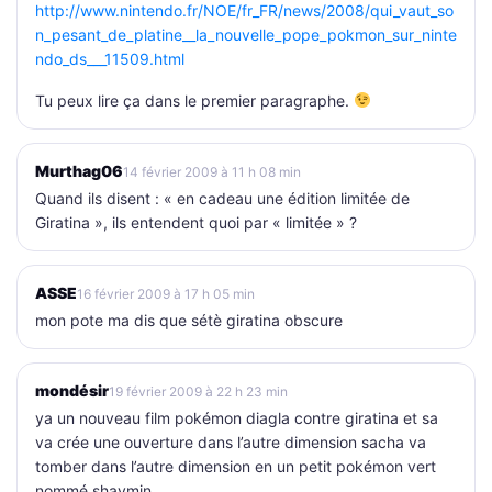
http://www.nintendo.fr/NOE/fr_FR/news/2008/qui_vaut_so
n_pesant_de_platine__la_nouvelle_pope_pokmon_sur_ninte
ndo_ds___11509.html
Tu peux lire ça dans le premier paragraphe.
Murthag06
14 février 2009 à 11 h 08 min
Quand ils disent : « en cadeau une édition limitée de
Giratina », ils entendent quoi par « limitée » ?
ASSE
16 février 2009 à 17 h 05 min
mon pote ma dis que sétè giratina obscure
mondésir
19 février 2009 à 22 h 23 min
ya un nouveau film pokémon diagla contre giratina et sa
va crée une ouverture dans l’autre dimension sacha va
tomber dans l’autre dimension en un petit pokémon vert
nommé shaymin