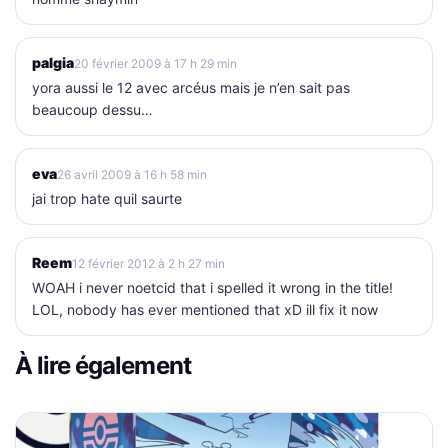
palgia
20 février 2009 à 17 h 29 min
yora aussi le 12 avec arcéus mais je n’en sait pas
beaucoup dessu…
eva
26 avril 2009 à 16 h 58 min
jai trop hate quil saurte
Reem
12 février 2012 à 2 h 27 min
WOAH i never noetcid that i spelled it wrong in the title!
LOL, nobody has ever mentioned that xD ill fix it now
À lire également