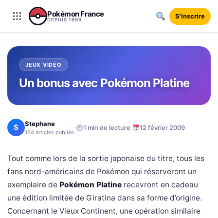
Aller au contenu
Pokémon France
S'inscrire
DEPUIS 1999
JEUX VIDÉO
Un bonus avec Pokémon Platine
Stephane
S
·
·
1 min de lecture
12 février 2009
164 articles publiés
Tout comme lors de la sortie japonaise du titre, tous les
fans nord-américains de Pokémon qui réserveront un
exemplaire de
Pokémon Platine
recevront en cadeau
une édition limitée de Giratina dans sa forme d’origine.
Concernant le Vieux Continent, une opération similaire