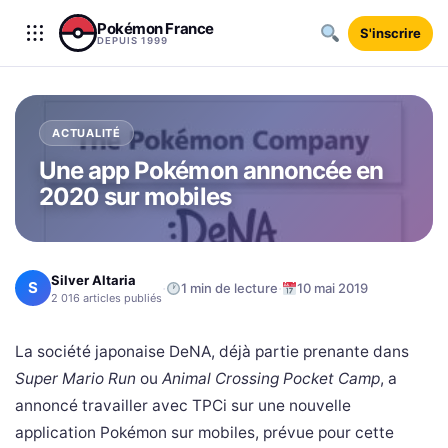
Aller au contenu
Pokémon France
S'inscrire
DEPUIS 1999
ACTUALITÉ
Une app Pokémon annoncée en
2020 sur mobiles
Silver Altaria
S
·
·
1 min de lecture
10 mai 2019
2 016 articles publiés
La société japonaise DeNA, déjà partie prenante dans
Super Mario Run
ou
Animal Crossing Pocket Camp
, a
annoncé travailler avec TPCi sur une nouvelle
application Pokémon sur mobiles, prévue pour cette