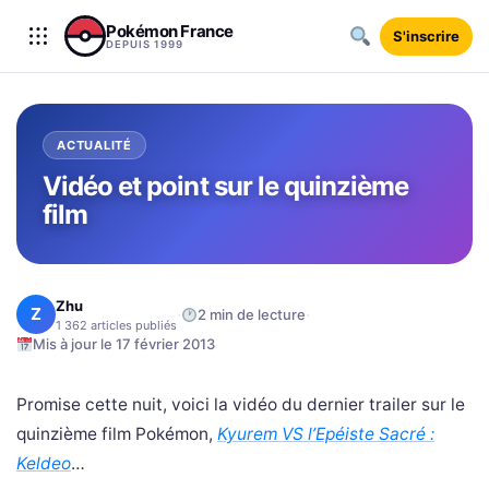
Aller au contenu
Pokémon France
S'inscrire
DEPUIS 1999
ACTUALITÉ
Vidéo et point sur le quinzième
film
Zhu
Z
·
·
2 min de lecture
1 362 articles publiés
Mis à jour le 17 février 2013
Promise cette nuit, voici la vidéo du dernier trailer sur le
quinzième film Pokémon,
Kyurem VS l’Epéiste Sacré :
Keldeo
…