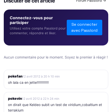
Discuter de cet article
Forum Passlord →
Connectez-vous pour
participer
Se connecter
Utilisez votre compte Passlord pour
avec Passlord
commenter, répondre et liker.
Aucun commentaire pour le moment. Soyez le premier à réagir !
pokefan
12 avril 2012 à 20 h 10 min
oh lala ca en jette!!!!!!!!!!!!
pokevin
12 avril 2012 à 22 h 24 min
on dirait que Keldeo subit un test de viridium,cobaltium et
terrakium