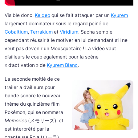
Visible donc,
Keldeo
qui se fait attaquer par un
Kyurem
largement dominateur sous le regard peiné de
Cobaltium
,
Terrakium
et
Viridium
. Sacha semble
cependant réussir à le motiver en lui demandant s’il ne
veut pas devenir un Mousquetaire ! La vidéo vaut
d’ailleurs le coup également pour la scène
« d’activation » de
Kyurem Blanc
.
La seconde moitié de ce
trailer a d’ailleurs pour
bande sonore le nouveau
thème du quinzième film
Pokémon, qui se nommera
Memories
(メモリーズ), et
est interprété par la
chanteuse Rola (ローラ).