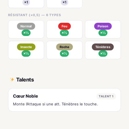
×1
×1
RÉSISTANT (×0,5) — 6 TYPES
Normal
Feu
Poison
×½
×½
×½
Insecte
Roche
Ténèbres
×½
×½
×½
Talents
Cœur Noble
TALENT 1
Monte l’Attaque si une att. Ténèbres le touche.