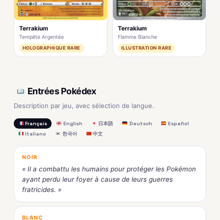
Terrakium
Terrakium
Tempête Argentée
Flamme Blanche
HOLOGRAPHIQUE RARE
ILLUSTRATION RARE
Entrées Pokédex
Description par jeu, avec sélection de langue.
Français
English
日本語
Deutsch
Español
Italiano
한국어
中文
NOIR
« Il a combattu les humains pour protéger les Pokémon
ayant perdu leur foyer à cause de leurs guerres
fratricides. »
BLANC