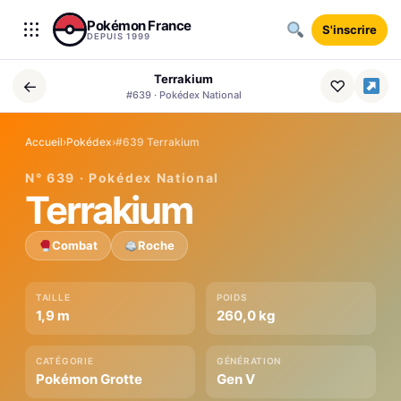
Aller au contenu
Pokémon France
S'inscrire
DEPUIS 1999
Terrakium
←
♡
#639 · Pokédex National
Accueil
›
Pokédex
›
#639 Terrakium
N° 639 · Pokédex National
Terrakium
Combat
Roche
TAILLE
POIDS
1,9 m
260,0 kg
CATÉGORIE
GÉNÉRATION
Pokémon Grotte
Gen V