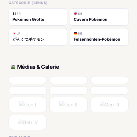
CATÉGORIE (GENUS)
FR
EN
Pokémon Grotte
Cavern Pokémon
JP
DE
がんくつポケモン
Felsenhöhlen-Pokémon
Médias & Galerie