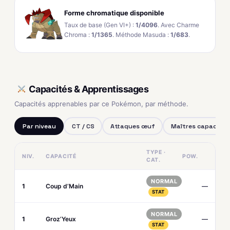
Forme chromatique disponible
Taux de base (Gen VI+) :
1/4096
. Avec Charme
Chroma :
1/1365
. Méthode Masuda :
1/683
.
Capacités & Apprentissages
Capacités apprenables par ce Pokémon, par méthode.
Par niveau
CT / CS
Attaques œuf
Maîtres capacités
TYPE ·
NIV.
CAPACITÉ
POW.
CAT.
NORMAL
1
Coup d’Main
—
STAT
NORMAL
1
Groz’Yeux
—
STAT