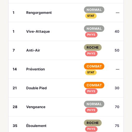
NORMAL
1
Rengorgement
—
STAT
NORMAL
1
Vive-Attaque
40
PHYS
ROCHE
7
Anti-Air
50
PHYS
COMBAT
14
Prévention
—
STAT
COMBAT
21
Double Pied
30
PHYS
NORMAL
28
Vengeance
70
PHYS
ROCHE
35
Éboulement
75
PHYS