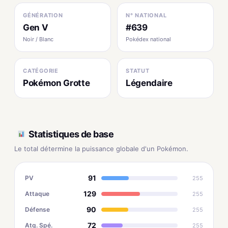
GÉNÉRATION
N° NATIONAL
Gen V
#639
Noir / Blanc
Pokédex national
CATÉGORIE
STATUT
Pokémon Grotte
Légendaire
Statistiques de base
Le total détermine la puissance globale d'un Pokémon.
91
PV
255
129
Attaque
255
90
Défense
255
72
Atq. Spé.
255