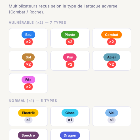
Multiplicateurs reçus selon le type de l'attaque adverse
(Combat / Roche).
VULNÉRABLE (×2) — 7 TYPES
Eau
Plante
Combat
×2
×2
×2
Sol
Psy
Acier
×2
×2
×2
Fée
×2
NORMAL (×1) — 5 TYPES
Électrik
Glace
Vol
×1
×1
×1
Spectre
Dragon