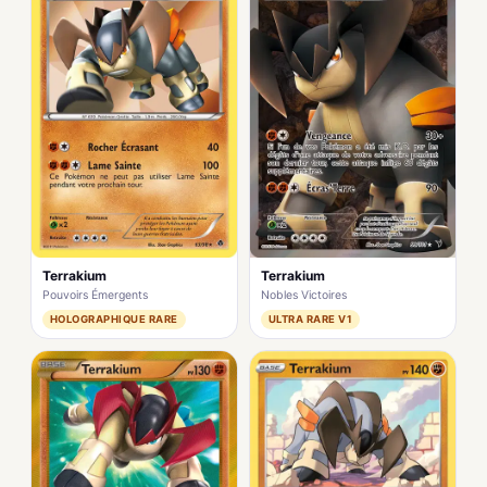
Terrakium
Terrakium
Pouvoirs Émergents
Nobles Victoires
HOLOGRAPHIQUE RARE
ULTRA RARE V1