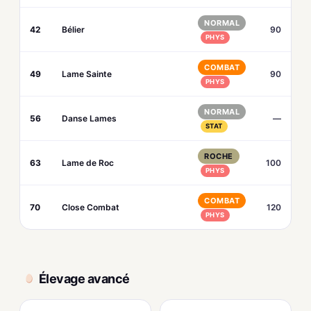
NORMAL
42
Bélier
90
PHYS
COMBAT
49
Lame Sainte
90
PHYS
NORMAL
56
Danse Lames
—
STAT
ROCHE
63
Lame de Roc
100
PHYS
COMBAT
70
Close Combat
120
PHYS
Élevage avancé