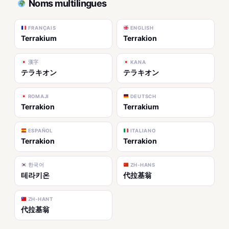
Noms multilingues
FRANÇAIS
ENGLISH
Terrakium
Terrakion
漢字
KANA
テラキオン
テラキオン
ROMAJI
DEUTSCH
Terrakion
Terrakium
ESPAÑOL
ITALIANO
Terrakion
Terrakion
한국어
ZH-HANS
테라키온
代拉基翁
ZH-HANT
代拉基翁