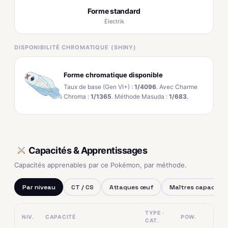
Forme standard
Électrik
DISPONIBILITÉ CHROMATIQUE (SHINY)
Forme chromatique disponible
Taux de base (Gen VI+) :
1/4096
. Avec Charme
Chroma :
1/1365
. Méthode Masuda :
1/683
.
Capacités & Apprentissages
Capacités apprenables par ce Pokémon, par méthode.
Par niveau
CT / CS
Attaques œuf
Maîtres capacités
TYPE ·
NIV.
CAPACITÉ
POW.
CAT.