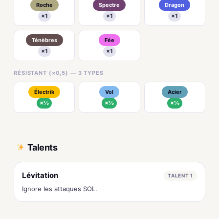
Roche
Spectre
Dragon
×1
×1
×1
Ténèbres
Fée
×1
×1
RÉSISTANT (×0,5) — 3 TYPES
Électrik
Vol
Acier
×½
×½
×½
Talents
Lévitation
TALENT 1
Ignore les attaques SOL.