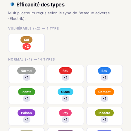
Efficacité des types
Multiplicateurs reçus selon le type de l'attaque adverse
(Électrik).
VULNÉRABLE (×2) — 1 TYPE
Sol
×2
NORMAL (×1) — 14 TYPES
Normal
Feu
Eau
×1
×1
×1
Plante
Glace
Combat
×1
×1
×1
Poison
Psy
Insecte
×1
×1
×1