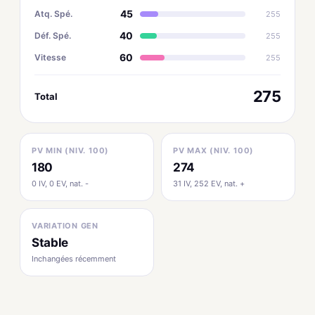
45
Atq. Spé.
255
40
Déf. Spé.
255
60
Vitesse
255
275
Total
PV MIN (NIV. 100)
PV MAX (NIV. 100)
180
274
0 IV, 0 EV, nat. -
31 IV, 252 EV, nat. +
VARIATION GEN
Stable
Inchangées récemment