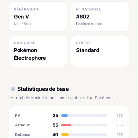
GÉNÉRATION
N° NATIONAL
Gen V
#602
Noir / Blanc
Pokédex national
CATÉGORIE
STATUT
Pokémon
Standard
Électrophore
Statistiques de base
Le total détermine la puissance globale d'un Pokémon.
35
PV
255
55
Attaque
255
40
Défense
255