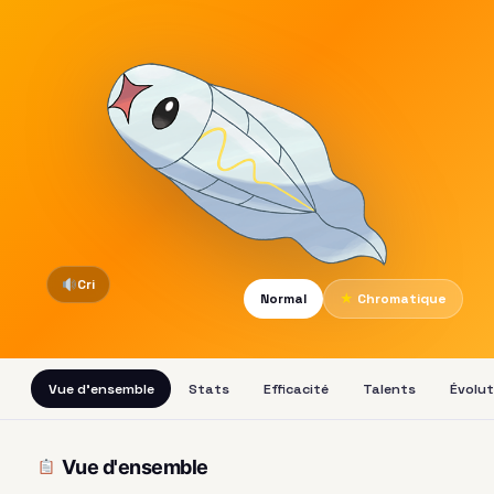
Cri
Normal
★
Chromatique
Vue d'ensemble
Stats
Efficacité
Talents
Évolut
Vue d'ensemble