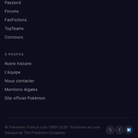
Passlord
Forums
FanFictions
TopTeams
Concours
À PROPOS
Notre histoire
L'équipe
Nous contacter
Mentions légales
Site officiel Pokémon
© Pokemon-France.com 1999–2026 · Pokémon est une
𝕏
f
marque de The Pokémon Company