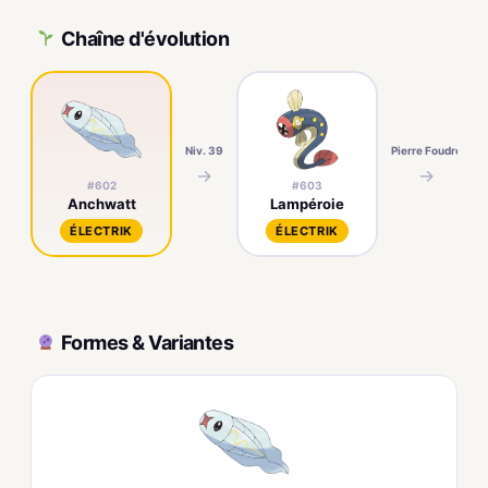
Chaîne d'évolution
Niv. 39
Pierre Foudre
→
→
#602
#603
Anchwatt
Lampéroie
ÉLECTRIK
ÉLECTRIK
Formes & Variantes