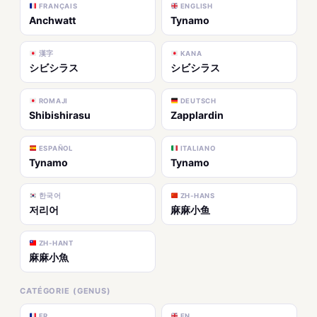
FRANÇAIS
ENGLISH
Anchwatt
Tynamo
漢字
KANA
シビシラス
シビシラス
ROMAJI
DEUTSCH
Shibishirasu
Zapplardin
ESPAÑOL
ITALIANO
Tynamo
Tynamo
한국어
ZH-HANS
저리어
麻麻小鱼
ZH-HANT
麻麻小魚
CATÉGORIE (GENUS)
FR
EN