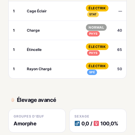
ÉLECTRIK
1
Cage Éclair
—
STAT
NORMAL
1
Charge
40
PHYS
ÉLECTRIK
1
Étincelle
65
PHYS
ÉLECTRIK
1
Rayon Chargé
50
SPÉ
Élevage avancé
GROUPES D'ŒUF
SEXAGE
Amorphe
0,0 /
100,0%