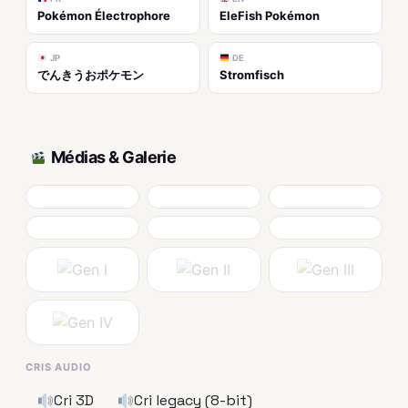
Pokémon Électrophore
EleFish Pokémon
JP
DE
でんきうおポケモン
Stromfisch
Médias & Galerie
CRIS AUDIO
Cri 3D
Cri legacy (8-bit)