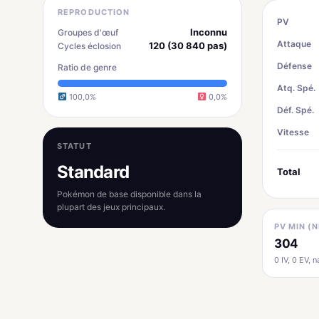
REPRODUCTION
PV
Inconnu
Groupes d'œuf
Attaque
120 (30 840 pas)
Cycles éclosion
Défense
Ratio de genre
Atq. Spé.
100,0%
0,0%
Déf. Spé.
Vitesse
STATUT
Standard
Total
Pokémon de base disponible dans la
plupart des jeux principaux.
PV MIN (N
304
0 IV, 0 EV, na