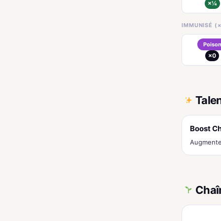
×¼
IMMUNISÉ (×
Poiso
×0
Tale
Boost C
Augmente 
Chaî