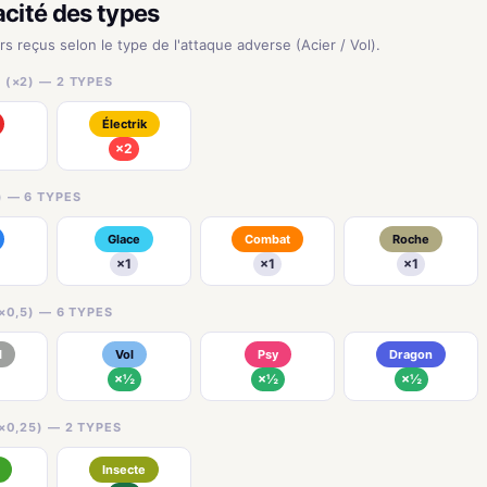
acité des types
rs reçus selon le type de l'attaque adverse (Acier / Vol).
 (×2) — 2 TYPES
Électrik
×2
) — 6 TYPES
Glace
Combat
Roche
×1
×1
×1
×0,5) — 6 TYPES
l
Vol
Psy
Dragon
×½
×½
×½
×0,25) — 2 TYPES
Insecte