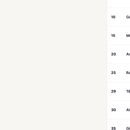
10
G
15
M
20
An
25
R
29
Tê
30
A
35
G