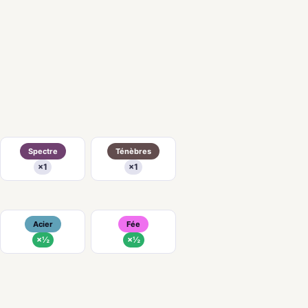
Spectre
Ténèbres
×1
×1
Acier
Fée
×½
×½