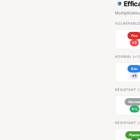
Effic
Multiplicateu
VULNÉRABLE
Feu
×2
NORMAL (×1
Eau
×1
RÉSISTANT (
Norma
×½
RÉSISTANT (
Plante