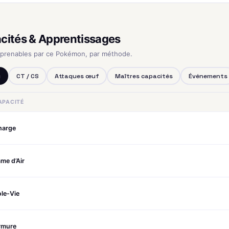
cités & Apprentissages
pprenables par ce Pokémon, par méthode.
u
CT / CS
Attaques œuf
Maîtres capacités
Événements
APACITÉ
harge
me d’Air
le-Vie
rmure