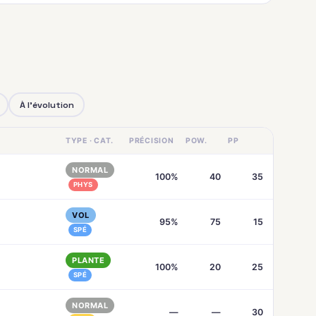
À l'évolution
TYPE · CAT.
PRÉCISION
POW.
PP
NORMAL
100%
40
35
PHYS
VOL
95%
75
15
SPÉ
PLANTE
100%
20
25
SPÉ
NORMAL
—
—
30