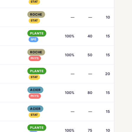
STAT
ROCHE
—
—
10
STAT
PLANTE
100%
40
15
SPÉ
ROCHE
100%
50
15
PHYS
PLANTE
—
—
20
STAT
ACIER
100%
80
15
PHYS
ACIER
—
—
15
STAT
PLANTE
100%
75
10