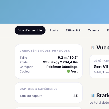
Vue d'ensemble
Stats
Efficacité
Talents
É
Vue 
CARACTÉRISTIQUES PHYSIQUES
9,2 m / 30'2"
Taille
GÉNÉRATI
999,9 kg / 2 204,4 lbs
Poids
Gen VII
Pokémon Décollage
Catégorie
Vert
Couleur
Soleil / Lune
CAPTURE & EXPÉRIENCE
Stati
45
Taux de capture
Le total dét