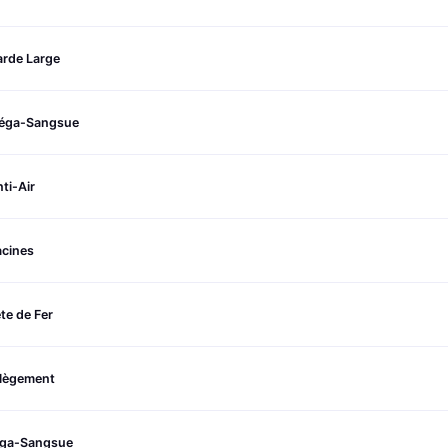
arde Large
éga-Sangsue
ti-Air
acines
te de Fer
llègement
iga-Sangsue