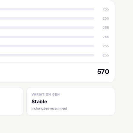
255
255
255
255
255
255
570
VARIATION GEN
Stable
Inchangées récemment