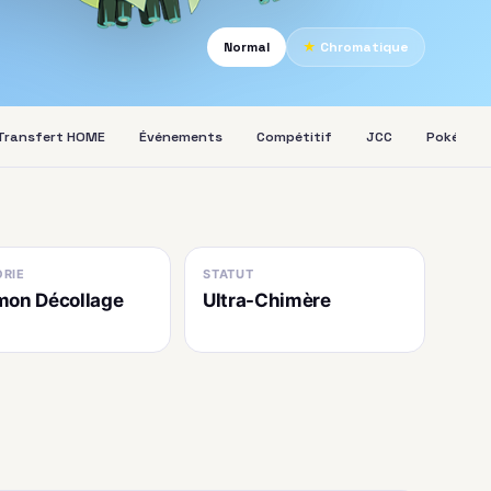
Normal
★
Chromatique
Transfert HOME
Événements
Compétitif
JCC
Pokédex
RIE
STATUT
on Décollage
Ultra-Chimère