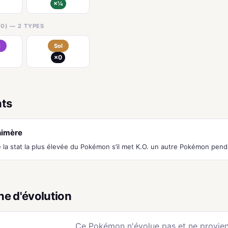
×¼
0) — 2 TYPES
n
Sol
×0
nts
himère
la stat la plus élevée du Pokémon s’il met K.O. un autre Pokémon pend
ne d'évolution
Ce Pokémon n'évolue pas et ne provien