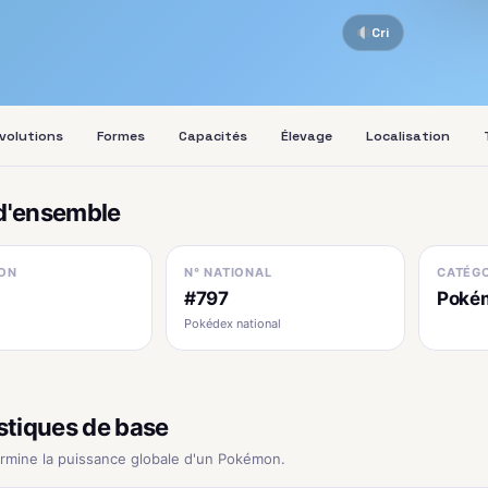
Cri
volutions
Formes
Capacités
Élevage
Localisation
d'ensemble
ON
N° NATIONAL
CATÉGO
#797
Pokém
Pokédex national
stiques de base
ermine la puissance globale d'un Pokémon.