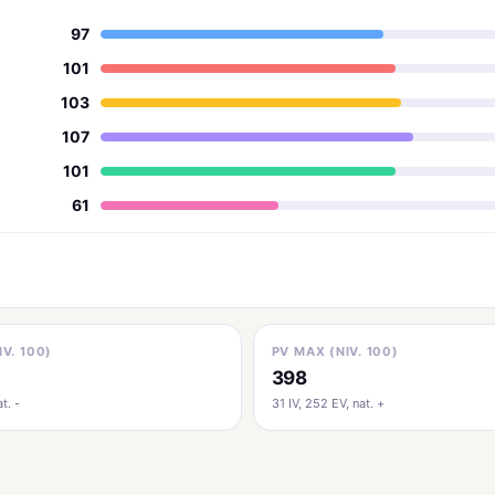
97
101
103
107
101
61
IV. 100)
PV MAX (NIV. 100)
398
t. -
31 IV, 252 EV, nat. +