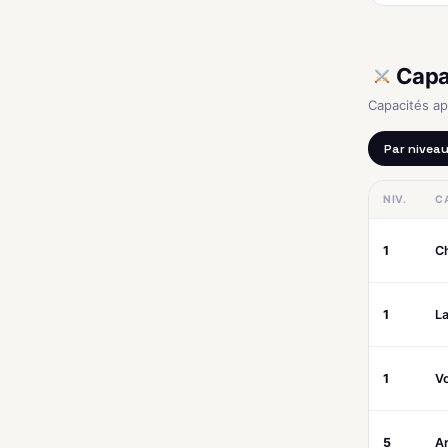
Capa
Capacités a
Par nivea
NIV.
C
1
C
1
La
1
Vo
5
A