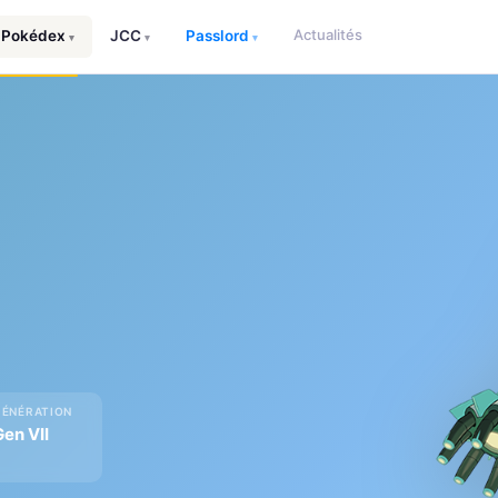
Actualités
Pokédex
JCC
Passlord
▾
▾
▾
GÉNÉRATION
Gen VII