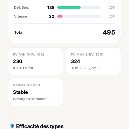
138
Déf. Spé.
255
30
Vitesse
255
495
Total
PV MIN (NIV. 100)
PV MAX (NIV. 100)
230
324
0 IV, 0 EV, nat. -
31 IV, 252 EV, nat. +
VARIATION GEN
Stable
Inchangées récemment
Efficacité des types