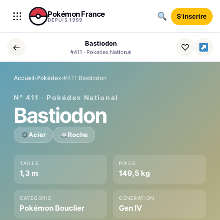
Aller au contenu
Pokémon France
S'inscrire
DEPUIS 1999
Bastiodon
←
♡
#411 · Pokédex National
Accueil
›
Pokédex
›
#411 Bastiodon
N° 411 · Pokédex National
Bastiodon
Acier
Roche
TAILLE
POIDS
1,3 m
149,5 kg
CATÉGORIE
GÉNÉRATION
Pokémon Bouclier
Gen IV