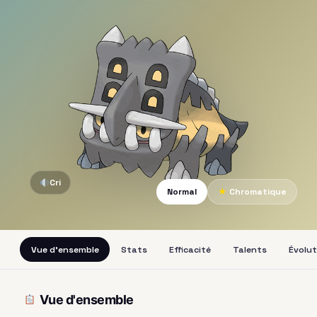
Cri
Normal
★
Chromatique
Vue d'ensemble
Stats
Efficacité
Talents
Évolut
Vue d'ensemble