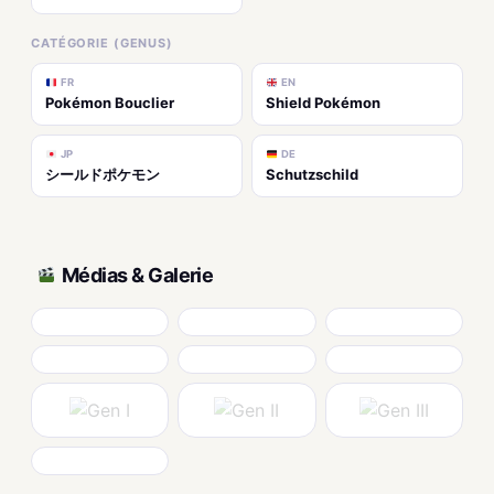
CATÉGORIE (GENUS)
FR
EN
Pokémon Bouclier
Shield Pokémon
JP
DE
シールドポケモン
Schutzschild
Médias & Galerie