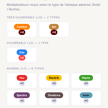
Multiplicateurs reçus selon le type de l'attaque adverse (Acier
/ Roche).
TRÈS VULNÉRABLE (×4) — 2 TYPES
Combat
Sol
×4
×4
VULNÉRABLE (×2) — 1 TYPE
Eau
×2
NORMAL (×1) — 6 TYPES
Feu
Électrik
Plante
×1
×1
×1
Spectre
Ténèbres
Acier
×1
×1
×1