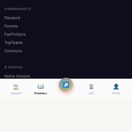
COMMUNAUTÉ
Passlord
Forums
FanFictions
TopTeams
Concours
À PROPOS
Notre histoire
L'équipe
Nous contacter
Accueil
Pokédex
JCC
Profil
Mentions légales
Site officiel Pokémon