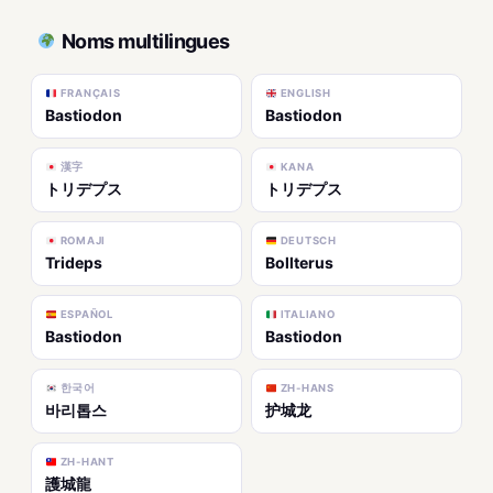
Noms multilingues
FRANÇAIS
ENGLISH
Bastiodon
Bastiodon
漢字
KANA
トリデプス
トリデプス
ROMAJI
DEUTSCH
Trideps
Bollterus
ESPAÑOL
ITALIANO
Bastiodon
Bastiodon
한국어
ZH-HANS
바리톱스
护城龙
ZH-HANT
護城龍