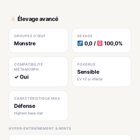
Élevage avancé
GROUPES D'ŒUF
SEXAGE
Monstre
0,0 /
100,0%
COMPATIBILITÉ
POKÉRUS
MÉTAMORPH
Sensible
✓ Oui
EV ×2 si infecté
CARACTÉRISTIQUE MAX
Défense
Highest base stat
HYPER-ENTRAÎNEMENT & MINTS