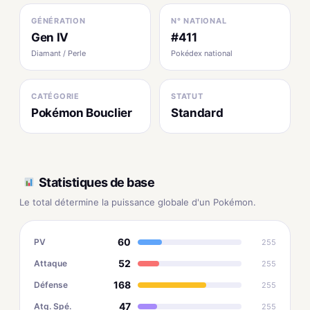
GÉNÉRATION
N° NATIONAL
Gen IV
#411
Diamant / Perle
Pokédex national
CATÉGORIE
STATUT
Pokémon Bouclier
Standard
Statistiques de base
Le total détermine la puissance globale d'un Pokémon.
60
PV
255
52
Attaque
255
168
Défense
255
47
Atq. Spé.
255