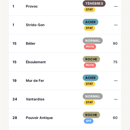
TÉNÈBRES
1
Provoc
—
STAT
ACIER
1
Strido-Son
—
STAT
NORMAL
15
Bélier
90
PHYS
ROCHE
15
Éboulement
75
PHYS
ACIER
19
Mur de Fer
—
STAT
NORMAL
24
Vantardise
—
STAT
ROCHE
28
Pouvoir Antique
60
SPÉ