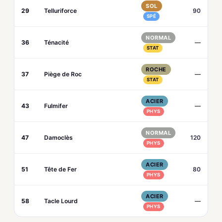
SOL
29
Telluriforce
90
SPÉ
NORMAL
36
Ténacité
—
STAT
ROCHE
37
Piège de Roc
—
STAT
ACIER
43
Fulmifer
—
PHYS
NORMAL
47
Damoclès
120
PHYS
ACIER
51
Tête de Fer
80
PHYS
ACIER
58
Tacle Lourd
—
PHYS