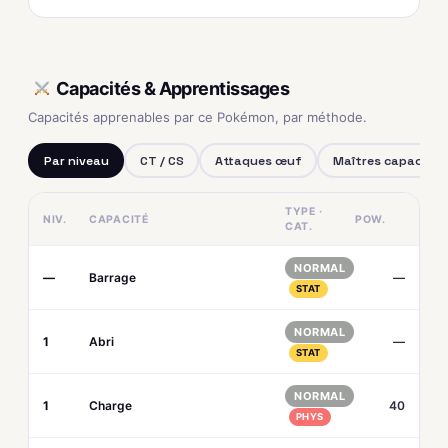
Capacités & Apprentissages
Capacités apprenables par ce Pokémon, par méthode.
Par niveau
CT / CS
Attaques œuf
Maîtres capacités
TYPE ·
NIV.
CAPACITÉ
POW.
CAT.
NORMAL
—
Barrage
—
STAT
NORMAL
1
Abri
—
STAT
NORMAL
1
Charge
40
PHYS