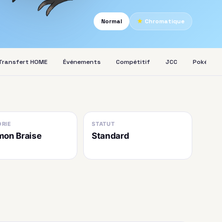
Normal
★
Chromatique
Transfert HOME
Événements
Compétitif
JCC
Pokédex
RIE
STATUT
on Braise
Standard