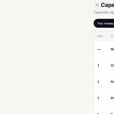
Capa
Capacités a
Par nivea
NIV.
C
—
N
1
C
1
F
1
Pi