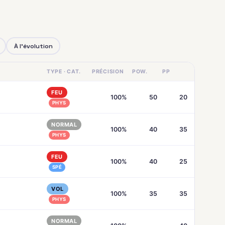
À l'évolution
TYPE · CAT.
PRÉCISION
POW.
PP
FEU
100%
50
20
PHYS
NORMAL
100%
40
35
PHYS
FEU
100%
40
25
SPÉ
VOL
100%
35
35
PHYS
NORMAL