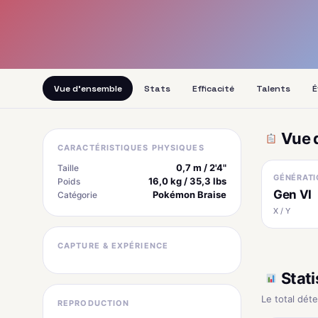
Vue d'ensemble
Stats
Efficacité
Talents
É
Vue 
CARACTÉRISTIQUES PHYSIQUES
0,7 m / 2'4"
Taille
GÉNÉRATI
16,0 kg / 35,3 lbs
Poids
Gen VI
Pokémon Braise
Catégorie
X / Y
CAPTURE & EXPÉRIENCE
Stati
Le total dét
REPRODUCTION