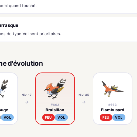
nnemi quand touché.
urrasque
es de type Vol sont prioritaires.
ne d'évolution
Niv. 17
Niv. 35
→
→
1
#662
#663
ouge
Braisillon
Flambusard
VOL
FEU
VOL
FEU
VOL