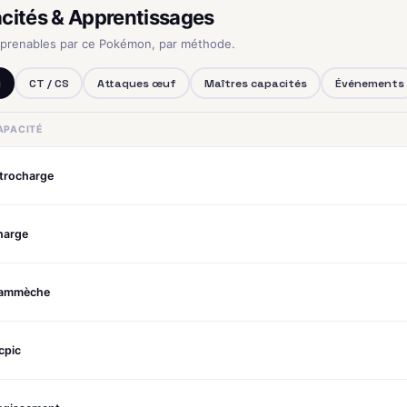
cités & Apprentissages
pprenables par ce Pokémon, par méthode.
u
CT / CS
Attaques œuf
Maîtres capacités
Événements
APACITÉ
itrocharge
harge
lammèche
cpic