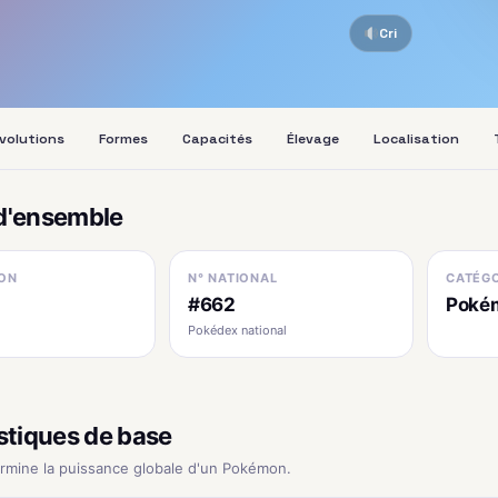
Cri
volutions
Formes
Capacités
Élevage
Localisation
d'ensemble
ON
N° NATIONAL
CATÉGO
#662
Pokém
Pokédex national
stiques de base
ermine la puissance globale d'un Pokémon.