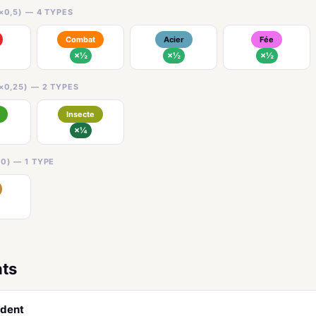
×0,5) — 4 TYPES
Combat
Acier
Fée
×½
×½
×½
×0,25) — 2 TYPES
Insecte
×¼
0) — 1 TYPE
nts
rdent