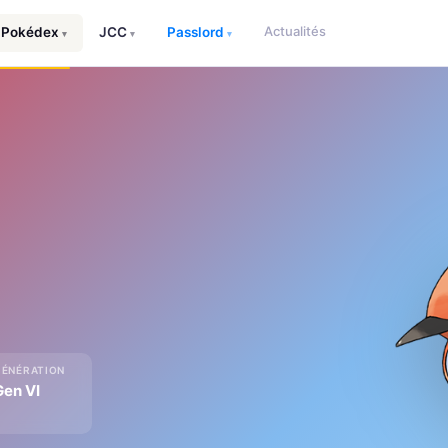
Actualités
Pokédex
JCC
Passlord
▾
▾
▾
GÉNÉRATION
Gen VI