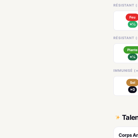
RÉSISTANT (
Feu
×½
RÉSISTANT (
Plante
×¼
IMMUNISÉ (×
Sol
×0
Tale
Corps A