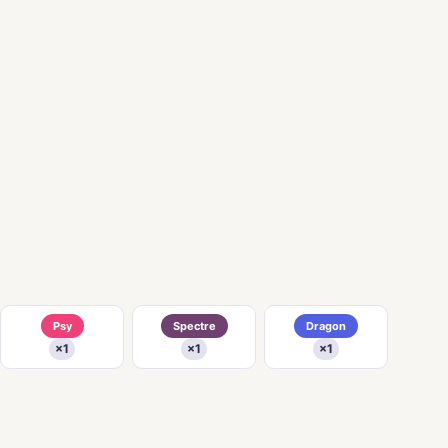
Psy
Spectre
Dragon
×1
×1
×1