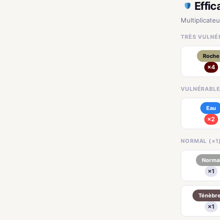
Effic
Multiplicateu
TRÈS VULNÉR
Roche
×4
VULNÉRABLE
Eau
×2
NORMAL (×1
Norma
×1
Ténèbr
×1