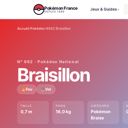
Aller au contenu
Pokémon France
Jeux & Guides
▾
DEPUIS 1999
Accueil
›
Pokédex
›
#662 Braisillon
N° 662 · Pokédex National
Braisillon
Feu
Vol
TAILLE
POIDS
CATÉGORIE
0,7 m
16,0 kg
Pokémon
Braise