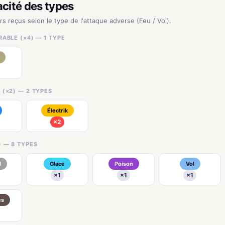
acité des types
rs reçus selon le type de l'attaque adverse (Feu / Vol).
ABLE (×4) — 1 TYPE
 (×2) — 2 TYPES
Électrik
×2
) — 8 TYPES
l
Glace
Poison
Vol
×1
×1
×1
es