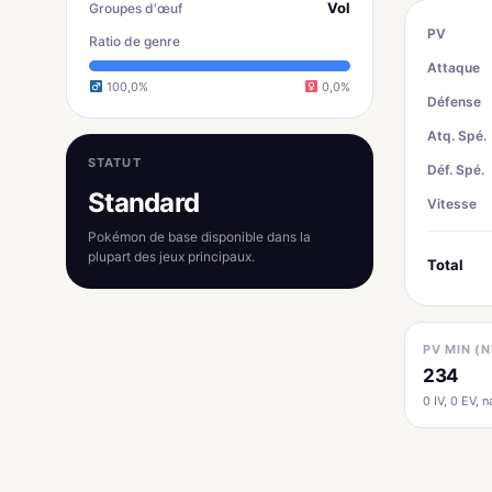
Vol
Groupes d'œuf
PV
Ratio de genre
Attaque
100,0%
0,0%
Défense
Atq. Spé.
STATUT
Déf. Spé.
Standard
Vitesse
Pokémon de base disponible dans la
plupart des jeux principaux.
Total
PV MIN (N
234
0 IV, 0 EV, na