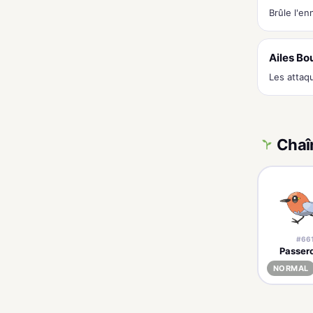
Brûle l'e
Ailes Bo
Les attaqu
Chaî
#66
Passer
NORMAL