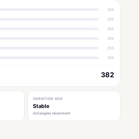
255
255
255
255
255
255
382
VARIATION GEN
Stable
Inchangées récemment