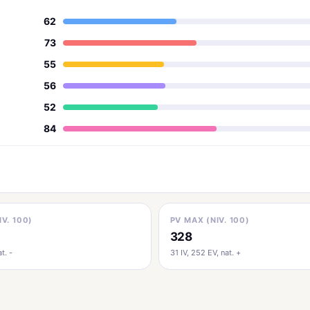
62
73
55
56
52
84
IV. 100)
PV MAX (NIV. 100)
328
t. -
31 IV, 252 EV, nat. +