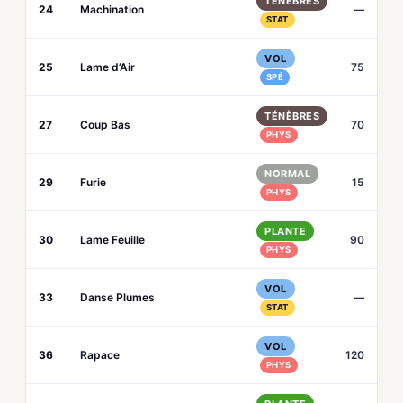
TÉNÈBRES
24
Machination
—
STAT
VOL
25
Lame d’Air
75
SPÉ
TÉNÈBRES
27
Coup Bas
70
PHYS
NORMAL
29
Furie
15
PHYS
PLANTE
30
Lame Feuille
90
PHYS
VOL
33
Danse Plumes
—
STAT
VOL
36
Rapace
120
PHYS