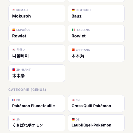
ROMAJI
DEUTSCH
Mokuroh
Bauz
ESPAÑOL
ITALIANO
Rowlet
Rowlet
한국어
ZH-HANS
나몰빼미
木木枭
ZH-HANT
木木梟
CATÉGORIE (GENUS)
FR
EN
Pokémon Plumefeuille
Grass Quill Pokémon
JP
DE
くさばねポケモン
Laubflügel-Pokémon