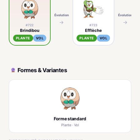
Évolution
Évolution
→
→
#722
#723
Brindibou
Efflèche
PLANTE
VOL
PLANTE
VOL
Formes & Variantes
Forme standard
Plante · Vol