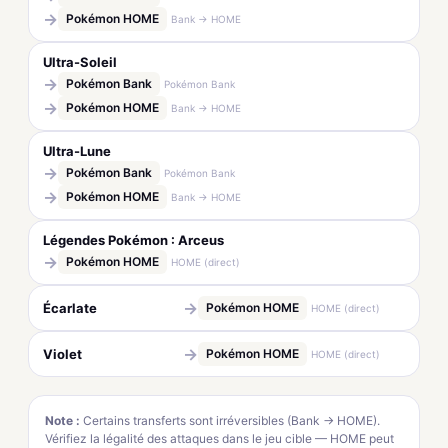
→
Pokémon HOME
Bank → HOME
Ultra-Soleil
→
Pokémon Bank
Pokémon Bank
→
Pokémon HOME
Bank → HOME
Ultra-Lune
→
Pokémon Bank
Pokémon Bank
→
Pokémon HOME
Bank → HOME
Légendes Pokémon : Arceus
→
Pokémon HOME
HOME (direct)
→
Écarlate
Pokémon HOME
HOME (direct)
→
Violet
Pokémon HOME
HOME (direct)
Note :
Certains transferts sont irréversibles (Bank → HOME).
Vérifiez la légalité des attaques dans le jeu cible — HOME peut