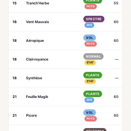
PLANTE
15
Tranch’Herbe
55
PHYS
SPECTRE
16
Vent Mauvais
60
SPÉ
VOL
18
Aéropique
60
PHYS
NORMAL
18
Clairvoyance
—
STAT
PLANTE
18
Synthèse
—
STAT
PLANTE
21
Feuille Magik
60
SPÉ
VOL
21
Picore
60
PHYS