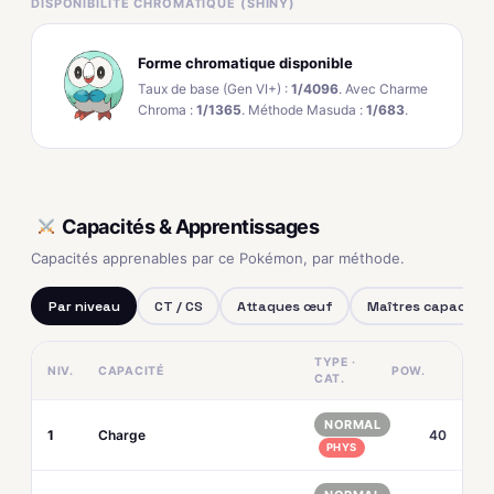
DISPONIBILITÉ CHROMATIQUE (SHINY)
Forme chromatique disponible
Taux de base (Gen VI+) :
1/4096
. Avec Charme
Chroma :
1/1365
. Méthode Masuda :
1/683
.
Capacités & Apprentissages
Capacités apprenables par ce Pokémon, par méthode.
Par niveau
CT / CS
Attaques œuf
Maîtres capacités
TYPE ·
NIV.
CAPACITÉ
POW.
CAT.
NORMAL
1
Charge
40
PHYS