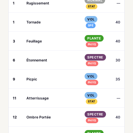
NORMAL
1
Rugissement
—
STAT
VOL
1
Tornade
40
SPÉ
PLANTE
3
Feuillage
40
PHYS
SPECTRE
6
Étonnement
30
PHYS
VOL
9
Picpic
35
PHYS
VOL
11
Atterrissage
—
STAT
SPECTRE
12
Ombre Portée
40
PHYS