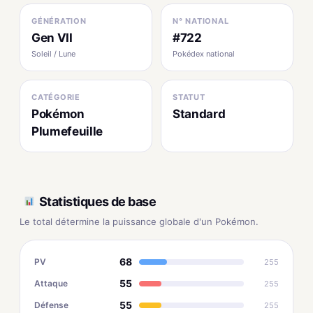
GÉNÉRATION
N° NATIONAL
Gen VII
#722
Soleil / Lune
Pokédex national
CATÉGORIE
STATUT
Pokémon
Standard
Plumefeuille
Statistiques de base
Le total détermine la puissance globale d'un Pokémon.
68
PV
255
55
Attaque
255
55
Défense
255