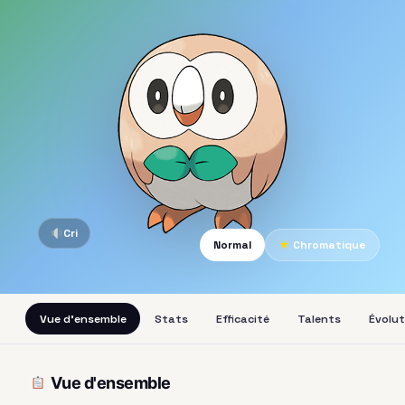
Cri
Normal
★
Chromatique
Vue d'ensemble
Stats
Efficacité
Talents
Évolut
Vue d'ensemble