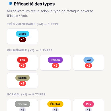
Efficacité des types
Multiplicateurs reçus selon le type de l'attaque adverse
(Plante / Vol).
TRÈS VULNÉRABLE (×4) — 1 TYPE
Glace
×4
VULNÉRABLE (×2) — 4 TYPES
Feu
Poison
Vol
×2
×2
×2
Roche
×2
NORMAL (×1) — 9 TYPES
Normal
Électrik
Psy
×1
×1
×1