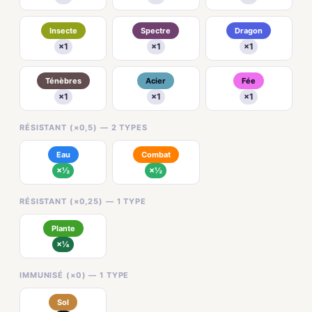
Insecte
Spectre
Dragon
×1
×1
×1
Ténèbres
Acier
Fée
×1
×1
×1
RÉSISTANT (×0,5) — 2 TYPES
Eau
Combat
×½
×½
RÉSISTANT (×0,25) — 1 TYPE
Plante
×¼
IMMUNISÉ (×0) — 1 TYPE
Sol