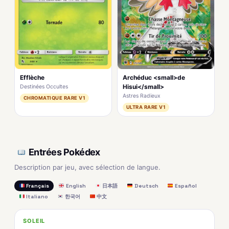
Archéduc <small>de
Efflèche
Hisui</small>
Destinées Occultes
Astres Radieux
CHROMATIQUE RARE V1
ULTRA RARE V1
Entrées Pokédex
Description par jeu, avec sélection de langue.
Français
English
日本語
Deutsch
Español
Italiano
한국어
中文
SOLEIL