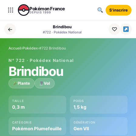
Aller au contenu
Pokémon France
S'inscrire
DEPUIS 1999
Brindibou
←
♡
#722 · Pokédex National
Accueil
›
Pokédex
›
#722 Brindibou
N° 722 · Pokédex National
Brindibou
Plante
Vol
TAILLE
POIDS
0,3 m
1,5 kg
CATÉGORIE
GÉNÉRATION
Pokémon Plumefeuille
Gen VII