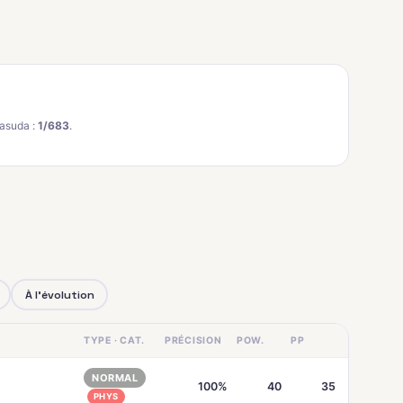
asuda :
1/683
.
À l'évolution
TYPE · CAT.
PRÉCISION
POW.
PP
NORMAL
100%
40
35
PHYS