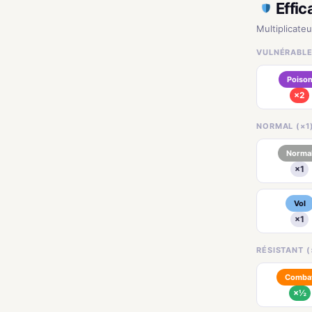
Effic
Multiplicate
VULNÉRABLE
Poiso
×2
NORMAL (×1
Norma
×1
Vol
×1
RÉSISTANT (
Comba
×½