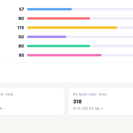
57
80
115
50
80
95
IV. 100)
PV MAX (NIV. 100)
318
t. -
31 IV, 252 EV, nat. +