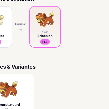
Évolution
→
#927
iot
Briochien
FÉE
es & Variantes
rme standard