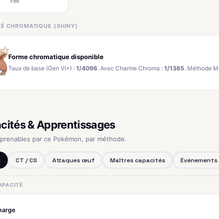
Fée
ITÉ CHROMATIQUE (SHINY)
Forme chromatique disponible
Taux de base (Gen VI+) :
1/4096
. Avec Charme Chroma :
1/1365
. Méthode M
cités & Apprentissages
pprenables par ce Pokémon, par méthode.
u
CT / CS
Attaques œuf
Maîtres capacités
Événements
APACITÉ
harge