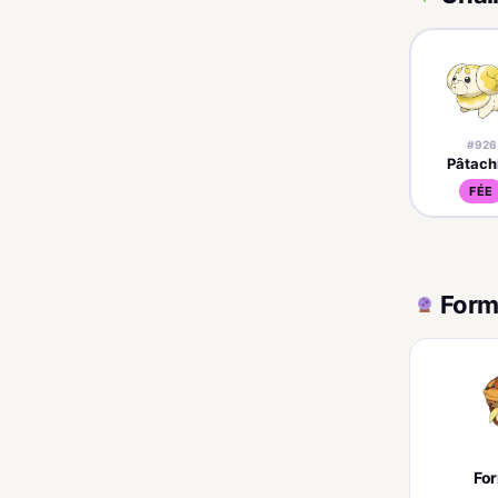
#926
Pâtach
FÉE
Form
Fo