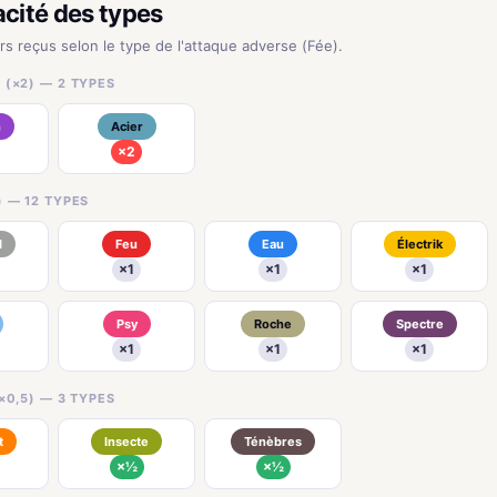
acité des types
urs reçus selon le type de l'attaque adverse (Fée).
 (×2) — 2 TYPES
n
Acier
×2
) — 12 TYPES
l
Feu
Eau
Électrik
×1
×1
×1
Psy
Roche
Spectre
×1
×1
×1
×0,5) — 3 TYPES
t
Insecte
Ténèbres
×½
×½