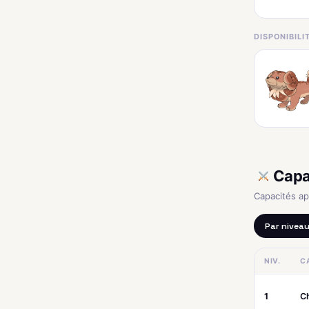
DISPONIBIL
Capa
Capacités a
Par nivea
NIV.
C
1
C