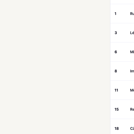
1
R
3
Lé
6
M
8
Im
11
M
15
R
18
Câ