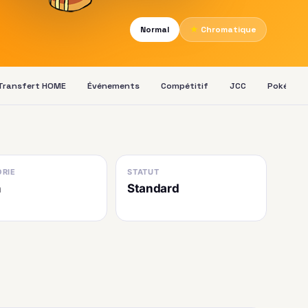
Normal
★
Chromatique
Transfert HOME
Événements
Compétitif
JCC
Pokédex
RIE
STATUT
n
Standard