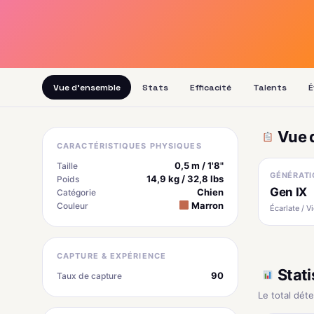
Vue d'ensemble
Stats
Efficacité
Talents
É
Vue 
CARACTÉRISTIQUES PHYSIQUES
0,5 m / 1'8"
Taille
GÉNÉRATI
14,9 kg / 32,8 lbs
Poids
Gen IX
Chien
Catégorie
Marron
Couleur
Écarlate / Vi
CAPTURE & EXPÉRIENCE
Stati
90
Taux de capture
Le total dét