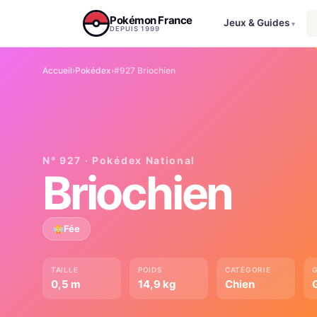
Aller au contenu
Pokémon France
Jeux & Guides
▾
DEPUIS 1999
Accueil
›
Pokédex
›
#927 Briochien
N° 927 · Pokédex National
Briochien
Fée
TAILLE
POIDS
CATÉGORIE
0,5 m
14,9 kg
Chien