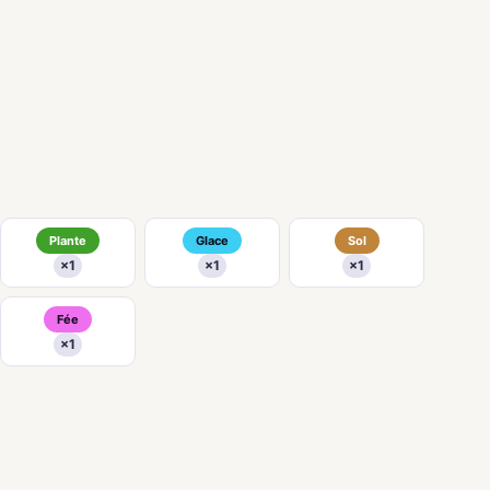
Plante
Glace
Sol
×1
×1
×1
Fée
×1