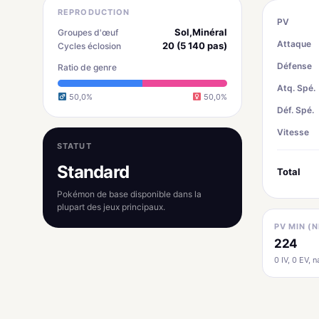
REPRODUCTION
PV
Sol,Minéral
Groupes d'œuf
Attaque
20 (5 140 pas)
Cycles éclosion
Défense
Ratio de genre
Atq. Spé.
50,0%
50,0%
Déf. Spé.
Vitesse
STATUT
Standard
Total
Pokémon de base disponible dans la
plupart des jeux principaux.
PV MIN (N
224
0 IV, 0 EV, na