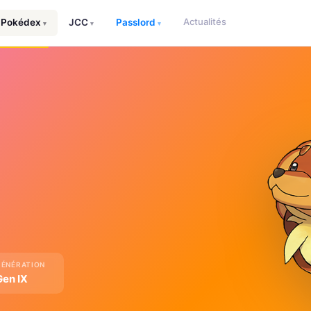
Actualités
Pokédex
JCC
Passlord
▾
▾
▾
GÉNÉRATION
Gen IX