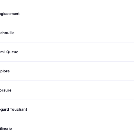
ugissement
chouille
imi-Queue
plore
orsure
egard Touchant
linerie