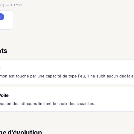
0) — 1 TYPE
n
nts
t
émon est touché par une capacité de type Feu, il ne subit aucun dégât
oile
équipe des attaques limitant le choix des capacités.
ne d'évolution