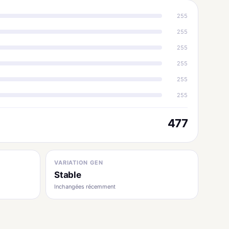
255
255
255
255
255
255
477
VARIATION GEN
Stable
Inchangées récemment