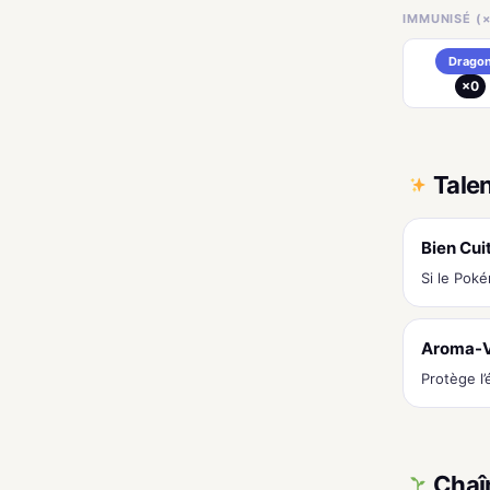
IMMUNISÉ (×
Drago
×0
Tale
Bien Cui
Si le Pok
Aroma-V
Protège l’
Chaî