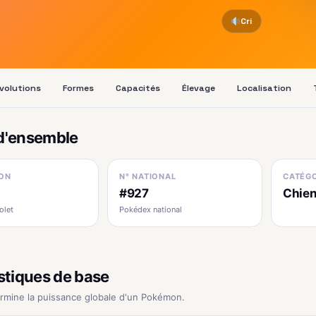
Cri
volutions
Formes
Capacités
Élevage
Localisation
d'ensemble
ON
N° NATIONAL
CATÉGO
#927
Chie
olet
Pokédex national
stiques de base
ermine la puissance globale d'un Pokémon.