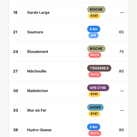
ROCHE
18
Garde Large
—
STAT
EAU
21
Saumure
65
SPÉ
ROCHE
24
Éboulement
75
PHYS
TÉNÈBRES
27
Mâchouille
80
PHYS
SPECTRE
30
Malédiction
—
STAT
ACIER
33
Mur de Fer
—
STAT
EAU
36
Hydro-Queue
90
PHYS