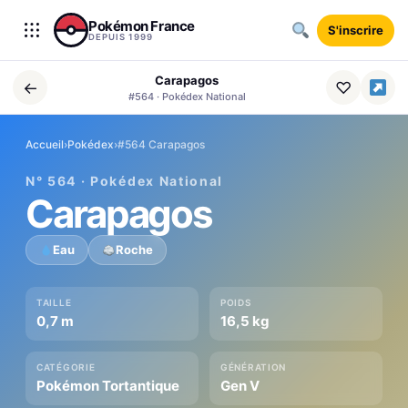
Aller au contenu
Pokémon France
S'inscrire
DEPUIS 1999
Carapagos
←
♡
#564 · Pokédex National
Accueil
›
Pokédex
›
#564 Carapagos
N° 564 · Pokédex National
Carapagos
Eau
Roche
TAILLE
POIDS
0,7 m
16,5 kg
CATÉGORIE
GÉNÉRATION
Pokémon Tortantique
Gen V