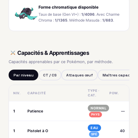
Forme chromatique disponible
Taux de base (Gen VI+) :
1/4096
. Avec Charme
Chroma :
1/1365
. Méthode Masuda :
1/683
.
Capacités & Apprentissages
Capacités apprenables par ce Pokémon, par méthode.
Par niveau
CT / CS
Attaques œuf
Maîtres capacités
TYPE ·
NIV.
CAPACITÉ
POW.
CAT.
NORMAL
1
Patience
—
PHYS
EAU
1
Pistolet à O
40
SPÉ