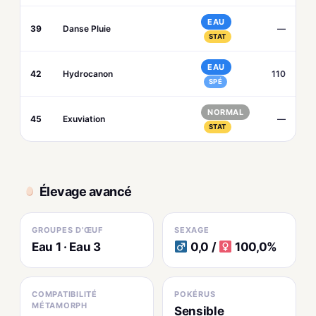
EAU
39
Danse Pluie
—
STAT
EAU
42
Hydrocanon
110
SPÉ
NORMAL
45
Exuviation
—
STAT
Élevage avancé
GROUPES D'ŒUF
SEXAGE
Eau 1 · Eau 3
0,0 /
100,0%
COMPATIBILITÉ
POKÉRUS
MÉTAMORPH
Sensible