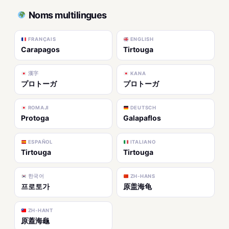
Noms multilingues
FRANÇAIS
ENGLISH
Carapagos
Tirtouga
漢字
KANA
プロトーガ
プロトーガ
ROMAJI
DEUTSCH
Protoga
Galapaflos
ESPAÑOL
ITALIANO
Tirtouga
Tirtouga
한국어
ZH-HANS
프로토가
原盖海龟
ZH-HANT
原蓋海龜