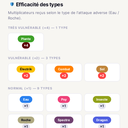
Efficacité des types
Multiplicateurs reçus selon le type de l'attaque adverse (Eau /
Roche).
TRÈS VULNÉRABLE (×4) — 1 TYPE
Plante
×4
VULNÉRABLE (×2) — 3 TYPES
Électrik
Combat
Sol
×2
×2
×2
NORMAL (×1) — 9 TYPES
Eau
Psy
Insecte
×1
×1
×1
Roche
Spectre
Dragon
×1
×1
×1