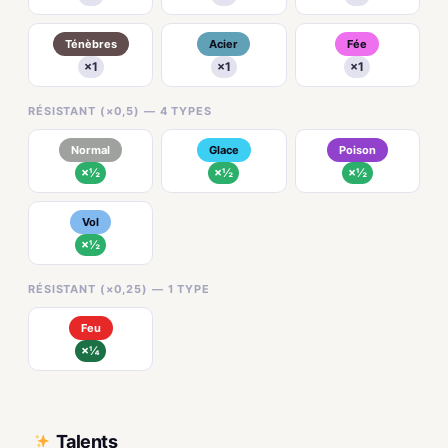
Ténèbres
Acier
Fée
×1
×1
×1
RÉSISTANT (×0,5) — 4 TYPES
Normal
Glace
Poison
×½
×½
×½
Vol
×½
RÉSISTANT (×0,25) — 1 TYPE
Feu
×¼
Talents