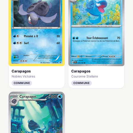
Carapagos
Carapagos
Nobles Victoires
Couronne Stellaire
COMMUNE
COMMUNE