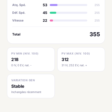
53
Atq. Spé.
255
45
Déf. Spé.
255
22
Vitesse
255
355
Total
PV MIN (NIV. 100)
PV MAX (NIV. 100)
218
312
0 IV, 0 EV, nat. -
31 IV, 252 EV, nat. +
VARIATION GEN
Stable
Inchangées récemment