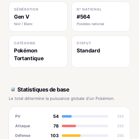
GÉNÉRATION
N° NATIONAL
Gen V
#564
Noir / Blanc
Pokédex national
CATÉGORIE
STATUT
Pokémon
Standard
Tortantique
Statistiques de base
Le total détermine la puissance globale d'un Pokémon.
54
PV
255
78
Attaque
255
103
Défense
255