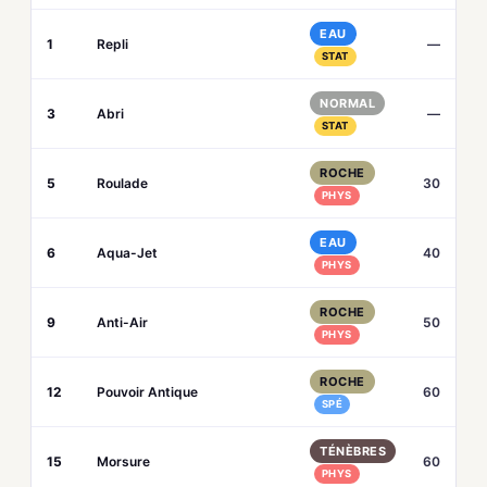
EAU
1
Repli
—
STAT
NORMAL
3
Abri
—
STAT
ROCHE
5
Roulade
30
PHYS
EAU
6
Aqua-Jet
40
PHYS
ROCHE
9
Anti-Air
50
PHYS
ROCHE
12
Pouvoir Antique
60
SPÉ
TÉNÈBRES
15
Morsure
60
PHYS