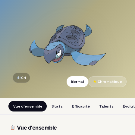
Cri
Normal
★
Chromatique
Vue d'ensemble
Stats
Efficacité
Talents
Évolut
Vue d'ensemble