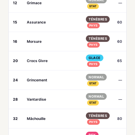
NORMAL
12
Grimace
—
STAT
TÉNÈBRES
15
Assurance
60
PHYS
TÉNÈBRES
16
Morsure
60
PHYS
GLACE
20
Crocs Givre
65
PHYS
NORMAL
24
Grincement
—
STAT
NORMAL
28
Vantardise
—
STAT
TÉNÈBRES
32
Mâchouille
80
PHYS