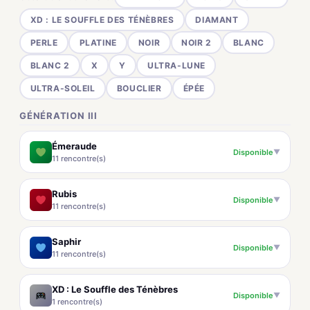
XD : LE SOUFFLE DES TÉNÈBRES
DIAMANT
PERLE
PLATINE
NOIR
NOIR 2
BLANC
BLANC 2
X
Y
ULTRA-LUNE
ULTRA-SOLEIL
BOUCLIER
ÉPÉE
GÉNÉRATION III
Émeraude
Disponible
▼
11 rencontre(s)
Rubis
Disponible
▼
11 rencontre(s)
Saphir
Disponible
▼
11 rencontre(s)
XD : Le Souffle des Ténèbres
Disponible
▼
1 rencontre(s)