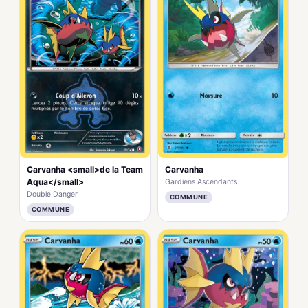
Carvanha <small>de la Team
Carvanha
Aqua</small>
Gardiens Ascendants
Double Danger
COMMUNE
COMMUNE