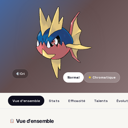
Cri
Normal
★
Chromatique
Vue d'ensemble
Stats
Efficacité
Talents
Évolut
Vue d'ensemble