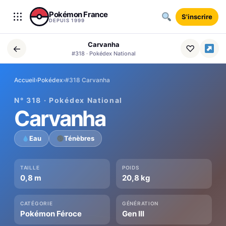
Aller au contenu
Pokémon France
S'inscrire
DEPUIS 1999
Carvanha
←
♡
#318 · Pokédex National
Accueil
›
Pokédex
›
#318 Carvanha
N° 318 · Pokédex National
Carvanha
Eau
Ténèbres
TAILLE
POIDS
0,8 m
20,8 kg
CATÉGORIE
GÉNÉRATION
Pokémon Féroce
Gen III