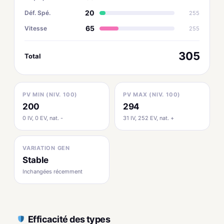
20
Déf. Spé.
255
65
Vitesse
255
305
Total
PV MIN (NIV. 100)
PV MAX (NIV. 100)
200
294
0 IV, 0 EV, nat. -
31 IV, 252 EV, nat. +
VARIATION GEN
Stable
Inchangées récemment
Efficacité des types