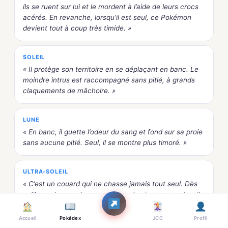
ils se ruent sur lui et le mordent à l’aide de leurs crocs
acérés. En revanche, lorsqu’il est seul, ce Pokémon
devient tout à coup très timide. »
SOLEIL
« Il protège son territoire en se déplaçant en banc. Le
moindre intrus est raccompagné sans pitié, à grands
claquements de mâchoire. »
LUNE
« En banc, il guette l’odeur du sang et fond sur sa proie
sans aucune pitié. Seul, il se montre plus timoré. »
ULTRA-SOLEIL
« C’est un couard qui ne chasse jamais tout seul. Dès
qu’il se retrouve dans un groupe de cinq, par contre, il
devient on ne peut plus féroce ! »
Accueil
Pokédex
JCC
Profil