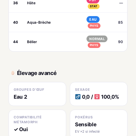
PSY
36
Hâte
—
STAT
EAU
40
Aqua-Brèche
85
PHYS
NORMAL
44
Bélier
90
PHYS
Élevage avancé
GROUPES D'ŒUF
SEXAGE
Eau 2
0,0 /
100,0%
COMPATIBILITÉ
POKÉRUS
MÉTAMORPH
Sensible
✓ Oui
EV ×2 si infecté