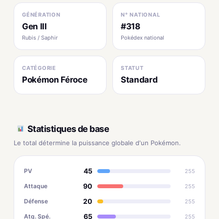
GÉNÉRATION
N° NATIONAL
Gen III
#318
Rubis / Saphir
Pokédex national
CATÉGORIE
STATUT
Pokémon Féroce
Standard
Statistiques de base
Le total détermine la puissance globale d'un Pokémon.
45
PV
255
90
Attaque
255
20
Défense
255
65
Atq. Spé.
255