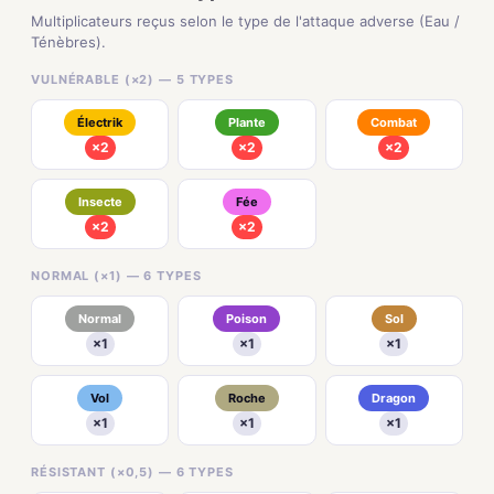
Multiplicateurs reçus selon le type de l'attaque adverse (Eau /
Ténèbres).
VULNÉRABLE (×2) — 5 TYPES
Électrik
Plante
Combat
×2
×2
×2
Insecte
Fée
×2
×2
NORMAL (×1) — 6 TYPES
Normal
Poison
Sol
×1
×1
×1
Vol
Roche
Dragon
×1
×1
×1
RÉSISTANT (×0,5) — 6 TYPES