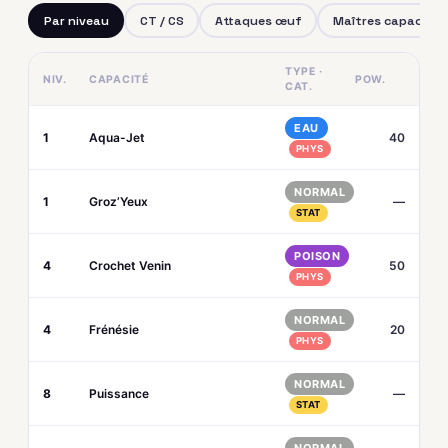
Par niveau
CT / CS
Attaques œuf
Maîtres capacités
TYPE ·
NIV.
CAPACITÉ
POW.
CAT.
EAU
1
Aqua-Jet
40
PHYS
NORMAL
1
Groz’Yeux
—
STAT
POISON
4
Crochet Venin
50
PHYS
NORMAL
4
Frénésie
20
PHYS
NORMAL
8
Puissance
—
STAT