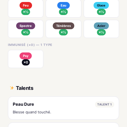
Feu
Eau
Glace
×½
×½
×½
Spectre
Ténèbres
Acier
×½
×½
×½
IMMUNISÉ (×0) — 1 TYPE
Psy
×0
Talents
Peau Dure
TALENT 1
Blesse quand touché.