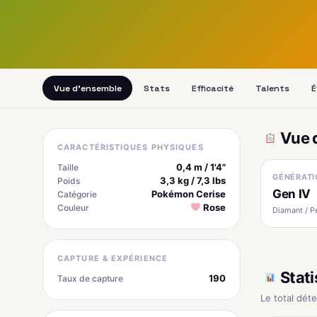
Vue d'ensemble
Stats
Efficacité
Talents
É
Vue 
CARACTÉRISTIQUES PHYSIQUES
0,4 m / 1'4"
Taille
GÉNÉRATI
3,3 kg / 7,3 lbs
Poids
Gen IV
Pokémon Cerise
Catégorie
Rose
Couleur
Diamant / P
CAPTURE & EXPÉRIENCE
Stati
190
Taux de capture
Le total dét