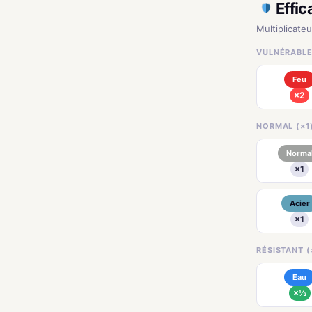
Effic
Multiplicateu
VULNÉRABLE
Feu
×2
NORMAL (×1
Norma
×1
Acier
×1
RÉSISTANT (
Eau
×½