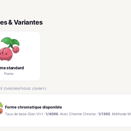
es & Variantes
rme standard
Plante
ITÉ CHROMATIQUE (SHINY)
Forme chromatique disponible
Taux de base (Gen VI+) :
1/4096
. Avec Charme Chroma :
1/1365
. Méthode M