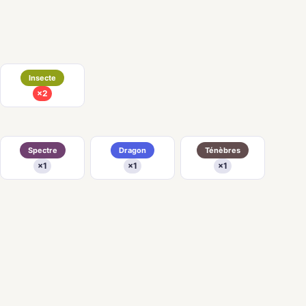
Insecte
×2
Spectre
Dragon
Ténèbres
×1
×1
×1