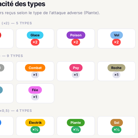
acité des types
rs reçus selon le type de l'attaque adverse (Plante).
 (×2) — 5 TYPES
Glace
Poison
Vol
×2
×2
×2
) — 9 TYPES
l
Combat
Psy
Roche
×1
×1
×1
Fée
×1
×0,5) — 4 TYPES
Électrik
Plante
Sol
×½
×½
×½