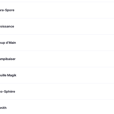
ara-Spore
roissance
oup d’Main
ampibaiser
uille Magik
co-Sphère
nith