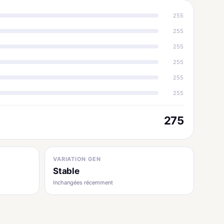
255
255
255
255
255
255
275
VARIATION GEN
Stable
Inchangées récemment