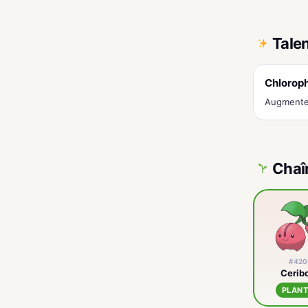
Tale
Chloroph
Augmente 
Chaî
#420
Cerib
PLAN