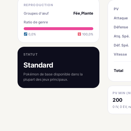
REPRODUCTION
PV
Fée,Plante
Groupes d'œuf
Attaque
Ratio de genre
Défense
0,0%
100,0%
Atq. Spé.
Déf. Spé.
Vitesse
STATUT
Standard
Total
Pokémon de base disponible dans la
plupart des jeux principaux.
PV MIN (N
200
0 IV, 0 EV, na