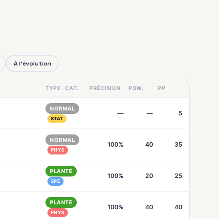
À l'évolution
TYPE · CAT.
PRÉCISION
POW.
PP
NORMAL
—
—
5
STAT
NORMAL
100%
40
35
PHYS
PLANTE
100%
20
25
SPÉ
PLANTE
100%
40
40
PHYS