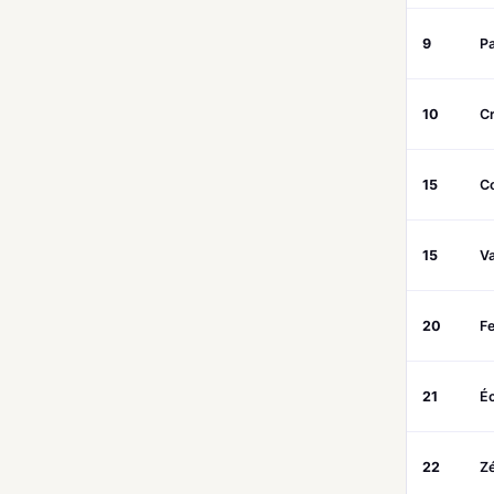
9
P
10
C
15
C
15
V
20
Fe
21
É
22
Zé