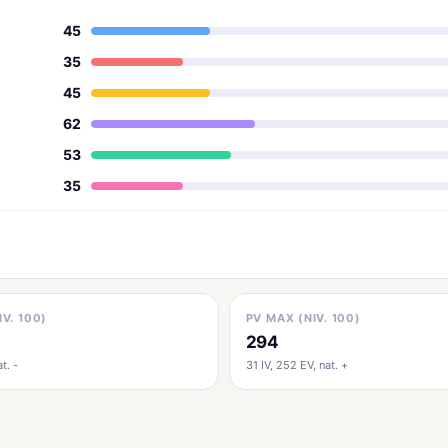
45
35
45
62
53
35
IV. 100)
PV MAX (NIV. 100)
294
t. -
31 IV, 252 EV, nat. +