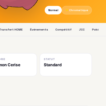
Normal
★
Chromatique
Transfert HOME
Événements
Compétitif
JCC
Pokédex
RIE
STATUT
mon Cerise
Standard