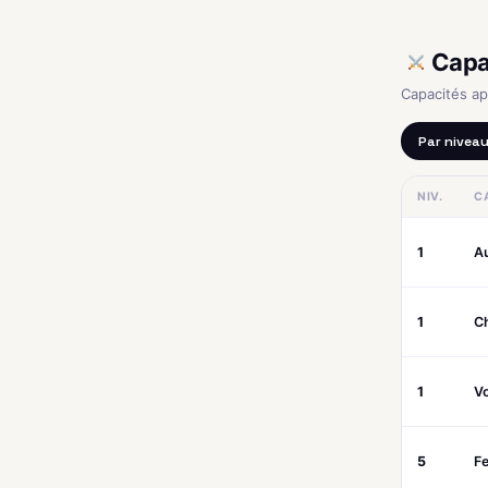
Capa
Capacités a
Par nivea
NIV.
C
1
A
1
C
1
Vo
5
Fe