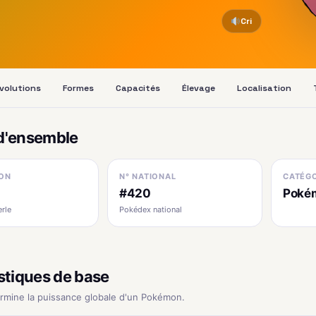
Cri
volutions
Formes
Capacités
Élevage
Localisation
d'ensemble
ON
N° NATIONAL
CATÉGO
#420
Poké
erle
Pokédex national
stiques de base
ermine la puissance globale d'un Pokémon.