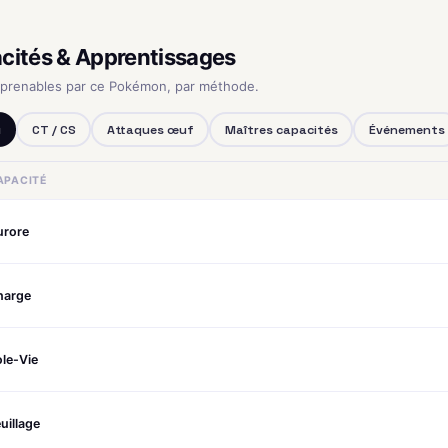
cités & Apprentissages
pprenables par ce Pokémon, par méthode.
u
CT / CS
Attaques œuf
Maîtres capacités
Événements
APACITÉ
urore
harge
le-Vie
uillage