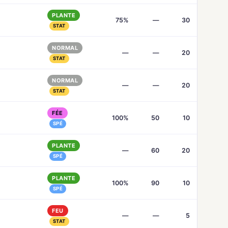
PLANTE
75%
—
30
STAT
NORMAL
—
—
20
STAT
NORMAL
—
—
20
STAT
FÉE
100%
50
10
SPÉ
PLANTE
—
60
20
SPÉ
PLANTE
100%
90
10
SPÉ
FEU
—
—
5
STAT