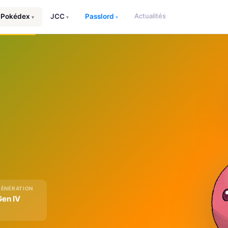
Actualités
Pokédex
JCC
Passlord
▾
▾
▾
GÉNÉRATION
Gen IV