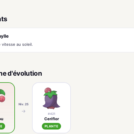
nts
ylle
vitesse au soleil.
ne d'évolution
Niv. 25
→
#421
ou
Ceriflor
TE
PLANTE