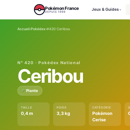
Aller au contenu
Pokémon France
Jeux & Guides
▾
DEPUIS 1999
Accueil
›
Pokédex
›
#420 Ceribou
N° 420 · Pokédex National
Ceribou
Plante
TAILLE
POIDS
CATÉGORIE
0,4 m
3,3 kg
Pokémon
Cerise