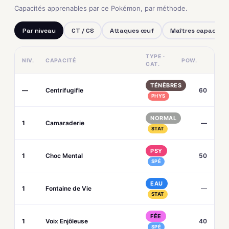
Capacités apprenables par ce Pokémon, par méthode.
Par niveau
CT / CS
Attaques œuf
Maîtres capacités
TYPE ·
NIV.
CAPACITÉ
POW.
CAT.
TÉNÈBRES
—
Centrifugifle
60
PHYS
NORMAL
1
Camaraderie
—
STAT
PSY
1
Choc Mental
50
SPÉ
EAU
1
Fontaine de Vie
—
STAT
FÉE
1
Voix Enjôleuse
40
SPÉ