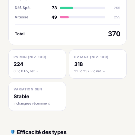
73
Déf. Spé.
255
49
Vitesse
255
370
Total
PV MIN (NIV. 100)
PV MAX (NIV. 100)
224
318
0 IV, 0 EV, nat. -
31 IV, 252 EV, nat. +
VARIATION GEN
Stable
Inchangées récemment
Efficacité des types