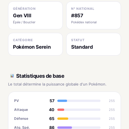
GÉNÉRATION
N° NATIONAL
Gen VIII
#857
Épée / Bouclier
Pokédex national
CATÉGORIE
STATUT
Pokémon Serein
Standard
Statistiques de base
Le total détermine la puissance globale d'un Pokémon.
57
PV
255
40
Attaque
255
65
Défense
255
86
Atq. Spé.
255