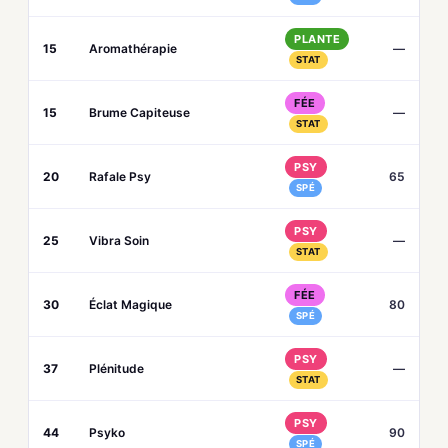
PLANTE
15
Aromathérapie
—
STAT
FÉE
15
Brume Capiteuse
—
STAT
PSY
20
Rafale Psy
65
SPÉ
PSY
25
Vibra Soin
—
STAT
FÉE
30
Éclat Magique
80
SPÉ
PSY
37
Plénitude
—
STAT
PSY
44
Psyko
90
SPÉ