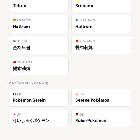
Tebrim
Brimano
ESPAÑOL
ITALIANO
Hattrem
Hattrem
한국어
ZH-HANS
손지브림
提布莉姆
ZH-HANT
提布莉姆
CATÉGORIE (GENUS)
FR
EN
Pokémon Serein
Serene Pokémon
JP
DE
せいしゅくポケモン
Ruhe-Pokémon