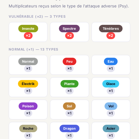
Multiplicateurs reçus selon le type de l'attaque adverse (Psy).
VULNÉRABLE (×2) — 3 TYPES
Insecte
Spectre
Ténèbres
×2
×2
×2
NORMAL (×1) — 13 TYPES
Normal
Feu
Eau
×1
×1
×1
Électrik
Plante
Glace
×1
×1
×1
Poison
Sol
Vol
×1
×1
×1
Roche
Dragon
Acier
×1
×1
×1