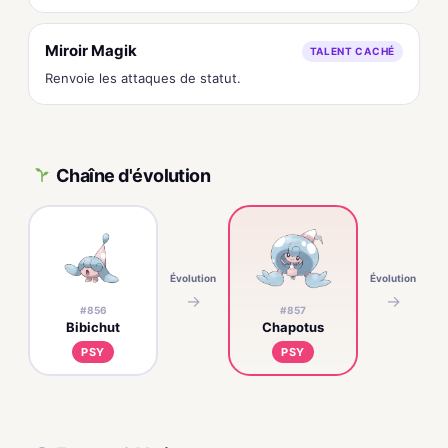
Miroir Magik
TALENT CACHÉ
Renvoie les attaques de statut.
Chaîne d'évolution
Évolution
Évolution
→
→
#856
#857
Bibichut
Chapotus
PSY
PSY