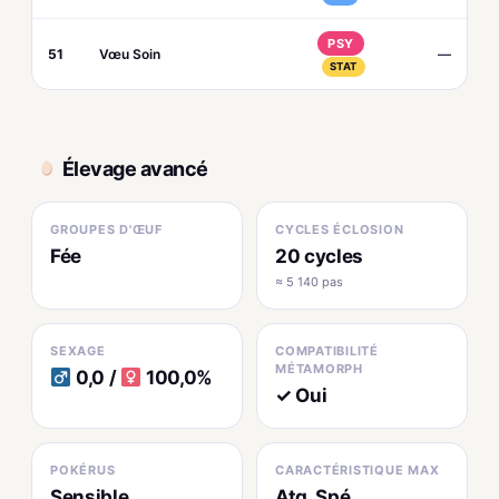
PSY
51
Vœu Soin
—
STAT
Élevage avancé
GROUPES D'ŒUF
CYCLES ÉCLOSION
Fée
20 cycles
≈ 5 140 pas
SEXAGE
COMPATIBILITÉ
MÉTAMORPH
0,0 /
100,0%
✓ Oui
POKÉRUS
CARACTÉRISTIQUE MAX
Sensible
Atq. Spé.