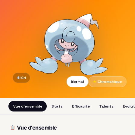
Cri
Normal
★
Chromatique
Vue d'ensemble
Stats
Efficacité
Talents
Évolut
Vue d'ensemble