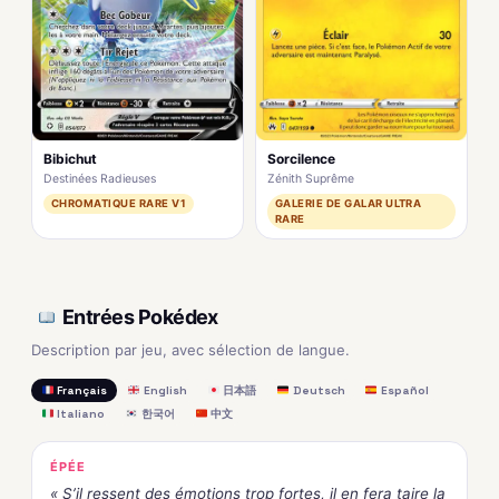
Bibichut
Sorcilence
Destinées Radieuses
Zénith Suprême
CHROMATIQUE RARE V1
GALERIE DE GALAR ULTRA
RARE
Entrées Pokédex
Description par jeu, avec sélection de langue.
Français
English
日本語
Deutsch
Español
Italiano
한국어
中文
ÉPÉE
« S’il ressent des émotions trop fortes, il en fera taire la