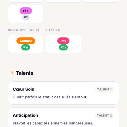
Fée
×1
RÉSISTANT (×0,5) — 2 TYPES
Combat
Psy
×½
×½
Talents
Cœur Soin
TALENT 1
Guérit parfois le statut des alliés alentour.
Anticipation
TALENT 2
Prévoit les capacités ennemies dangereuses.