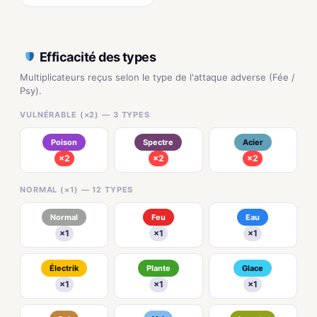
Efficacité des types
Multiplicateurs reçus selon le type de l'attaque adverse (Fée /
Psy).
VULNÉRABLE (×2) — 3 TYPES
Poison
Spectre
Acier
×2
×2
×2
NORMAL (×1) — 12 TYPES
Normal
Feu
Eau
×1
×1
×1
Électrik
Plante
Glace
×1
×1
×1