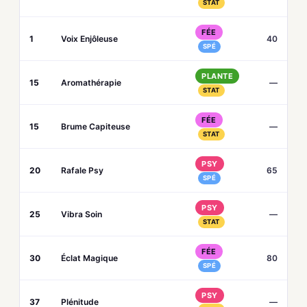
STAT
FÉE
1
Voix Enjôleuse
40
SPÉ
PLANTE
15
Aromathérapie
—
STAT
FÉE
15
Brume Capiteuse
—
STAT
PSY
20
Rafale Psy
65
SPÉ
PSY
25
Vibra Soin
—
STAT
FÉE
30
Éclat Magique
80
SPÉ
PSY
37
Plénitude
—