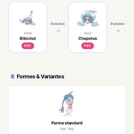
Évolution
Évolution
→
→
#856
#857
Bibichut
Chapotus
PSY
PSY
Formes & Variantes
Forme standard
Fée · Psy