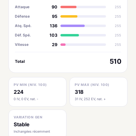
90
Attaque
255
95
Défense
255
136
Atq. Spé.
255
103
Déf. Spé.
255
29
Vitesse
255
510
Total
PV MIN (NIV. 100)
PV MAX (NIV. 100)
224
318
0 IV, 0 EV, nat. -
31 IV, 252 EV, nat. +
VARIATION GEN
Stable
Inchangées récemment