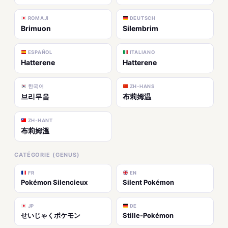
ROMAJI
DEUTSCH
Brimuon
Silembrim
ESPAÑOL
ITALIANO
Hatterene
Hatterene
한국어
ZH-HANS
브리무음
布莉姆温
ZH-HANT
布莉姆溫
CATÉGORIE (GENUS)
FR
EN
Pokémon Silencieux
Silent Pokémon
JP
DE
せいじゃくポケモン
Stille-Pokémon