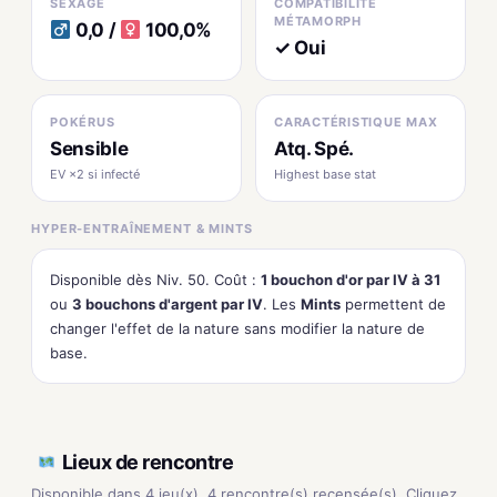
SEXAGE
COMPATIBILITÉ
MÉTAMORPH
0,0 /
100,0%
✓ Oui
POKÉRUS
CARACTÉRISTIQUE MAX
Sensible
Atq. Spé.
EV ×2 si infecté
Highest base stat
HYPER-ENTRAÎNEMENT & MINTS
Disponible dès Niv. 50. Coût :
1 bouchon d'or par IV à 31
ou
3 bouchons d'argent par IV
. Les
Mints
permettent de
changer l'effet de la nature sans modifier la nature de
base.
Lieux de rencontre
Disponible dans 4 jeu(x), 4 rencontre(s) recensée(s). Cliquez