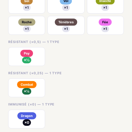
Sol
Vol
Insecte
×1
×1
×1
Roche
Ténèbres
Fée
×1
×1
×1
RÉSISTANT (×0,5) — 1 TYPE
Psy
×½
RÉSISTANT (×0,25) — 1 TYPE
Combat
×¼
IMMUNISÉ (×0) — 1 TYPE
Dragon
×0