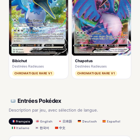
Bibichut
Chapotus
Destinées Radieuses
Destinées Radieuses
CHROMATIQUE RARE V1
CHROMATIQUE RARE V1
Entrées Pokédex
Description par jeu, avec sélection de langue.
Français
English
日本語
Deutsch
Español
Italiano
한국어
中文