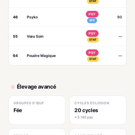
STAT
PSY
46
Psyko
90
SPÉ
PSY
55
Vœu Soin
—
STAT
PSY
64
Poudre Magique
—
STAT
Élevage avancé
GROUPES D'ŒUF
CYCLES ÉCLOSION
Fée
20 cycles
≈ 5 140 pas