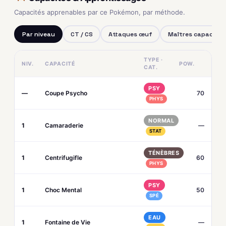
Capacités apprenables par ce Pokémon, par méthode.
Par niveau
CT / CS
Attaques œuf
Maîtres capacités
TYPE ·
NIV.
CAPACITÉ
POW.
CAT.
PSY
—
Coupe Psycho
70
PHYS
NORMAL
1
Camaraderie
—
STAT
TÉNÈBRES
1
Centrifugifle
60
PHYS
PSY
1
Choc Mental
50
SPÉ
EAU
1
Fontaine de Vie
—