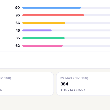
90
95
66
45
65
62
IV. 100)
PV MAX (NIV. 100)
384
t. -
31 IV, 252 EV, nat. +