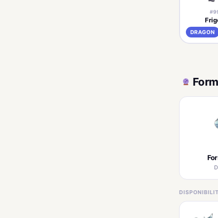
#9
Fri
DRAGON
Form
Fo
D
DISPONIBIL