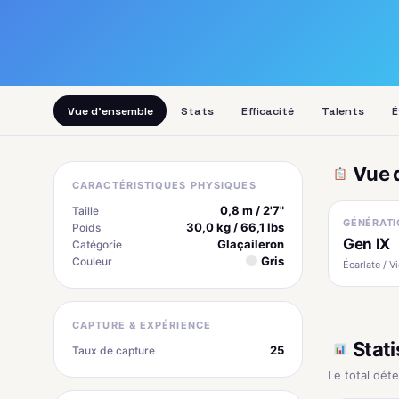
Vue d'ensemble
Stats
Efficacité
Talents
É
Vue 
CARACTÉRISTIQUES PHYSIQUES
0,8 m / 2'7"
Taille
GÉNÉRATI
30,0 kg / 66,1 lbs
Poids
Gen IX
Glaçaileron
Catégorie
Gris
Couleur
Écarlate / Vi
CAPTURE & EXPÉRIENCE
Stati
25
Taux de capture
Le total dét