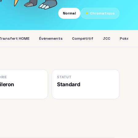
Normal
★
Chromatique
Transfert HOME
Événements
Compétitif
JCC
Pokédex
RIE
STATUT
ileron
Standard