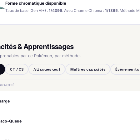
Forme chromatique disponible
Taux de base (Gen VI+) :
1/4096
. Avec Charme Chroma :
1/1365
. Méthode M
cités & Apprentissages
pprenables par ce Pokémon, par méthode.
u
CT / CS
Attaques œuf
Maîtres capacités
Événements
APACITÉ
harge
raco-Queue