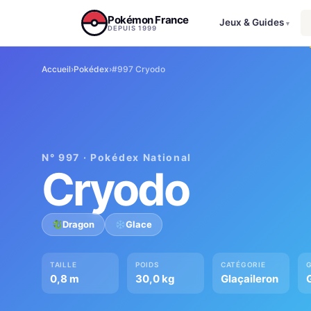
Aller au contenu
Pokémon France
Jeux & Guides
▾
DEPUIS 1999
Accueil
›
Pokédex
›
#997 Cryodo
N° 997 · Pokédex National
Cryodo
Dragon
Glace
TAILLE
POIDS
CATÉGORIE
0,8 m
30,0 kg
Glaçaileron