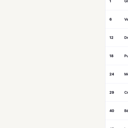
1
G
6
Ve
12
D
18
P
24
M
29
Cr
40
Bé