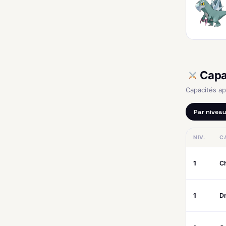
Capa
Capacités a
Par nivea
NIV.
C
1
C
1
D