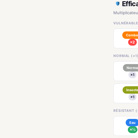
Effic
Multiplicate
VULNÉRABLE
Comba
×2
NORMAL (×1
Norma
×1
Insect
×1
RÉSISTANT (
Eau
×½