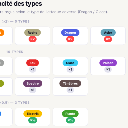
acité des types
urs reçus selon le type de l'attaque adverse (Dragon / Glace).
 (×2) — 5 TYPES
t
Roche
Dragon
Acier
×2
×2
×2
) — 10 TYPES
l
Feu
Glace
Poison
×1
×1
×1
e
Spectre
Ténèbres
×1
×1
×0,5) — 3 TYPES
Électrik
Plante
×½
×½