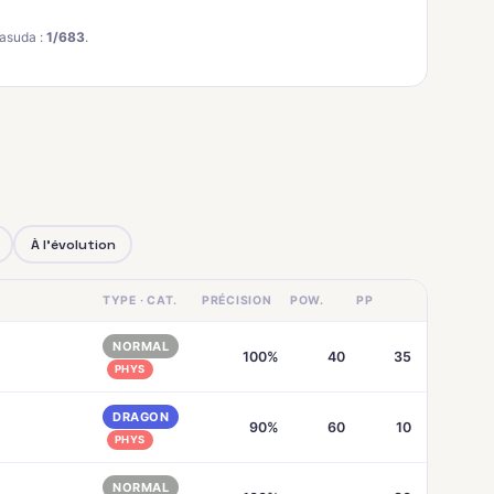
asuda :
1/683
.
À l'évolution
TYPE · CAT.
PRÉCISION
POW.
PP
NORMAL
100%
40
35
PHYS
DRAGON
90%
60
10
PHYS
NORMAL