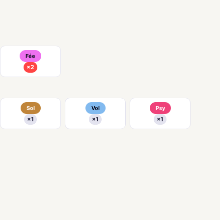
Fée
×2
Sol
Vol
Psy
×1
×1
×1