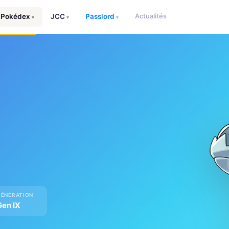
Actualités
Pokédex
JCC
Passlord
▾
▾
▾
GÉNÉRATION
Gen IX