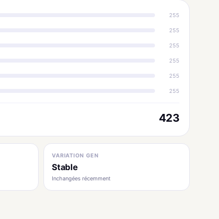
255
255
255
255
255
255
423
VARIATION GEN
Stable
Inchangées récemment