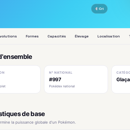
Cri
volutions
Formes
Capacités
Élevage
Localisation
d'ensemble
ON
N° NATIONAL
CATÉGO
#997
Glaça
olet
Pokédex national
stiques de base
ermine la puissance globale d'un Pokémon.