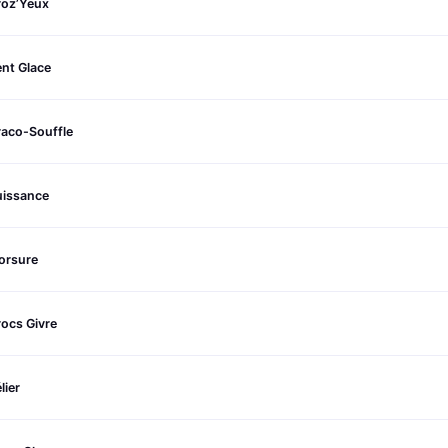
roz’Yeux
nt Glace
raco-Souffle
uissance
orsure
ocs Givre
lier