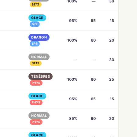
100%
—
30
STAT
GLACE
95%
55
15
SPÉ
DRAGON
100%
60
20
SPÉ
NORMAL
—
—
30
STAT
TÉNÈBRES
100%
60
25
PHYS
GLACE
95%
65
15
PHYS
NORMAL
85%
90
20
PHYS
GLACE