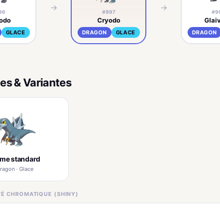
→
→
96
#997
#9
godo
Cryodo
Glai
GLACE
DRAGON
GLACE
DRAGON
es & Variantes
rme standard
ragon · Glace
ITÉ CHROMATIQUE (SHINY)