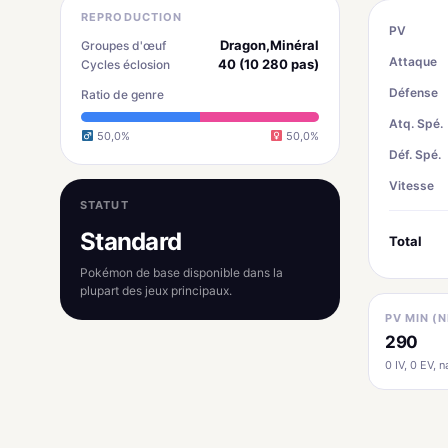
REPRODUCTION
PV
Dragon,Minéral
Groupes d'œuf
Attaque
40 (10 280 pas)
Cycles éclosion
Défense
Ratio de genre
Atq. Spé.
50,0%
50,0%
Déf. Spé.
Vitesse
STATUT
Standard
Total
Pokémon de base disponible dans la
plupart des jeux principaux.
PV MIN (N
290
0 IV, 0 EV, na