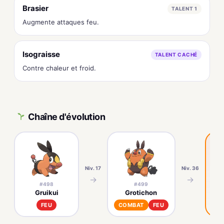
Brasier
TALENT 1
Augmente attaques feu.
Isograisse
TALENT CACHÉ
Contre chaleur et froid.
Chaîne d'évolution
Niv. 17
Niv. 36
→
→
#498
#499
Gruikui
Grotichon
FEU
COMBAT
FEU
C