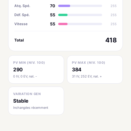
70
Atq. Spé.
255
55
Déf. Spé.
255
55
Vitesse
255
418
Total
PV MIN (NIV. 100)
PV MAX (NIV. 100)
290
384
0 IV, 0 EV, nat. -
31 IV, 252 EV, nat. +
VARIATION GEN
Stable
Inchangées récemment