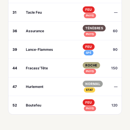
FEU
31
Tacle Feu
—
PHYS
TÉNÈBRES
36
Assurance
60
PHYS
FEU
39
Lance-Flammes
90
SPÉ
ROCHE
44
Fracass’Tête
150
PHYS
NORMAL
47
Hurlement
—
STAT
FEU
52
Boutefeu
120
PHYS