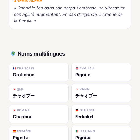
SAPHIR ALPHA
« Quand le feu dans son corps s’embrase, sa vitesse et
son agilité augmentent. En cas d’urgence, il crache de
la fumée. »
Noms multilingues
FRANÇAIS
ENGLISH
Grotichon
Pignite
漢字
KANA
チャオブー
チャオブー
ROMAJI
DEUTSCH
Chaoboo
Ferkokel
ESPAÑOL
ITALIANO
Pignite
Pignite