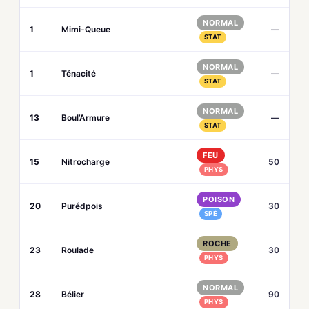
NORMAL
1
Mimi-Queue
—
STAT
NORMAL
1
Ténacité
—
STAT
NORMAL
13
Boul’Armure
—
STAT
FEU
15
Nitrocharge
50
PHYS
POISON
20
Purédpois
30
SPÉ
ROCHE
23
Roulade
30
PHYS
NORMAL
28
Bélier
90
PHYS