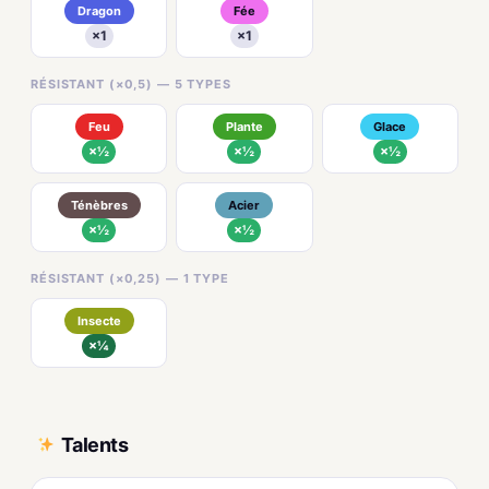
Dragon
Fée
×1
×1
RÉSISTANT (×0,5) — 5 TYPES
Feu
Plante
Glace
×½
×½
×½
Ténèbres
Acier
×½
×½
RÉSISTANT (×0,25) — 1 TYPE
Insecte
×¼
Talents