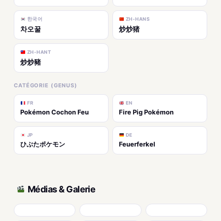
한국어
ZH-HANS
차오꿀
炒炒猪
ZH-HANT
炒炒豬
CATÉGORIE (GENUS)
FR
EN
Pokémon Cochon Feu
Fire Pig Pokémon
JP
DE
ひぶたポケモン
Feuerferkel
Médias & Galerie