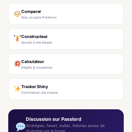
Comparer
Avec un autre Pokémon
Constructeur
Ajouter à une équipe
Calculateur
Dégâts & couverture
Tracker Shiny
Commencer une chasse
Discussion sur Passlord
Stratégies, fanart, builds, théories autour de
Grotichon sur le forum.