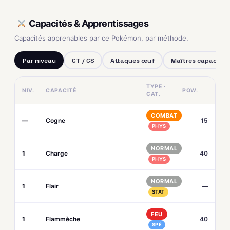
Capacités & Apprentissages
Capacités apprenables par ce Pokémon, par méthode.
Par niveau
CT / CS
Attaques œuf
Maîtres capacités
TYPE ·
NIV.
CAPACITÉ
POW.
CAT.
COMBAT
—
Cogne
15
PHYS
NORMAL
1
Charge
40
PHYS
NORMAL
1
Flair
—
STAT
FEU
1
Flammèche
40
SPÉ