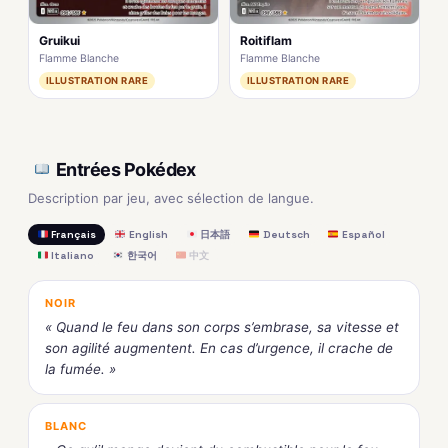
Gruikui
Roitiflam
Flamme Blanche
Flamme Blanche
ILLUSTRATION RARE
ILLUSTRATION RARE
Entrées Pokédex
Description par jeu, avec sélection de langue.
Français
English
日本語
Deutsch
Español
Italiano
한국어
中文
NOIR
« Quand le feu dans son corps s’embrase, sa vitesse et
son agilité augmentent. En cas d’urgence, il crache de
la fumée. »
BLANC