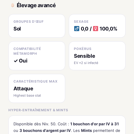
Élevage avancé
GROUPES D'ŒUF
SEXAGE
Sol
0,0 /
100,0%
COMPATIBILITÉ
POKÉRUS
MÉTAMORPH
Sensible
✓ Oui
EV ×2 si infecté
CARACTÉRISTIQUE MAX
Attaque
Highest base stat
HYPER-ENTRAÎNEMENT & MINTS
Disponible dès Niv. 50. Coût :
1 bouchon d'or par IV à 31
ou
3 bouchons d'argent par IV
. Les
Mints
permettent de