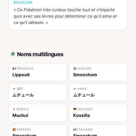
BOUCLIER
« Ce Pokémon très curieux touche tout et n’importe
quoi avec ses lèvres pour déterminer ce qu’il aime et
ce qu’il déteste. »
Noms multilingues
FRANÇAIS
ENGLISH
Lippouti
Smoochum
漢字
KANA
ムチュール
ムチュール
ROMAJI
DEUTSCH
Muchul
Kussilla
ESPAÑOL
ITALIANO
Smoochum
Smoochum