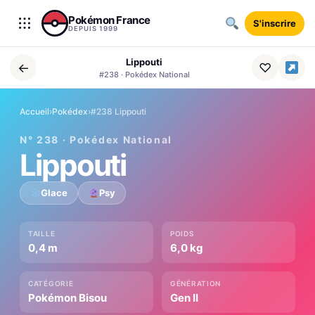
Aller au contenu
Pokémon France
S'inscrire
DEPUIS 1999
Lippouti
←
♡
#238 · Pokédex National
Accueil
›
Pokédex
›
#238 Lippouti
N° 238 · Pokédex National
Lippouti
Glace
Psy
TAILLE
POIDS
0,4 m
6,0 kg
CATÉGORIE
GÉNÉRATION
Pokémon Bisou
Gen II