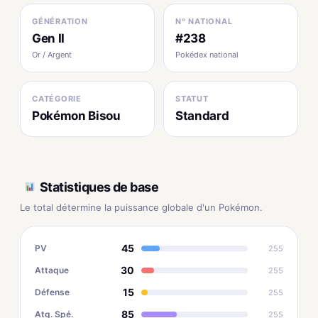
GÉNÉRATION
N° NATIONAL
Gen II
#238
Or / Argent
Pokédex national
CATÉGORIE
STATUT
Pokémon Bisou
Standard
Statistiques de base
Le total détermine la puissance globale d'un Pokémon.
45
PV
255
30
Attaque
255
15
Défense
255
85
Atq. Spé.
255