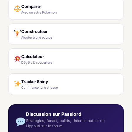
Comparer
Avec un autre Pokémon
Constructeur
Ajouter à une équipe
Calculateur
Dégâts & couverture
Tracker Shiny
Commencer une chasse
Discussion sur Passlord
Stratégies, fanart, builds, théories autour de
Lippouti sur le forum.