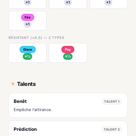
×1
×1
×1
Fée
×1
RÉSISTANT (×0,5) — 2 TYPES
Glace
Psy
×½
×½
Talents
Benêt
TALENT 1
Empêche l'attirance.
Prédiction
TALENT 2