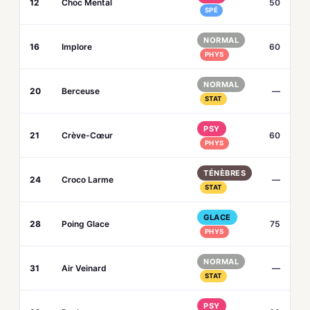
12
Choc Mental
50
SPÉ
NORMAL
16
Implore
60
PHYS
NORMAL
20
Berceuse
—
STAT
PSY
21
Crève-Cœur
60
PHYS
TÉNÈBRES
24
Croco Larme
—
STAT
GLACE
28
Poing Glace
75
PHYS
NORMAL
31
Air Veinard
—
STAT
PSY