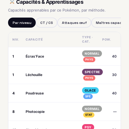
Capacités & Apprentissages
Capacités apprenables par ce Pokémon, par méthode.
Par niveau
CT / CS
Attaques œuf
Maîtres capacités
TYPE ·
NIV.
CAPACITÉ
POW.
CAT.
NORMAL
1
Écras’Face
40
PHYS
SPECTRE
1
Léchouille
30
PHYS
GLACE
4
Poudreuse
40
SPÉ
NORMAL
8
Photocopie
—
STAT
PSY