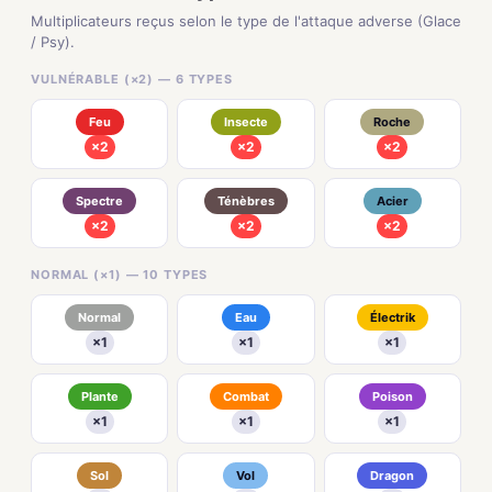
Multiplicateurs reçus selon le type de l'attaque adverse (Glace
/ Psy).
VULNÉRABLE (×2) — 6 TYPES
Feu
Insecte
Roche
×2
×2
×2
Spectre
Ténèbres
Acier
×2
×2
×2
NORMAL (×1) — 10 TYPES
Normal
Eau
Électrik
×1
×1
×1
Plante
Combat
Poison
×1
×1
×1
Sol
Vol
Dragon