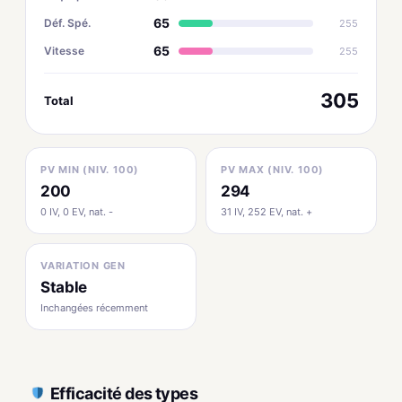
65
Déf. Spé.
255
65
Vitesse
255
305
Total
PV MIN (NIV. 100)
PV MAX (NIV. 100)
200
294
0 IV, 0 EV, nat. -
31 IV, 252 EV, nat. +
VARIATION GEN
Stable
Inchangées récemment
Efficacité des types