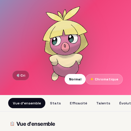
Cri
Normal
★
Chromatique
Vue d'ensemble
Stats
Efficacité
Talents
Évolut
Vue d'ensemble