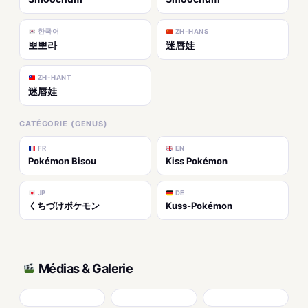
한국어
ZH-HANS
뽀뽀라
迷唇娃
ZH-HANT
迷唇娃
CATÉGORIE (GENUS)
FR
EN
Pokémon Bisou
Kiss Pokémon
JP
DE
くちづけポケモン
Kuss-Pokémon
Médias & Galerie