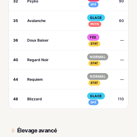
32
Psyko
90
SPÉ
GLACE
35
Avalanche
60
PHYS
FÉE
36
Doux Baiser
—
STAT
NORMAL
40
Regard Noir
—
STAT
NORMAL
44
Requiem
—
STAT
GLACE
48
Blizzard
110
SPÉ
Élevage avancé