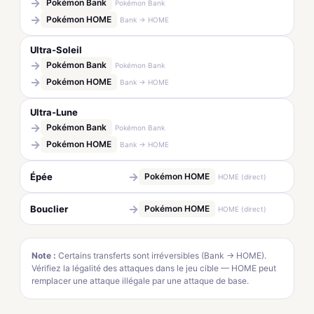
→
Pokémon Bank
Pokémon Bank
→
Pokémon HOME
Bank → HOME
Ultra-Soleil
→
Pokémon Bank
Pokémon Bank
→
Pokémon HOME
Bank → HOME
Ultra-Lune
→
Pokémon Bank
Pokémon Bank
→
Pokémon HOME
Bank → HOME
→
Épée
Pokémon HOME
HOME (direct)
→
Bouclier
Pokémon HOME
HOME (direct)
Note :
Certains transferts sont irréversibles (Bank → HOME).
Vérifiez la légalité des attaques dans le jeu cible — HOME peut
remplacer une attaque illégale par une attaque de base.