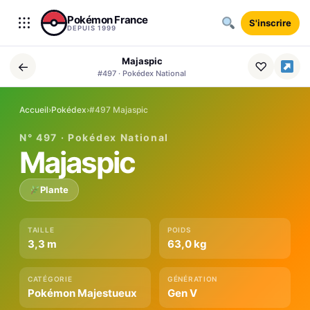
Aller au contenu
Pokémon France
S'inscrire
DEPUIS 1999
Majaspic
←
♡
#497 · Pokédex National
Accueil
›
Pokédex
›
#497 Majaspic
N° 497 · Pokédex National
Majaspic
Plante
TAILLE
POIDS
3,3 m
63,0 kg
CATÉGORIE
GÉNÉRATION
Pokémon Majestueux
Gen V