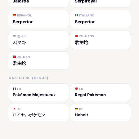
Jalorda
Serpiroyal
ESPAÑOL
ITALIANO
Serperior
Serperior
한국어
ZH-HANS
샤로다
君主蛇
ZH-HANT
君主蛇
CATÉGORIE (GENUS)
FR
EN
Pokémon Majestueux
Regal Pokémon
JP
DE
ロイヤルポケモン
Hoheit