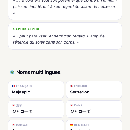
« Il ne donnera tout son potentiel que contre un ennemi
puissant indifférent à son regard écrasant de noblesse.
»
SAPHIR ALPHA
« Il peut paralyser l’ennemi d’un regard. Il amplifie
l’énergie du soleil dans son corps. »
Noms multilingues
FRANÇAIS
ENGLISH
Majaspic
Serperior
漢字
KANA
ジャローダ
ジャローダ
ROMAJI
DEUTSCH