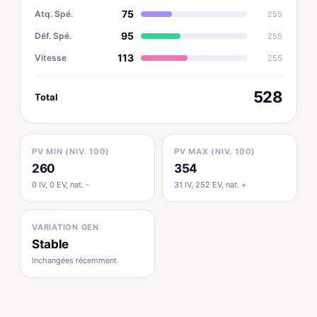
75
Atq. Spé.
255
95
Déf. Spé.
255
113
Vitesse
255
528
Total
PV MIN (NIV. 100)
PV MAX (NIV. 100)
260
354
0 IV, 0 EV, nat. -
31 IV, 252 EV, nat. +
VARIATION GEN
Stable
Inchangées récemment