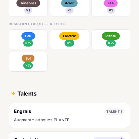
Ténèbres
Acier
Fée
×1
×1
×1
RÉSISTANT (×0,5) — 4 TYPES
Eau
Électrik
Plante
×½
×½
×½
Sol
×½
Talents
Engrais
TALENT 1
Augmente attaques PLANTE.