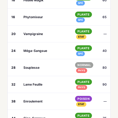
16
Feuille Magik
60
SPÉ
PLANTE
16
Phytomixeur
65
SPÉ
PLANTE
20
Vampigraine
—
STAT
PLANTE
24
Méga-Sangsue
40
SPÉ
NORMAL
28
Souplesse
80
PHYS
PLANTE
32
Lame Feuille
90
PHYS
POISON
38
Enroulement
—
STAT
PLANTE