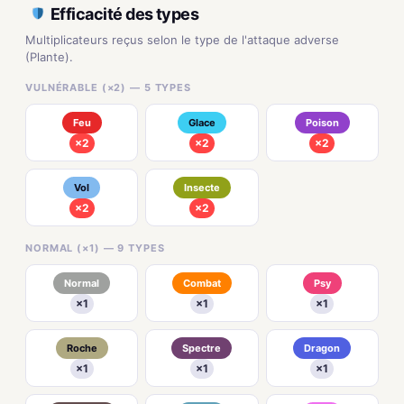
Efficacité des types
Multiplicateurs reçus selon le type de l'attaque adverse
(Plante).
VULNÉRABLE (×2) — 5 TYPES
Feu
Glace
Poison
×2
×2
×2
Vol
Insecte
×2
×2
NORMAL (×1) — 9 TYPES
Normal
Combat
Psy
×1
×1
×1
Roche
Spectre
Dragon
×1
×1
×1