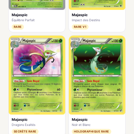
Majaspic
Majaspic
Équilibre Parfait
Impact des Destins
RARE
RARE V1
Majaspic
Majaspic
Dragons Exaltés
Noir et Blanc
SECRÈTE RARE
HOLOGRAPHIQUE RARE