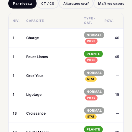
Par niveau
CT / CS
Attaques œuf
Maîtres capacités
TYPE ·
NIV.
CAPACITÉ
POW.
CAT.
NORMAL
1
Charge
40
PHYS
PLANTE
1
Fouet Lianes
45
PHYS
NORMAL
1
Groz’Yeux
—
STAT
NORMAL
1
Ligotage
15
PHYS
NORMAL
13
Croissance
—
STAT
PLANTE