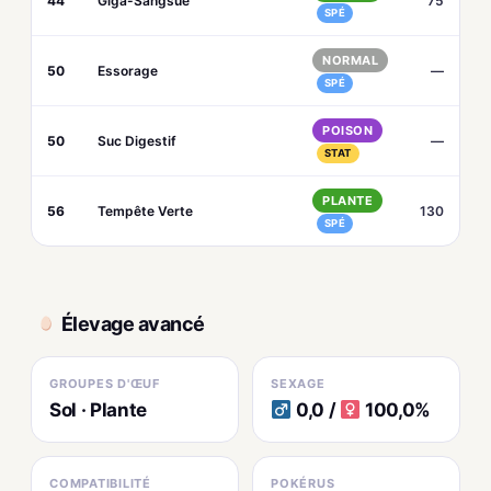
44
Giga-Sangsue
75
SPÉ
NORMAL
50
Essorage
—
SPÉ
POISON
50
Suc Digestif
—
STAT
PLANTE
56
Tempête Verte
130
SPÉ
Élevage avancé
GROUPES D'ŒUF
SEXAGE
Sol · Plante
0,0 /
100,0%
COMPATIBILITÉ
POKÉRUS