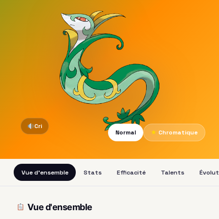
Cri
Normal
★
Chromatique
Vue d'ensemble
Stats
Efficacité
Talents
Évolut
Vue d'ensemble