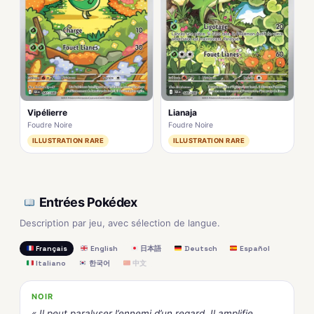
Vipélierre
Lianaja
Foudre Noire
Foudre Noire
ILLUSTRATION RARE
ILLUSTRATION RARE
Entrées Pokédex
Description par jeu, avec sélection de langue.
Français
English
日本語
Deutsch
Español
Italiano
한국어
中文
NOIR
« Il peut paralyser l’ennemi d’un regard. Il amplifie