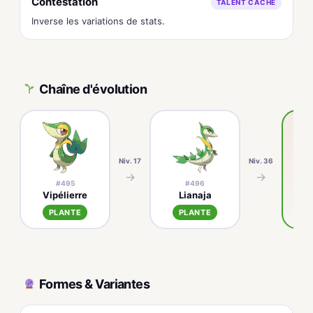
Contestation
TALENT CACHÉ
Inverse les variations de stats.
Chaîne d'évolution
Niv. 17
Niv. 36
→
→
#495
#496
Vipélierre
Lianaja
M
PLANTE
PLANTE
Formes & Variantes