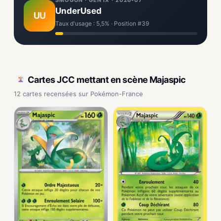
SMOGON · GEN IX · 2026-07
UnderUsed
UU
Taux d'usage : 5,5% · Position #39
Cartes JCC mettant en scène Majaspic
12 cartes recensées sur Pokémon-France