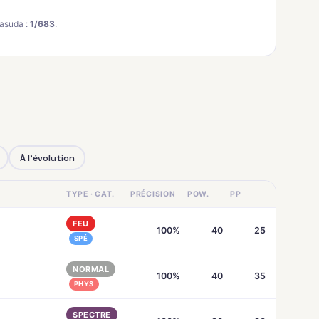
asuda :
1/683
.
À l'évolution
TYPE · CAT.
PRÉCISION
POW.
PP
FEU
100%
40
25
SPÉ
NORMAL
100%
40
35
PHYS
SPECTRE