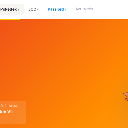
Actualités
Pokédex
JCC
Passlord
▾
▾
▾
GÉNÉRATION
Gen VII