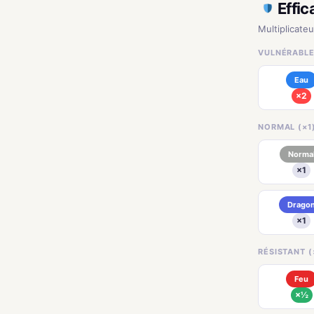
Effic
Multiplicate
VULNÉRABLE
Eau
×2
NORMAL (×1
Norma
×1
Drago
×1
RÉSISTANT (
Feu
×½