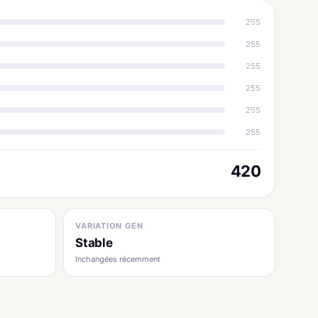
255
255
255
255
255
255
420
VARIATION GEN
Stable
Inchangées récemment