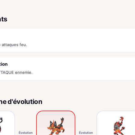
nts
attaques feu.
tion
ATTAQUE ennemie.
ne d'évolution
Évolution
Évolution