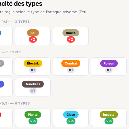
acité des types
urs reçus selon le type de l'attaque adverse (Feu).
 (×2) — 3 TYPES
Sol
Roche
×2
×2
) — 9 TYPES
l
Électrik
Combat
Poison
×1
×1
×1
n
Ténèbres
×1
×0,5) — 6 TYPES
Plante
Glace
Insecte
×½
×½
×½