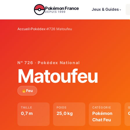
Aller au contenu
Pokémon France
Jeux & Guides
▾
DEPUIS 1999
Accueil
›
Pokédex
›
#726 Matoufeu
N° 726 · Pokédex National
Matoufeu
Feu
TAILLE
POIDS
CATÉGORIE
0,7 m
25,0 kg
Pokémon
Chat Feu