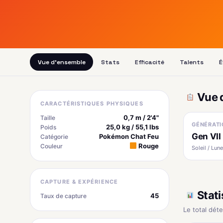
Vue d'ensemble
Stats
Efficacité
Talents
É
Vue 
CARACTÉRISTIQUES PHYSIQUES
0,7 m / 2'4"
Taille
GÉNÉRATI
25,0 kg / 55,1 lbs
Poids
Gen VII
Pokémon Chat Feu
Catégorie
Rouge
Couleur
Soleil / Lune
CAPTURE & EXPÉRIENCE
Stati
45
Taux de capture
Le total dét