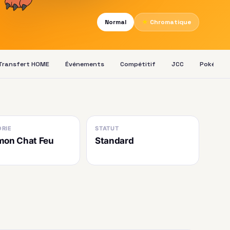
Normal
★
Chromatique
Transfert HOME
Événements
Compétitif
JCC
Pokédex
RIE
STATUT
mon Chat Feu
Standard