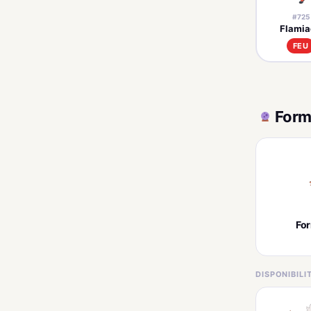
#725
Flamia
FEU
Form
Fo
DISPONIBIL