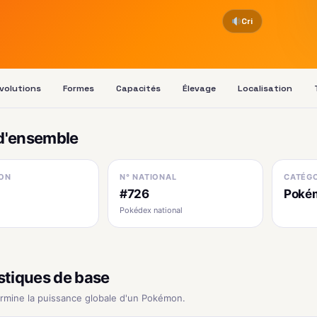
Cri
volutions
Formes
Capacités
Élevage
Localisation
d'ensemble
ON
N° NATIONAL
CATÉGO
#726
Poké
Pokédex national
stiques de base
ermine la puissance globale d'un Pokémon.