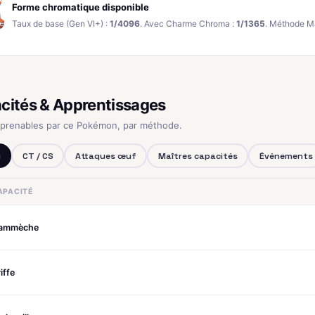
Forme chromatique disponible
Taux de base (Gen VI+) :
1/4096
. Avec Charme Chroma :
1/1365
. Méthode M
cités & Apprentissages
pprenables par ce Pokémon, par méthode.
u
CT / CS
Attaques œuf
Maîtres capacités
Événements
APACITÉ
lammèche
iffe