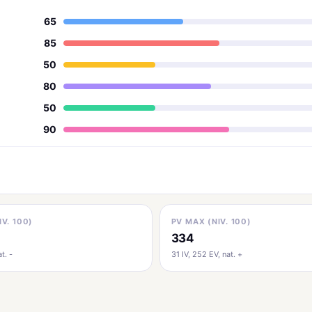
65
85
50
80
50
90
IV. 100)
PV MAX (NIV. 100)
334
t. -
31 IV, 252 EV, nat. +