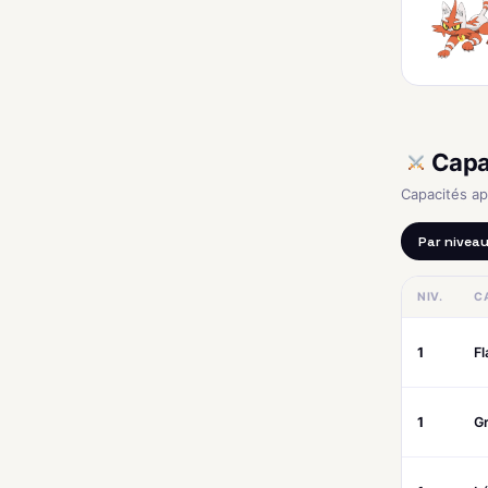
Capa
Capacités a
Par nivea
NIV.
C
1
F
1
Gr