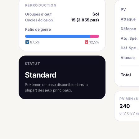
REPRODUCTION
PV
Sol
Groupes d'œuf
Attaque
15 (3 855 pas)
Cycles éclosion
Défense
Ratio de genre
Atq. Spé.
87,5%
12,5%
Déf. Spé.
Vitesse
STATUT
Standard
Total
Pokémon de base disponible dans la
plupart des jeux principaux.
PV MIN (N
240
0 IV, 0 EV, na