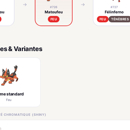
→
→
#726
#727
ou
Matoufeu
Félinferno
FEU
FEU
TÉNÈBRES
es & Variantes
rme standard
Feu
ITÉ CHROMATIQUE (SHINY)