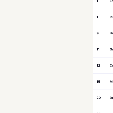
1
Lé
1
R
9
H
11
G
12
C
15
M
20
D