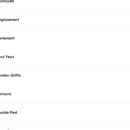
chouille
ugissement
urlement
roz’Yeux
ombo-Griffe
orsure
ouble Pied