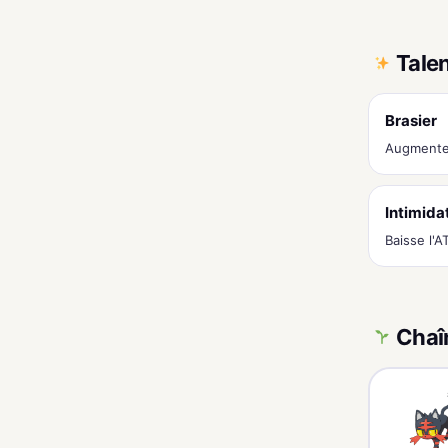
Tale
Brasier
Augmente 
Intimida
Baisse l'
Chaî