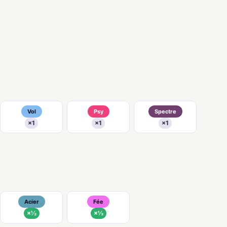
Vol
Psy
Spectre
×1
×1
×1
Acier
Fée
×½
×½