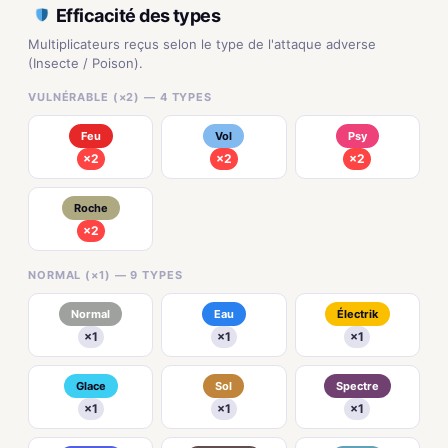
Efficacité des types
Multiplicateurs reçus selon le type de l'attaque adverse
(Insecte / Poison).
VULNÉRABLE (×2) — 4 TYPES
Feu
Vol
Psy
×2
×2
×2
Roche
×2
NORMAL (×1) — 9 TYPES
Normal
Eau
Électrik
×1
×1
×1
Glace
Sol
Spectre
×1
×1
×1