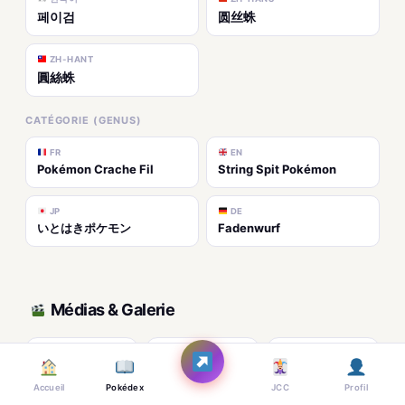
페이검
圆丝蛛
ZH-HANT
圓絲蛛
CATÉGORIE (GENUS)
FR
EN
Pokémon Crache Fil
String Spit Pokémon
JP
DE
いとはきポケモン
Fadenwurf
Médias & Galerie
Accueil
Pokédex
JCC
Profil