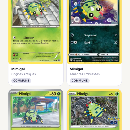
Mimigal
Mimigal
Origines Antiques
Ténèbres Embrasées
COMMUNE
COMMUNE