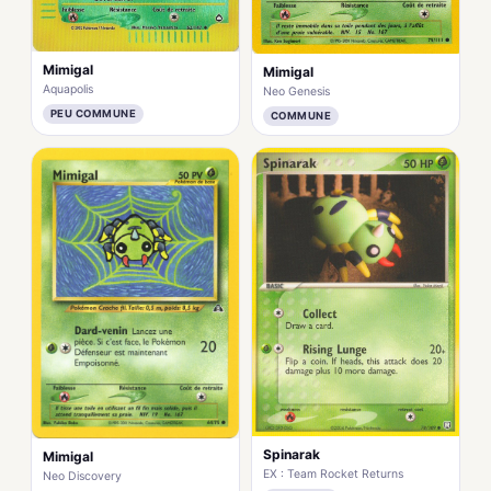
Mimigal
Mimigal
Aquapolis
Neo Genesis
PEU COMMUNE
COMMUNE
Spinarak
Mimigal
EX : Team Rocket Returns
Neo Discovery