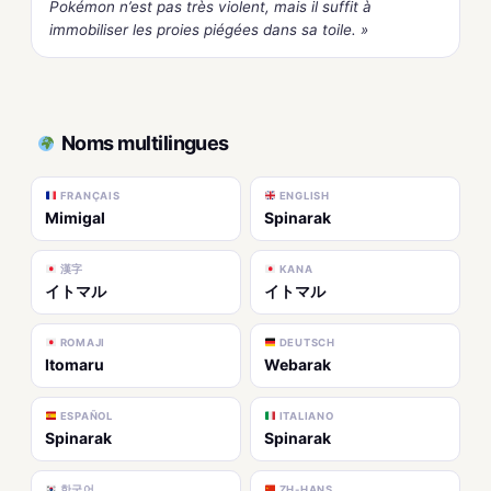
Pokémon n’est pas très violent, mais il suffit à
immobiliser les proies piégées dans sa toile. »
Noms multilingues
FRANÇAIS
ENGLISH
Mimigal
Spinarak
漢字
KANA
イトマル
イトマル
ROMAJI
DEUTSCH
Itomaru
Webarak
ESPAÑOL
ITALIANO
Spinarak
Spinarak
한국어
ZH-HANS