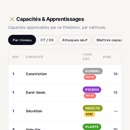
Capacités & Apprentissages
Capacités apprenables par ce Pokémon, par méthode.
Par niveau
CT / CS
Attaques œuf
Maîtres capacités
TYPE ·
NIV.
CAPACITÉ
POW.
CAT.
NORMAL
1
Constriction
10
PHYS
POISON
1
Dard-Venin
15
PHYS
INSECTE
1
Sécrétion
—
STAT
PLANTE
5
Vole-Vie
20