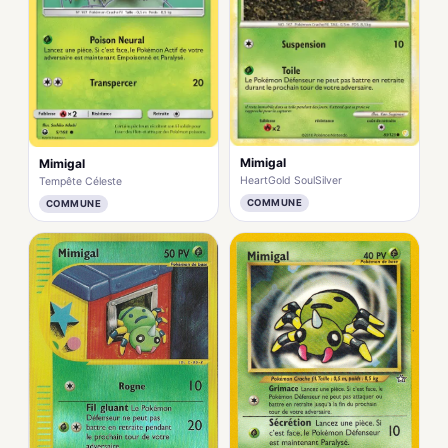
Mimigal
Mimigal
HeartGold SoulSilver
Tempête Céleste
COMMUNE
COMMUNE