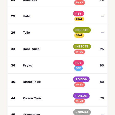
PHYS
PSY
29
Hâte
—
STAT
INSECTE
29
Toile
—
STAT
INSECTE
33
Dard-Nuée
25
PHYS
PSY
36
Psyko
90
SPÉ
POISON
40
Direct Toxik
80
PHYS
POISON
44
Poison Croix
70
PHYS
NORMAL
45
Grincement
—