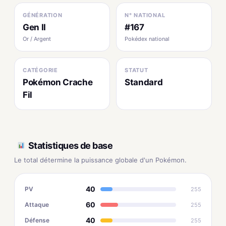
GÉNÉRATION
N° NATIONAL
Gen II
#167
Or / Argent
Pokédex national
CATÉGORIE
STATUT
Pokémon Crache
Standard
Fil
Statistiques de base
Le total détermine la puissance globale d'un Pokémon.
40
PV
255
60
Attaque
255
40
Défense
255