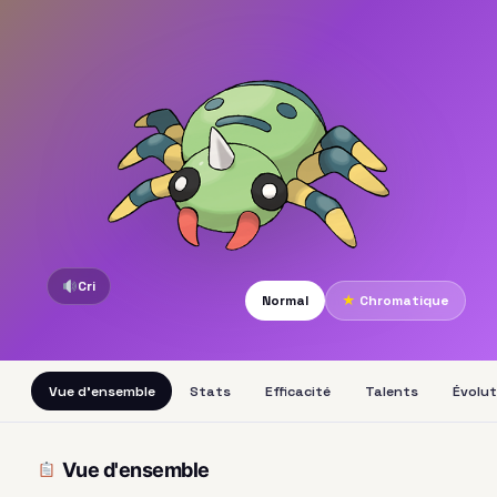
Cri
Normal
★
Chromatique
Vue d'ensemble
Stats
Efficacité
Talents
Évolut
Vue d'ensemble