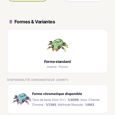
Formes & Variantes
Forme standard
Insecte · Poison
DISPONIBILITÉ CHROMATIQUE (SHINY)
Forme chromatique disponible
Taux de base (Gen VI+) :
1/4096
. Avec Charme
Chroma :
1/1365
. Méthode Masuda :
1/683
.