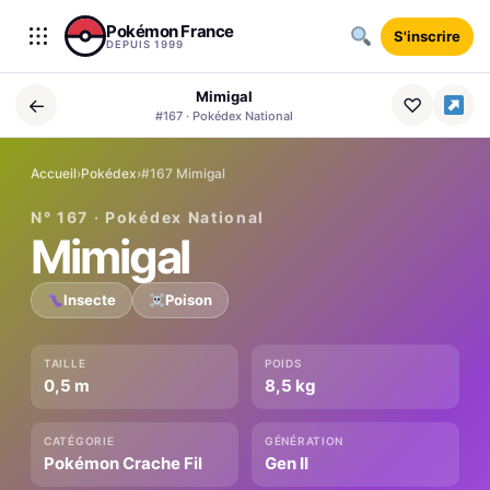
Aller au contenu
Pokémon France
S'inscrire
DEPUIS 1999
Mimigal
←
♡
#167 · Pokédex National
Accueil
›
Pokédex
›
#167 Mimigal
N° 167 · Pokédex National
Mimigal
Insecte
Poison
TAILLE
POIDS
0,5 m
8,5 kg
CATÉGORIE
GÉNÉRATION
Pokémon Crache Fil
Gen II