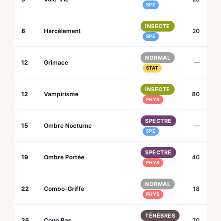
SPÉ
INSECTE
8
Harcèlement
20
SPÉ
NORMAL
12
Grimace
—
STAT
INSECTE
12
Vampirisme
80
PHYS
SPECTRE
15
Ombre Nocturne
—
SPÉ
SPECTRE
19
Ombre Portée
40
PHYS
NORMAL
22
Combo-Griffe
18
PHYS
TÉNÈBRES
26
Coup Bas
70