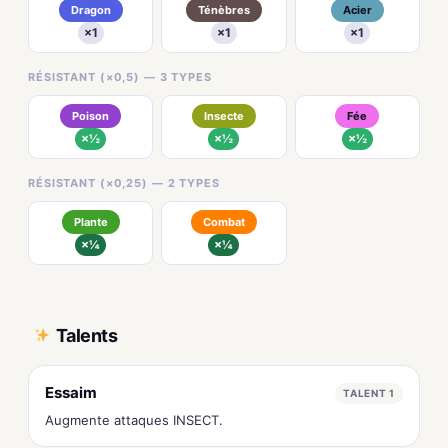
Dragon
Ténèbres
Acier
×1
×1
×1
RÉSISTANT (×0,5) — 3 TYPES
Poison
Insecte
Fée
×½
×½
×½
RÉSISTANT (×0,25) — 2 TYPES
Plante
Combat
×¼
×¼
Talents
Essaim
TALENT 1
Augmente attaques INSECT.