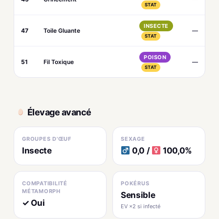
STAT
INSECTE
47
Toile Gluante
—
STAT
POISON
51
Fil Toxique
—
STAT
Élevage avancé
GROUPES D'ŒUF
SEXAGE
Insecte
0,0 /
100,0%
COMPATIBILITÉ
POKÉRUS
MÉTAMORPH
Sensible
✓ Oui
EV ×2 si infecté