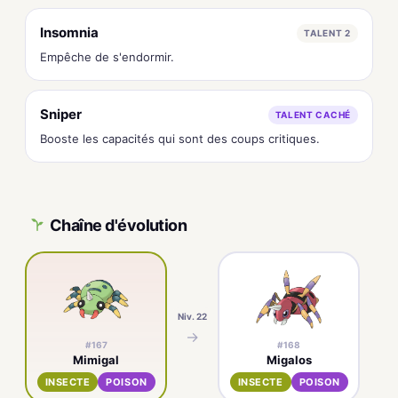
Insomnia
TALENT 2
Empêche de s'endormir.
Sniper
TALENT CACHÉ
Booste les capacités qui sont des coups critiques.
Chaîne d'évolution
Niv. 22
→
#167
#168
Mimigal
Migalos
INSECTE
POISON
INSECTE
POISON