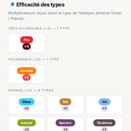
Efficacité des types
Multiplicateurs reçus selon le type de l'attaque adverse (Acier
/ Plante).
TRÈS VULNÉRABLE (×4) — 1 TYPE
Feu
×4
VULNÉRABLE (×2) — 1 TYPE
Combat
×2
NORMAL (×1) — 6 TYPES
Glace
Sol
Vol
×1
×1
×1
Insecte
Spectre
Ténèbres
×1
×1
×1