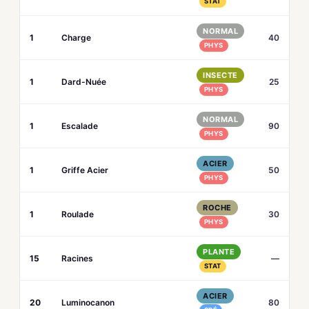
STAT
NORMAL
1
Charge
40
PHYS
INSECTE
1
Dard-Nuée
25
PHYS
NORMAL
1
Escalade
90
PHYS
ACIER
1
Griffe Acier
50
PHYS
ROCHE
1
Roulade
30
PHYS
PLANTE
15
Racines
—
STAT
ACIER
20
Luminocanon
80