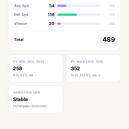
54
Atq. Spé.
255
116
Déf. Spé.
255
20
Vitesse
255
489
Total
PV MIN (NIV. 100)
PV MAX (NIV. 100)
258
352
0 IV, 0 EV, nat. -
31 IV, 252 EV, nat. +
VARIATION GEN
Stable
Inchangées récemment