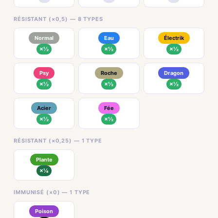
RÉSISTANT (×0,5) — 8 TYPES
Normal
Eau
Électrik
×½
×½
×½
Psy
Roche
Dragon
×½
×½
×½
Acier
Fée
×½
×½
RÉSISTANT (×0,25) — 1 TYPE
Plante
×¼
IMMUNISÉ (×0) — 1 TYPE
Poison