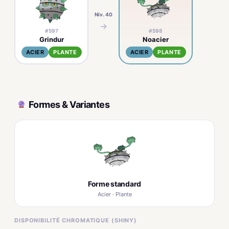
Niv. 40
→
#597
#598
Grindur
Noacier
ACIER
PLANTE
ACIER
PLANTE
Formes & Variantes
Forme standard
Acier · Plante
DISPONIBILITÉ CHROMATIQUE (SHINY)