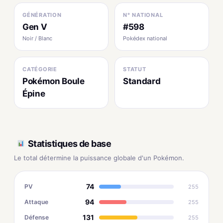
GÉNÉRATION
N° NATIONAL
Gen V
#598
Noir / Blanc
Pokédex national
CATÉGORIE
STATUT
Pokémon Boule
Standard
Épine
Statistiques de base
Le total détermine la puissance globale d'un Pokémon.
74
PV
255
94
Attaque
255
131
Défense
255