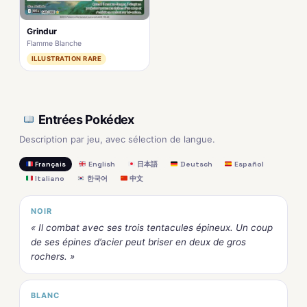
Grindur
Flamme Blanche
ILLUSTRATION RARE
Entrées Pokédex
Description par jeu, avec sélection de langue.
Français
English
日本語
Deutsch
Español
Italiano
한국어
中文
NOIR
« Il combat avec ses trois tentacules épineux. Un coup
de ses épines d’acier peut briser en deux de gros
rochers. »
BLANC