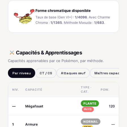
Forme chromatique disponible
Taux de base (Gen VI+) :
1/4096
. Avec Charme
Chroma :
1/1365
. Méthode Masuda :
1/683
.
Capacités & Apprentissages
Capacités apprenables par ce Pokémon, par méthode.
Par niveau
CT / CS
Attaques œuf
Maîtres capacités
TYPE ·
NIV.
CAPACITÉ
POW.
CAT.
PLANTE
—
Mégafouet
120
PHYS
NORMAL
1
Armure
—