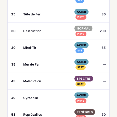
SPÉ
ACIER
25
Tête de Fer
80
PHYS
NORMAL
30
Destruction
200
PHYS
ACIER
30
Miroi-Tir
65
SPÉ
ACIER
35
Mur de Fer
—
STAT
SPECTRE
43
Malédiction
—
STAT
ACIER
49
Gyroballe
—
PHYS
TÉNÈBRES
53
Représailles
50