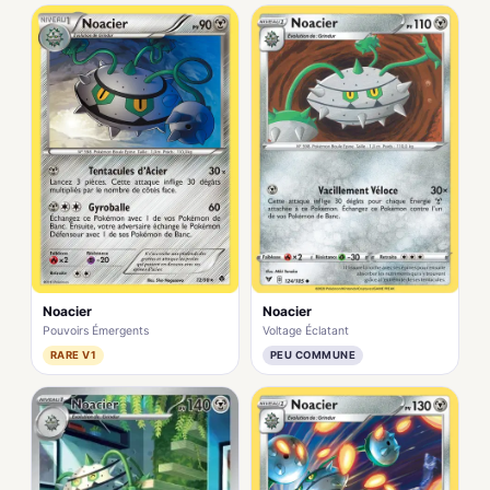
Noacier
Noacier
Pouvoirs Émergents
Voltage Éclatant
RARE V1
PEU COMMUNE