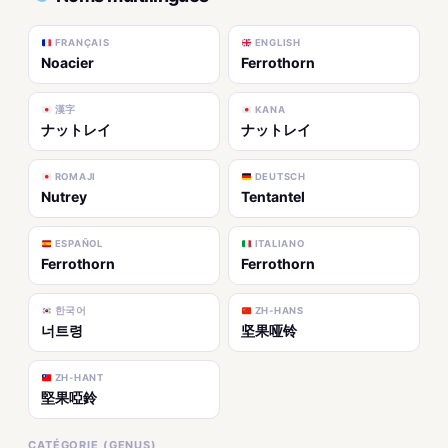
FRANÇAIS
ENGLISH
Noacier
Ferrothorn
漢字
KANA
ナットレイ
ナットレイ
ROMAJI
DEUTSCH
Nutrey
Tentantel
ESPAÑOL
ITALIANO
Ferrothorn
Ferrothorn
한국어
ZH-HANS
너트령
坚果哑铃
ZH-HANT
堅果啞鈴
CATÉGORIE (GENUS)