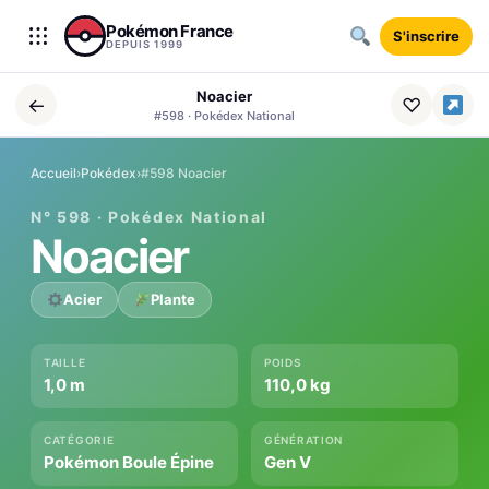
Aller au contenu
Pokémon France
S'inscrire
DEPUIS 1999
Noacier
←
♡
#598 · Pokédex National
Accueil
›
Pokédex
›
#598 Noacier
N° 598 · Pokédex National
Noacier
Acier
Plante
TAILLE
POIDS
1,0 m
110,0 kg
CATÉGORIE
GÉNÉRATION
Pokémon Boule Épine
Gen V