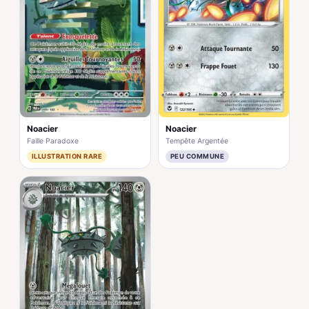
Noacier
Noacier
Faille Paradoxe
Tempête Argentée
ILLUSTRATION RARE
PEU COMMUNE