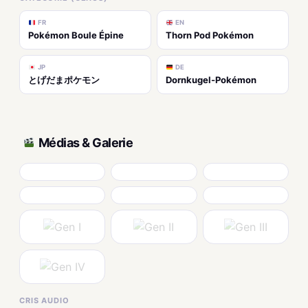
FR
EN
Pokémon Boule Épine
Thorn Pod Pokémon
JP
DE
とげだまポケモン
Dornkugel-Pokémon
Médias & Galerie
CRIS AUDIO