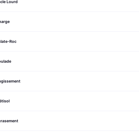
cle Lourd
harge
clate-Roc
oulade
ugissement
étisol
crasement