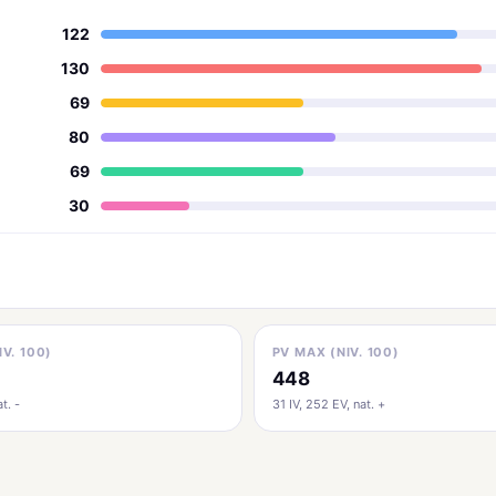
122
130
69
80
69
30
IV. 100)
PV MAX (NIV. 100)
448
t. -
31 IV, 252 EV, nat. +