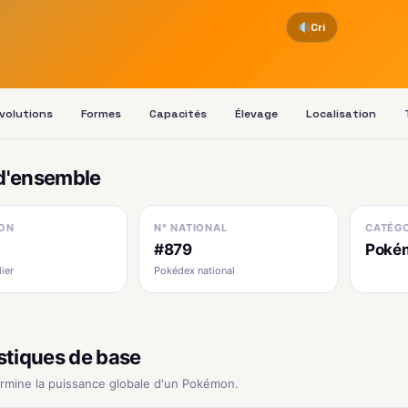
Cri
volutions
Formes
Capacités
Élevage
Localisation
d'ensemble
ON
N° NATIONAL
CATÉGO
I
#879
Poké
ier
Pokédex national
stiques de base
ermine la puissance globale d'un Pokémon.