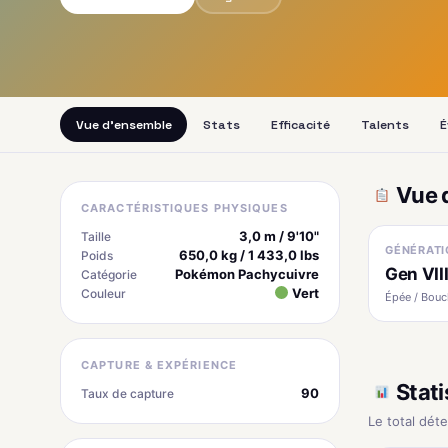
Vue d'ensemble
Stats
Efficacité
Talents
É
Vue 
CARACTÉRISTIQUES PHYSIQUES
3,0 m / 9'10"
Taille
GÉNÉRATI
650,0 kg / 1 433,0 lbs
Poids
Gen VII
Pokémon Pachycuivre
Catégorie
Vert
Couleur
Épée / Boucl
CAPTURE & EXPÉRIENCE
Stati
90
Taux de capture
Le total dét