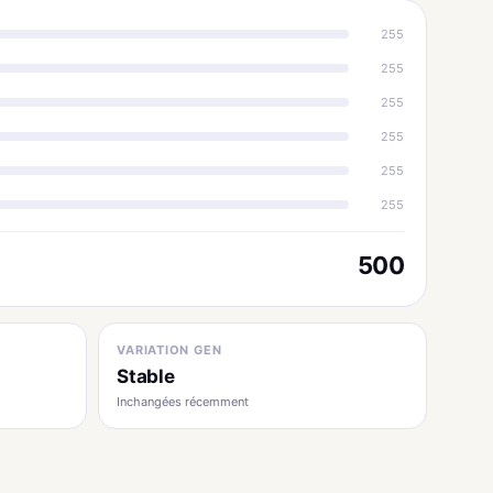
255
255
255
255
255
255
500
VARIATION GEN
Stable
Inchangées récemment