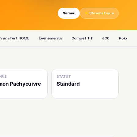
Normal
★
Chromatique
Transfert HOME
Événements
Compétitif
JCC
Pokédex
RIE
STATUT
mon Pachycuivre
Standard