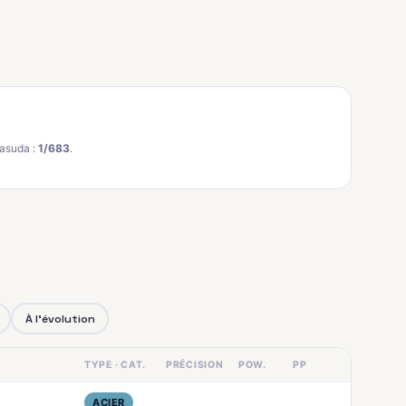
asuda :
1/683
.
À l'évolution
TYPE · CAT.
PRÉCISION
POW.
PP
ACIER