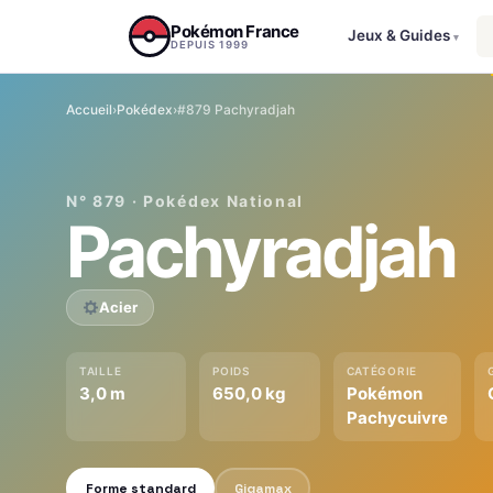
Aller au contenu
Pokémon France
Jeux & Guides
▾
DEPUIS 1999
Accueil
›
Pokédex
›
#879 Pachyradjah
N° 879 · Pokédex National
Pachyradjah
Acier
TAILLE
POIDS
CATÉGORIE
3,0 m
650,0 kg
Pokémon
Pachycuivre
Forme standard
Gigamax