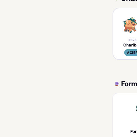
#878
Charib
ACIE
Form
Fo