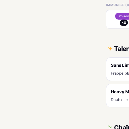
IMMUNISÉ (×
Poiso
×0
Tale
Sans Lim
Frappe pl
Heavy M
Double le
Chaî