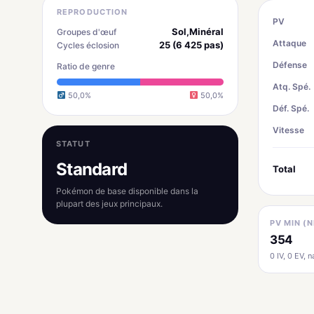
REPRODUCTION
PV
Sol,Minéral
Groupes d'œuf
Attaque
25 (6 425 pas)
Cycles éclosion
Défense
Ratio de genre
Atq. Spé.
50,0%
50,0%
Déf. Spé.
Vitesse
STATUT
Standard
Total
Pokémon de base disponible dans la
plupart des jeux principaux.
PV MIN (N
354
0 IV, 0 EV, na