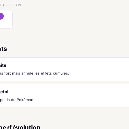
0) — 1 TYPE
n
nts
ite
us fort mais annule les effets cumulés.
etal
 poids du Pokémon.
ne d'évolution