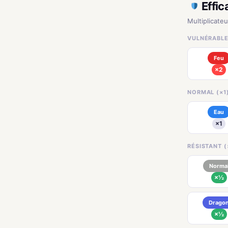
Effic
Multiplicateu
VULNÉRABLE
Feu
×2
NORMAL (×1
Eau
×1
RÉSISTANT (
Norma
×½
Drago
×½