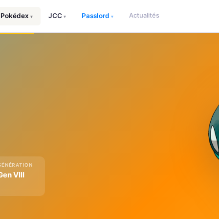
Actualités
Pokédex
JCC
Passlord
▾
▾
▾
GÉNÉRATION
Gen VIII