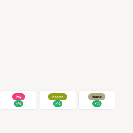
Psy
Insecte
Roche
×½
×½
×½