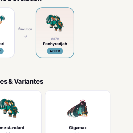
Évolution
→
#879
ari
Pachyradjah
R
ACIER
es & Variantes
rme standard
Gigamax