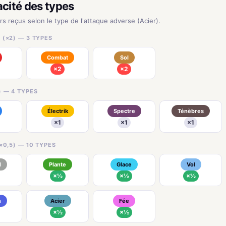
acité des types
rs reçus selon le type de l'attaque adverse (Acier).
 (×2) — 3 TYPES
Combat
Sol
×2
×2
) — 4 TYPES
Électrik
Spectre
Ténèbres
×1
×1
×1
×0,5) — 10 TYPES
l
Plante
Glace
Vol
×½
×½
×½
n
Acier
Fée
×½
×½