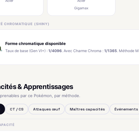
Acier
Acier
Gigamax
ITÉ CHROMATIQUE (SHINY)
Forme chromatique disponible
Taux de base (Gen VI+) :
1/4096
. Avec Charme Chroma :
1/1365
. Méthode M
cités & Apprentissages
pprenables par ce Pokémon, par méthode.
u
CT / CS
Attaques œuf
Maîtres capacités
Événements
APACITÉ