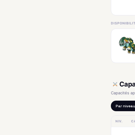
DISPONIBIL
Capa
Capacités a
Par nivea
NIV.
C