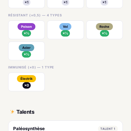
×1
×1
×1
RÉSISTANT (×0,5) — 4 TYPES
Poison
Vol
Roche
×½
×½
×½
Acier
×½
IMMUNISÉ (×0) — 1 TYPE
Électrik
×0
Talents
Paléosynthèse
TALENT 1