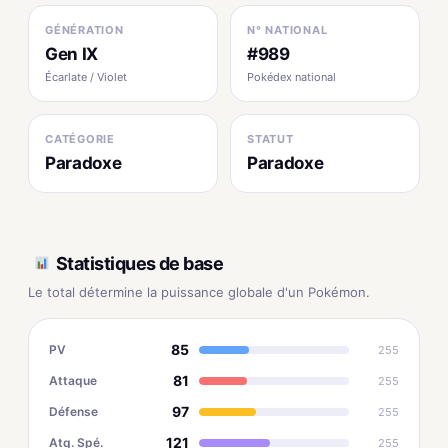
GÉNÉRATION
N° NATIONAL
Gen IX
#989
Écarlate / Violet
Pokédex national
CATÉGORIE
STATUT
Paradoxe
Paradoxe
Statistiques de base
Le total détermine la puissance globale d'un Pokémon.
85
PV
255
81
Attaque
255
97
Défense
255
121
Atq. Spé.
255