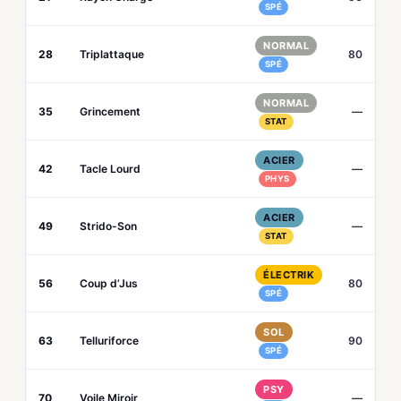
SPÉ
NORMAL
28
Triplattaque
80
SPÉ
NORMAL
35
Grincement
—
STAT
ACIER
42
Tacle Lourd
—
PHYS
ACIER
49
Strido-Son
—
STAT
ÉLECTRIK
56
Coup d’Jus
80
SPÉ
SOL
63
Telluriforce
90
SPÉ
PSY
70
Voile Miroir
—