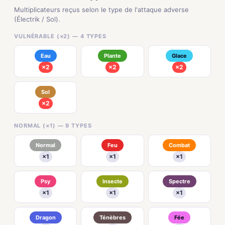
Multiplicateurs reçus selon le type de l'attaque adverse
(Électrik / Sol).
VULNÉRABLE (×2) — 4 TYPES
Eau
Plante
Glace
×2
×2
×2
Sol
×2
NORMAL (×1) — 9 TYPES
Normal
Feu
Combat
×1
×1
×1
Psy
Insecte
Spectre
×1
×1
×1
Dragon
Ténèbres
Fée