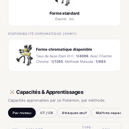
Forme standard
Électrik · Sol
DISPONIBILITÉ CHROMATIQUE (SHINY)
Forme chromatique disponible
Taux de base (Gen VI+) :
1/4096
. Avec Charme
Chroma :
1/1365
. Méthode Masuda :
1/683
.
Capacités & Apprentissages
Capacités apprenables par ce Pokémon, par méthode.
Par niveau
CT / CS
Attaques œuf
Maîtres capacités
TYPE ·