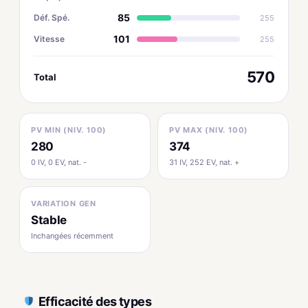
85
Déf. Spé.
255
101
Vitesse
255
570
Total
PV MIN (NIV. 100)
PV MAX (NIV. 100)
280
374
0 IV, 0 EV, nat. -
31 IV, 252 EV, nat. +
VARIATION GEN
Stable
Inchangées récemment
Efficacité des types