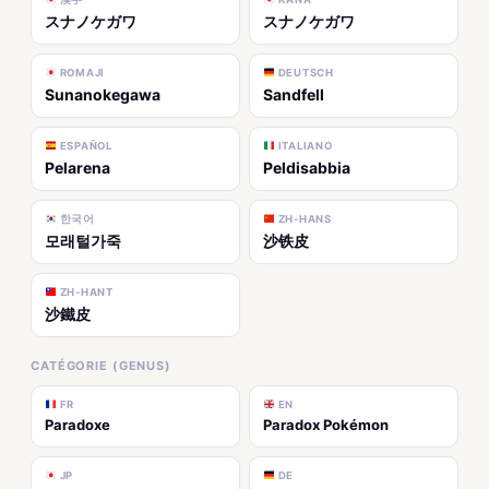
スナノケガワ
スナノケガワ
ROMAJI
DEUTSCH
Sunanokegawa
Sandfell
ESPAÑOL
ITALIANO
Pelarena
Peldisabbia
한국어
ZH-HANS
모래털가죽
沙铁皮
ZH-HANT
沙鐵皮
CATÉGORIE (GENUS)
FR
EN
Paradoxe
Paradox Pokémon
JP
DE