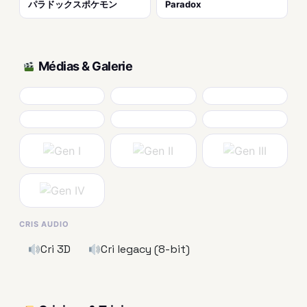
パラドックスポケモン
Paradox
Médias & Galerie
CRIS AUDIO
Cri 3D
Cri legacy (8-bit)