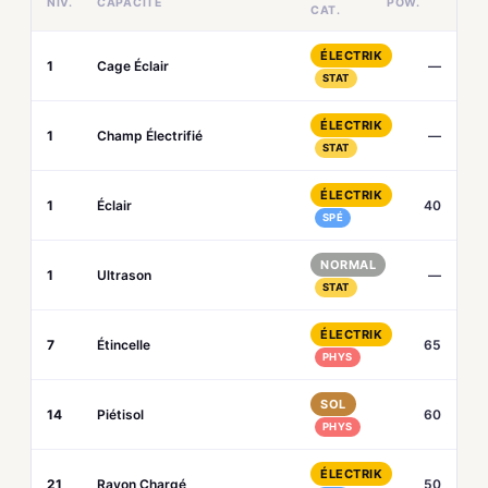
NIV.
CAPACITÉ
POW.
CAT.
ÉLECTRIK
1
Cage Éclair
—
STAT
ÉLECTRIK
1
Champ Électrifié
—
STAT
ÉLECTRIK
1
Éclair
40
SPÉ
NORMAL
1
Ultrason
—
STAT
ÉLECTRIK
7
Étincelle
65
PHYS
SOL
14
Piétisol
60
PHYS
ÉLECTRIK
21
Rayon Chargé
50