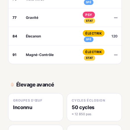
SPÉ
PSY
77
Gravité
—
STAT
ÉLECTRIK
84
Élecanon
120
SPÉ
ÉLECTRIK
91
Magné-Contrôle
—
STAT
Élevage avancé
GROUPES D'ŒUF
CYCLES ÉCLOSION
Inconnu
50 cycles
≈ 12 850 pas