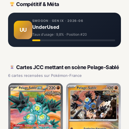
Compétitif & Méta
SMOGON · GEN IX · 2026-06
UnderUsed
UU
Taux d'usage : 9,8% · Position #20
Cartes JCC mettant en scène Pelage-Sablé
6 cartes recensées sur Pokémon-France