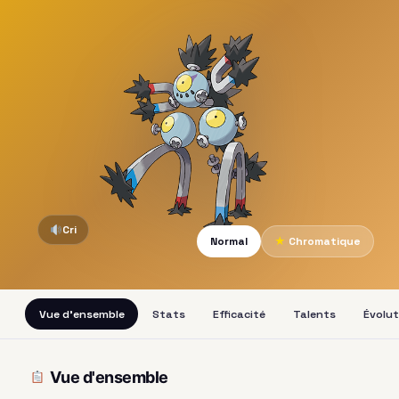
Cri
Normal
★
Chromatique
Vue d'ensemble
Stats
Efficacité
Talents
Évolut
Vue d'ensemble