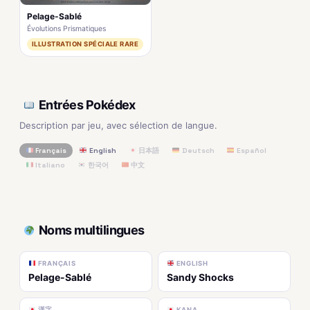
Pelage-Sablé
Évolutions Prismatiques
ILLUSTRATION SPÉCIALE RARE
Entrées Pokédex
Description par jeu, avec sélection de langue.
Français
English
日本語
Deutsch
Español
Italiano
한국어
中文
Noms multilingues
FRANÇAIS
ENGLISH
Pelage-Sablé
Sandy Shocks
漢字
KANA