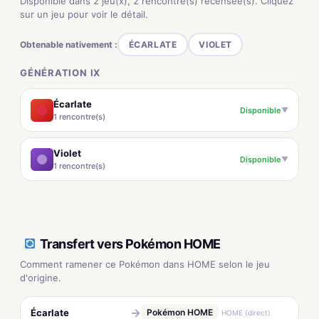
Disponible dans 2 jeu(x), 2 rencontre(s) recensée(s). Cliquez
sur un jeu pour voir le détail.
Obtenable nativement :
ÉCARLATE
VIOLET
GÉNÉRATION IX
Écarlate
Disponible
▼
1 rencontre(s)
Violet
Disponible
▼
1 rencontre(s)
Transfert vers Pokémon HOME
Comment ramener ce Pokémon dans HOME selon le jeu
d'origine.
→
Écarlate
Pokémon HOME
HOME (direct)