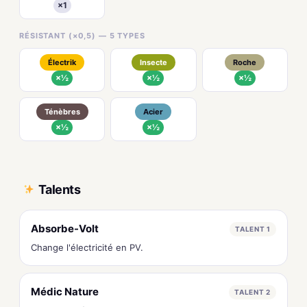
×1
RÉSISTANT (×0,5) — 5 TYPES
Électrik
Insecte
Roche
×½
×½
×½
Ténèbres
Acier
×½
×½
Talents
Absorbe-Volt
TALENT 1
Change l'électricité en PV.
Médic Nature
TALENT 2