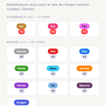
Multiplicateurs reçus selon le type de l'attaque adverse
(Combat / Électrik).
VULNÉRABLE (×2) — 3 TYPES
Sol
Psy
Fée
×2
×2
×2
NORMAL (×1) — 10 TYPES
Normal
Feu
Eau
×1
×1
×1
Plante
Glace
Combat
×1
×1
×1
Poison
Vol
Spectre
×1
×1
×1
Dragon