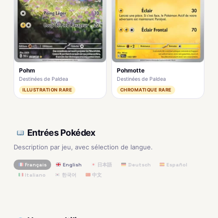
Pohm
Pohmotte
Destinées de Paldea
Destinées de Paldea
ILLUSTRATION RARE
CHROMATIQUE RARE
Entrées Pokédex
Description par jeu, avec sélection de langue.
Français
English
日本語
Deutsch
Español
Italiano
한국어
中文