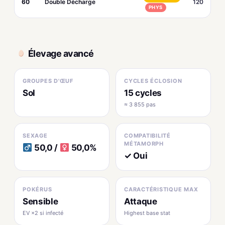
60
Double Décharge
120
PHYS
Élevage avancé
GROUPES D'ŒUF
CYCLES ÉCLOSION
Sol
15 cycles
≈ 3 855 pas
SEXAGE
COMPATIBILITÉ
MÉTAMORPH
50,0 /
50,0%
✓ Oui
POKÉRUS
CARACTÉRISTIQUE MAX
Sensible
Attaque
EV ×2 si infecté
Highest base stat