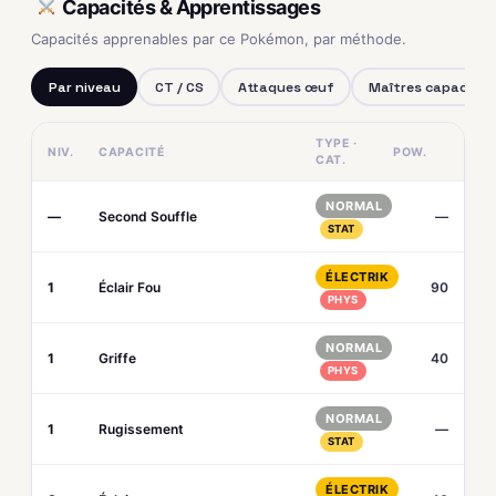
Capacités & Apprentissages
Capacités apprenables par ce Pokémon, par méthode.
Par niveau
CT / CS
Attaques œuf
Maîtres capacités
TYPE ·
NIV.
CAPACITÉ
POW.
CAT.
NORMAL
—
Second Souffle
—
STAT
ÉLECTRIK
1
Éclair Fou
90
PHYS
NORMAL
1
Griffe
40
PHYS
NORMAL
1
Rugissement
—
STAT
ÉLECTRIK