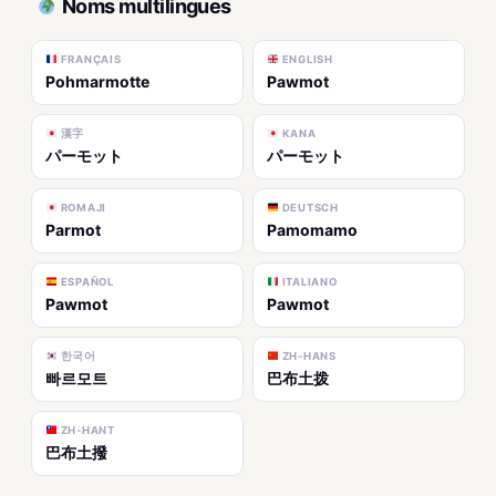
Noms multilingues
FRANÇAIS
ENGLISH
Pohmarmotte
Pawmot
漢字
KANA
パーモット
パーモット
ROMAJI
DEUTSCH
Parmot
Pamomamo
ESPAÑOL
ITALIANO
Pawmot
Pawmot
한국어
ZH-HANS
빠르모트
巴布土拨
ZH-HANT
巴布土撥