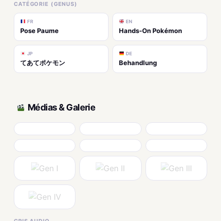
CATÉGORIE (GENUS)
FR
EN
Pose Paume
Hands-On Pokémon
JP
DE
てあてポケモン
Behandlung
Médias & Galerie
CRIS AUDIO