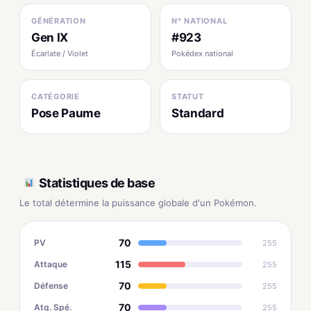
GÉNÉRATION
N° NATIONAL
Gen IX
#923
Écarlate / Violet
Pokédex national
CATÉGORIE
STATUT
Pose Paume
Standard
Statistiques de base
Le total détermine la puissance globale d'un Pokémon.
70
PV
255
115
Attaque
255
70
Défense
255
70
Atq. Spé.
255