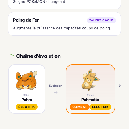
Soigne POKéMON changeant.
Poing de Fer
TALENT CACHÉ
Augmente la puissance des capacités coups de poing.
Chaîne d'évolution
Évolution
Évoluti
→
→
#921
#922
Pohm
Pohmotte
ÉLECTRIK
COMBAT
ÉLECTRIK