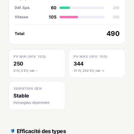
60
Déf. Spé.
255
105
Vitesse
255
490
Total
PV MIN (NIV. 100)
PV MAX (NIV. 100)
250
344
0 IV, 0 EV, nat. -
31 IV, 252 EV, nat. +
VARIATION GEN
Stable
Inchangées récemment
Efficacité des types