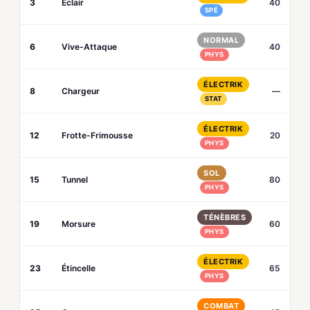
3
Éclair
40
SPÉ
NORMAL
6
Vive-Attaque
40
PHYS
ÉLECTRIK
8
Chargeur
—
STAT
ÉLECTRIK
12
Frotte-Frimousse
20
PHYS
SOL
15
Tunnel
80
PHYS
TÉNÈBRES
19
Morsure
60
PHYS
ÉLECTRIK
23
Étincelle
65
PHYS
COMBAT