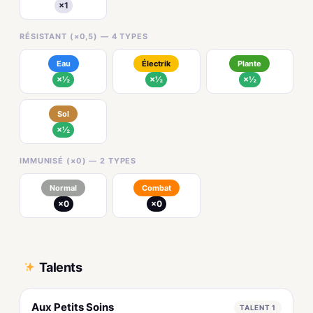
×1
RÉSISTANT (×0,5) — 4 TYPES
Eau
Électrik
Plante
×½
×½
×½
Sol
×½
IMMUNISÉ (×0) — 2 TYPES
Normal
Combat
×0
×0
Talents
Aux Petits Soins
TALENT 1