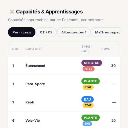
Capacités & Apprentissages
Capacités apprenables par ce Pokémon, par méthode.
Par niveau
CT / CS
Attaques œuf
Maîtres capacités
TYPE ·
NIV.
CAPACITÉ
POW.
CAT.
SPECTRE
1
Étonnement
30
PHYS
PLANTE
1
Para-Spore
—
STAT
EAU
1
Repli
—
STAT
PLANTE
6
Vole-Vie
20
SPÉ