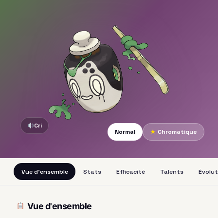
Cri
Normal
★
Chromatique
Vue d'ensemble
Stats
Efficacité
Talents
Évolut
Vue d'ensemble