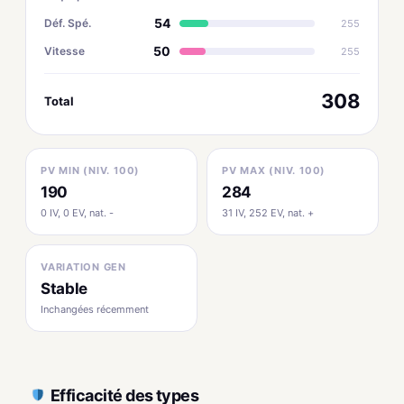
54
Déf. Spé.
255
50
Vitesse
255
308
Total
PV MIN (NIV. 100)
PV MAX (NIV. 100)
190
284
0 IV, 0 EV, nat. -
31 IV, 252 EV, nat. +
VARIATION GEN
Stable
Inchangées récemment
Efficacité des types