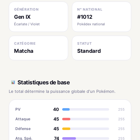
GÉNÉRATION
N° NATIONAL
Gen IX
#1012
Écarlate / Violet
Pokédex national
CATÉGORIE
STATUT
Matcha
Standard
Statistiques de base
Le total détermine la puissance globale d'un Pokémon.
40
PV
255
45
Attaque
255
45
Défense
255
74
Atq. Spé.
255