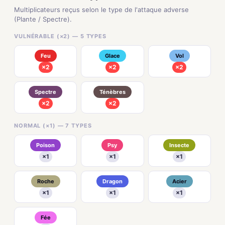
Multiplicateurs reçus selon le type de l'attaque adverse
(Plante / Spectre).
VULNÉRABLE (×2) — 5 TYPES
Feu
Glace
Vol
×2
×2
×2
Spectre
Ténèbres
×2
×2
NORMAL (×1) — 7 TYPES
Poison
Psy
Insecte
×1
×1
×1
Roche
Dragon
Acier
×1
×1
×1
Fée