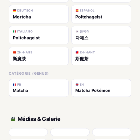
DEUTSCH
ESPAÑOL
Mortcha
Poltchageist
ITALIANO
한국어
Poltchageist
차데스
ZH-HANS
ZH-HANT
斯魔茶
斯魔茶
CATÉGORIE (GENUS)
FR
EN
Matcha
Matcha Pokémon
Médias & Galerie