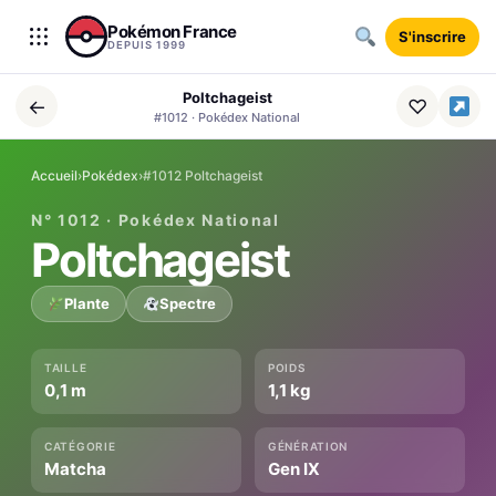
Aller au contenu
Pokémon France
S'inscrire
DEPUIS 1999
Poltchageist
←
♡
#1012 · Pokédex National
Accueil
›
Pokédex
›
#1012 Poltchageist
N° 1012 · Pokédex National
Poltchageist
Plante
Spectre
TAILLE
POIDS
0,1 m
1,1 kg
CATÉGORIE
GÉNÉRATION
Matcha
Gen IX