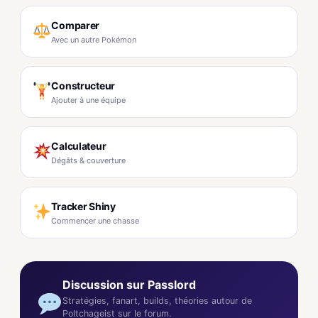
Comparer
Avec un autre Pokémon
Constructeur
Ajouter à une équipe
Calculateur
Dégâts & couverture
Tracker Shiny
Commencer une chasse
Discussion sur Passlord
Stratégies, fanart, builds, théories autour de
Poltchageist sur le forum.