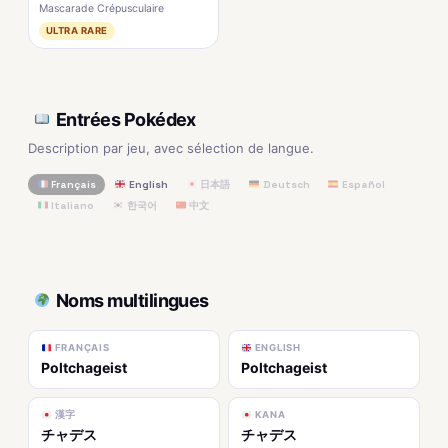
Mascarade Crépusculaire
ULTRA RARE
Entrées Pokédex
Description par jeu, avec sélection de langue.
Français
English
日本語
Deutsch
Español
Italiano
한국어
中文
Noms multilingues
FRANÇAIS
ENGLISH
Poltchageist
Poltchageist
漢字
KANA
チャデス
チャデス