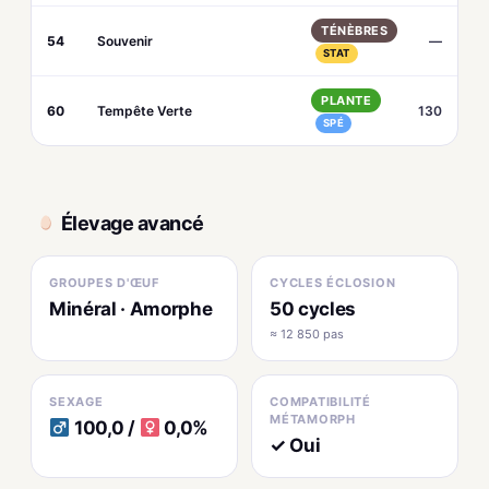
TÉNÈBRES
54
Souvenir
—
STAT
PLANTE
60
Tempête Verte
130
SPÉ
Élevage avancé
GROUPES D'ŒUF
CYCLES ÉCLOSION
Minéral · Amorphe
50 cycles
≈ 12 850 pas
SEXAGE
COMPATIBILITÉ
MÉTAMORPH
100,0 /
0,0%
✓ Oui