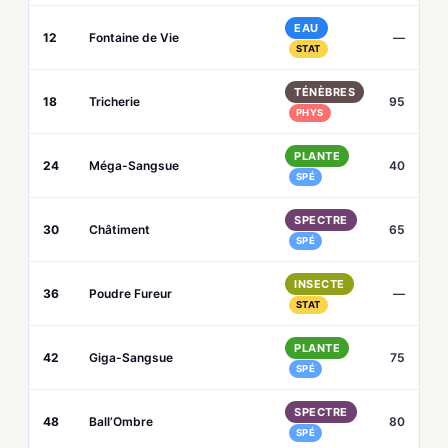
EAU
12
Fontaine de Vie
—
STAT
TÉNÈBRES
18
Tricherie
95
PHYS
PLANTE
24
Méga-Sangsue
40
SPÉ
SPECTRE
30
Châtiment
65
SPÉ
INSECTE
36
Poudre Fureur
—
STAT
PLANTE
42
Giga-Sangsue
75
SPÉ
SPECTRE
48
Ball’Ombre
80
SPÉ