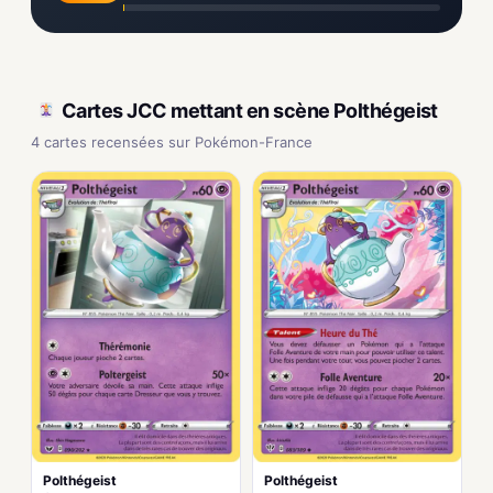
Cartes JCC mettant en scène Polthégeist
4 cartes recensées sur Pokémon-France
Polthégeist
Polthégeist