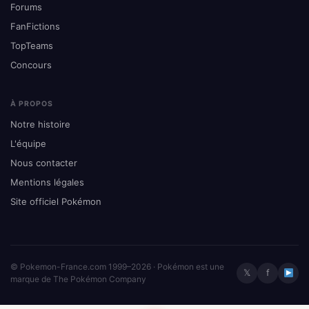
Forums
FanFictions
TopTeams
Concours
À PROPOS
Notre histoire
L'équipe
Nous contacter
Mentions légales
Site officiel Pokémon
© Pokemon-France.com 1999–2026 · Pokémon est une
𝕏
f
marque de The Pokémon Company