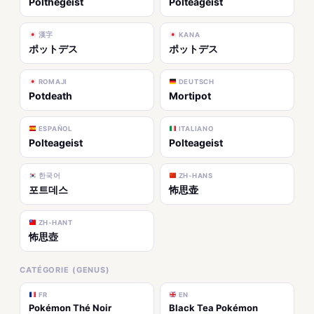
Polthégeist
Polteageist
漢字
KANA
ポットデス
ポットデス
ROMAJI
DEUTSCH
Potdeath
Mortipot
ESPAÑOL
ITALIANO
Polteageist
Polteageist
한국어
ZH-HANS
포트데스
怖思壶
ZH-HANT
怖思壺
CATÉGORIE (GENUS)
FR
EN
Pokémon Thé Noir
Black Tea Pokémon