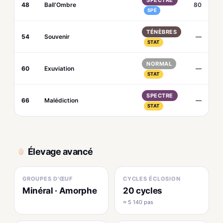
SPECTRE
48
Ball’Ombre
80
SPÉ
TÉNÈBRES
54
Souvenir
—
STAT
NORMAL
60
Exuviation
—
STAT
SPECTRE
66
Malédiction
—
STAT
Élevage avancé
GROUPES D'ŒUF
CYCLES ÉCLOSION
Minéral · Amorphe
20 cycles
≈ 5 140 pas