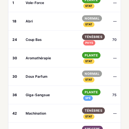
PLANTE
1
Vole-Force
—
STAT
NORMAL
18
Abri
—
STAT
TÉNÈBRES
24
Coup Bas
70
PHYS
PLANTE
30
Aromathérapie
—
STAT
NORMAL
30
Doux Parfum
—
STAT
PLANTE
36
Giga-Sangsue
75
SPÉ
TÉNÈBRES
42
Machination
—
STAT