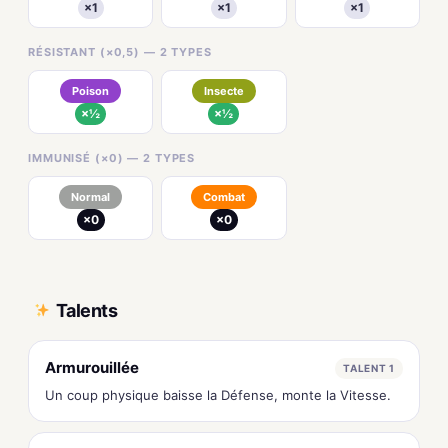
×1
×1
×1
RÉSISTANT (×0,5) — 2 TYPES
Poison
Insecte
×½
×½
IMMUNISÉ (×0) — 2 TYPES
Normal
Combat
×0
×0
Talents
Armurouillée
TALENT 1
Un coup physique baisse la Défense, monte la Vitesse.