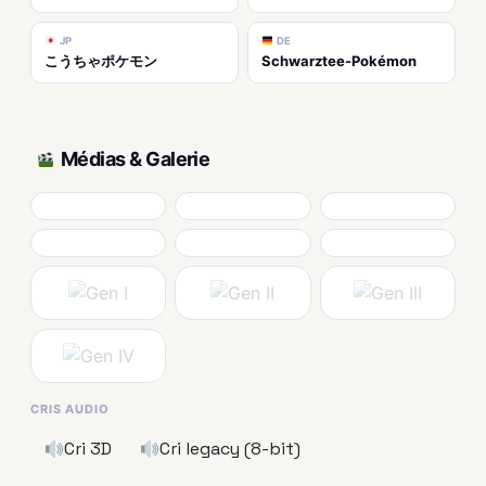
JP
DE
こうちゃポケモン
Schwarztee-Pokémon
Médias & Galerie
CRIS AUDIO
Cri 3D
Cri legacy (8-bit)