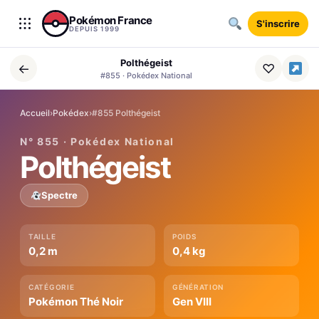
Aller au contenu
Pokémon France
S'inscrire
DEPUIS 1999
Polthégeist
←
♡
#855 · Pokédex National
Accueil
›
Pokédex
›
#855 Polthégeist
N° 855 · Pokédex National
Polthégeist
Spectre
TAILLE
POIDS
0,2 m
0,4 kg
CATÉGORIE
GÉNÉRATION
Pokémon Thé Noir
Gen VIII