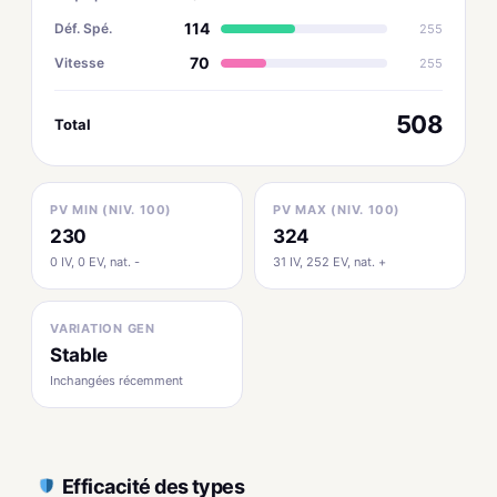
114
Déf. Spé.
255
70
Vitesse
255
508
Total
PV MIN (NIV. 100)
PV MAX (NIV. 100)
230
324
0 IV, 0 EV, nat. -
31 IV, 252 EV, nat. +
VARIATION GEN
Stable
Inchangées récemment
Efficacité des types