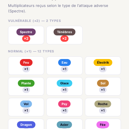
Multiplicateurs reçus selon le type de l'attaque adverse
(Spectre).
VULNÉRABLE (×2) — 2 TYPES
Spectre
Ténèbres
×2
×2
NORMAL (×1) — 12 TYPES
Feu
Eau
Électrik
×1
×1
×1
Plante
Glace
Sol
×1
×1
×1
Vol
Psy
Roche
×1
×1
×1
Dragon
Acier
Fée