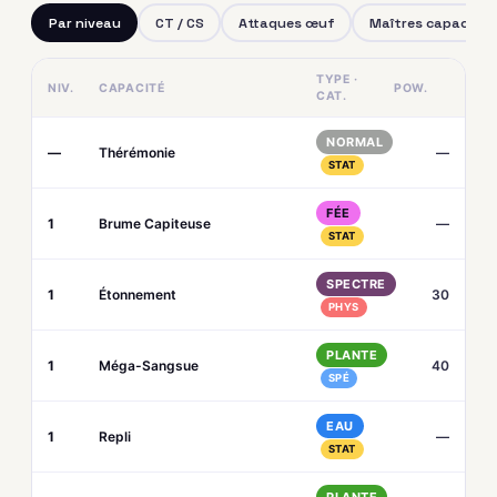
Par niveau
CT / CS
Attaques œuf
Maîtres capacités
TYPE ·
NIV.
CAPACITÉ
POW.
CAT.
NORMAL
—
Thérémonie
—
STAT
FÉE
1
Brume Capiteuse
—
STAT
SPECTRE
1
Étonnement
30
PHYS
PLANTE
1
Méga-Sangsue
40
SPÉ
EAU
1
Repli
—
STAT