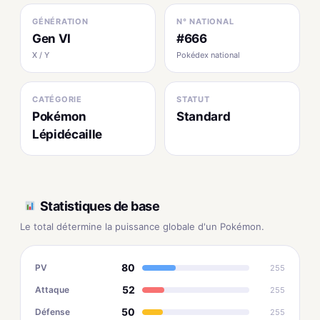
GÉNÉRATION
N° NATIONAL
Gen VI
#666
X / Y
Pokédex national
CATÉGORIE
STATUT
Pokémon
Standard
Lépidécaille
Statistiques de base
Le total détermine la puissance globale d'un Pokémon.
80
PV
255
52
Attaque
255
50
Défense
255