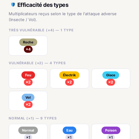
Efficacité des types
Multiplicateurs reçus selon le type de l'attaque adverse
(Insecte / Vol).
TRÈS VULNÉRABLE (×4) — 1 TYPE
Roche
×4
VULNÉRABLE (×2) — 4 TYPES
Feu
Électrik
Glace
×2
×2
×2
Vol
×2
NORMAL (×1) — 9 TYPES
Normal
Eau
Poison
×1
×1
×1