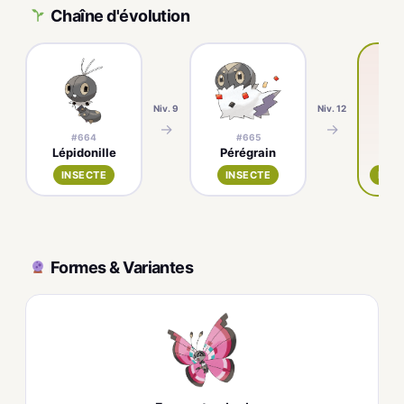
Chaîne d'évolution
Niv. 9
Niv. 12
→
→
#664
#665
Lépidonille
Pérégrain
Pr
INSECTE
INSECTE
INSE
Formes & Variantes