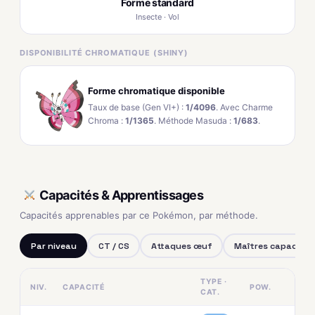
Forme standard
Insecte · Vol
DISPONIBILITÉ CHROMATIQUE (SHINY)
Forme chromatique disponible
Taux de base (Gen VI+) :
1/4096
. Avec Charme
Chroma :
1/1365
. Méthode Masuda :
1/683
.
Capacités & Apprentissages
Capacités apprenables par ce Pokémon, par méthode.
Par niveau
CT / CS
Attaques œuf
Maîtres capacités
TYPE ·
NIV.
CAPACITÉ
POW.
CAT.