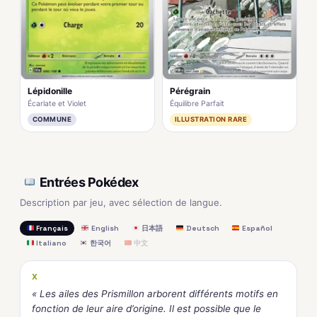
Lépidonille
Pérégrain
Écarlate et Violet
Équilibre Parfait
COMMUNE
ILLUSTRATION RARE
Entrées Pokédex
Description par jeu, avec sélection de langue.
Français
English
日本語
Deutsch
Español
Italiano
한국어
中文
X
« Les ailes des Prismillon arborent différents motifs en
fonction de leur aire d’origine. Il est possible que le