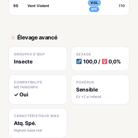
VOL
50
Vent Violent
110
SPÉ
Élevage avancé
GROUPES D'ŒUF
SEXAGE
Insecte
100,0 /
0,0%
COMPATIBILITÉ
POKÉRUS
MÉTAMORPH
Sensible
✓ Oui
EV ×2 si infecté
CARACTÉRISTIQUE MAX
Atq. Spé.
Highest base stat