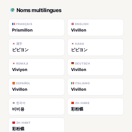
Noms multilingues
FRANÇAIS
ENGLISH
Prismillon
Vivillon
漢字
KANA
ビビヨン
ビビヨン
ROMAJI
DEUTSCH
Viviyon
Vivillon
ESPAÑOL
ITALIANO
Vivillon
Vivillon
한국어
ZH-HANS
비비용
彩粉蝶
ZH-HANT
彩粉蝶