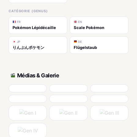
CATÉGORIE (GENUS)
FR
EN
Pokémon Lépidécaille
Scale Pokémon
JP
DE
りんぷんポケモン
Flügelstaub
Médias & Galerie