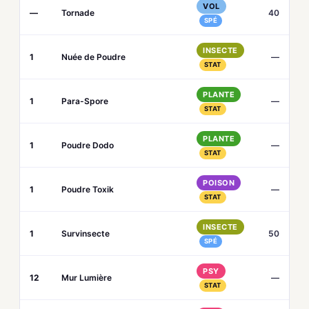
VOL
—
Tornade
40
SPÉ
INSECTE
1
Nuée de Poudre
—
STAT
PLANTE
1
Para-Spore
—
STAT
PLANTE
1
Poudre Dodo
—
STAT
POISON
1
Poudre Toxik
—
STAT
INSECTE
1
Survinsecte
50
SPÉ
PSY
12
Mur Lumière
—
STAT