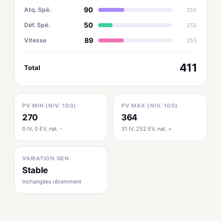
90
Atq. Spé.
255
50
Déf. Spé.
255
89
Vitesse
255
411
Total
PV MIN (NIV. 100)
PV MAX (NIV. 100)
270
364
0 IV, 0 EV, nat. -
31 IV, 252 EV, nat. +
VARIATION GEN
Stable
Inchangées récemment