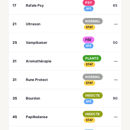
PSY
17
Rafale Psy
65
SPÉ
NORMAL
21
Ultrason
—
STAT
FÉE
25
Vampibaiser
50
SPÉ
PLANTE
31
Aromathérapie
—
STAT
NORMAL
31
Rune Protect
—
STAT
INSECTE
35
Bourdon
90
SPÉ
INSECTE
45
Papillodanse
—
STAT