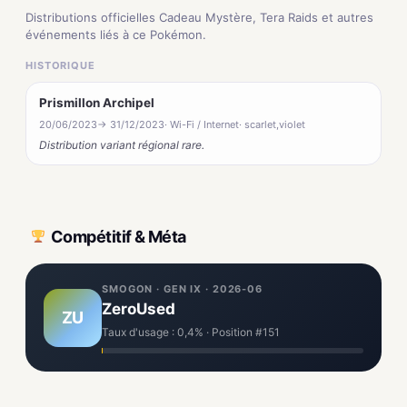
Distributions officielles Cadeau Mystère, Tera Raids et autres
événements liés à ce Pokémon.
HISTORIQUE
Prismillon Archipel
20/06/2023
→ 31/12/2023
· Wi-Fi / Internet
· scarlet,violet
Distribution variant régional rare.
Compétitif & Méta
SMOGON · GEN IX · 2026-06
ZeroUsed
ZU
Taux d'usage : 0,4% · Position #151