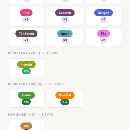
Psy
Spectre
Dragon
×1
×1
×1
Ténèbres
Acier
Fée
×1
×1
×1
RÉSISTANT (×0,5) — 1 TYPE
Insecte
×½
RÉSISTANT (×0,25) — 2 TYPES
Plante
Combat
×¼
×¼
IMMUNISÉ (×0) — 1 TYPE
Sol