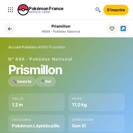
Aller au contenu
Pokémon France
S'inscrire
DEPUIS 1999
Prismillon
←
♡
#666 · Pokédex National
Accueil
›
Pokédex
›
#666 Prismillon
N° 666 · Pokédex National
Prismillon
Insecte
Vol
TAILLE
POIDS
1,2 m
17,0 kg
CATÉGORIE
GÉNÉRATION
Pokémon Lépidécaille
Gen VI