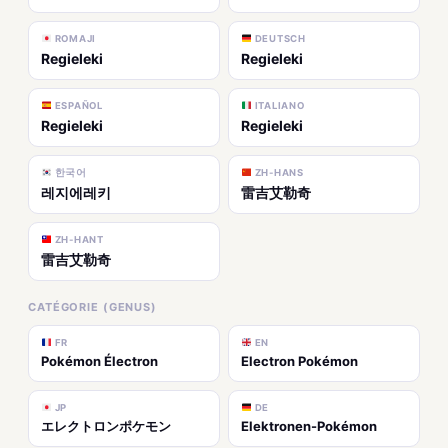
ROMAJI
DEUTSCH
Regieleki
Regieleki
ESPAÑOL
ITALIANO
Regieleki
Regieleki
한국어
ZH-HANS
레지에레키
雷吉艾勒奇
ZH-HANT
雷吉艾勒奇
CATÉGORIE (GENUS)
FR
EN
Pokémon Électron
Electron Pokémon
JP
DE
エレクトロンポケモン
Elektronen-Pokémon