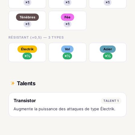
×1
×1
×1
Ténèbres
Fée
×1
×1
RÉSISTANT (×0,5) — 3 TYPES
Électrik
Vol
Acier
×½
×½
×½
Talents
Transistor
TALENT 1
Augmente la puissance des attaques de type Électrik.