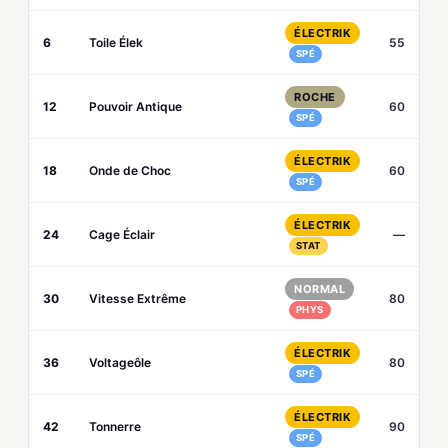
ÉLECTRIK
6
Toile Élek
55
SPÉ
ROCHE
12
Pouvoir Antique
60
SPÉ
ÉLECTRIK
18
Onde de Choc
60
SPÉ
ÉLECTRIK
24
Cage Éclair
—
STAT
NORMAL
30
Vitesse Extrême
80
PHYS
ÉLECTRIK
36
Voltageôle
80
SPÉ
ÉLECTRIK
42
Tonnerre
90
SPÉ