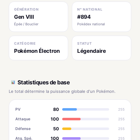
GÉNÉRATION
N° NATIONAL
Gen VIII
#894
Épée / Bouclier
Pokédex national
CATÉGORIE
STATUT
Pokémon Électron
Légendaire
Statistiques de base
Le total détermine la puissance globale d'un Pokémon.
80
PV
255
100
Attaque
255
50
Défense
255
100
Atq. Spé.
255