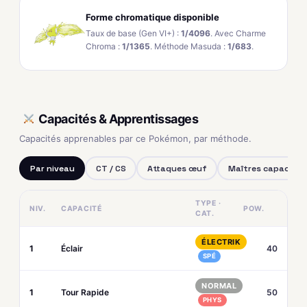
Forme chromatique disponible
Taux de base (Gen VI+) :
1/4096
. Avec Charme
Chroma :
1/1365
. Méthode Masuda :
1/683
.
Capacités & Apprentissages
Capacités apprenables par ce Pokémon, par méthode.
Par niveau
CT / CS
Attaques œuf
Maîtres capacités
TYPE ·
NIV.
CAPACITÉ
POW.
CAT.
ÉLECTRIK
1
Éclair
40
SPÉ
NORMAL
1
Tour Rapide
50
PHYS