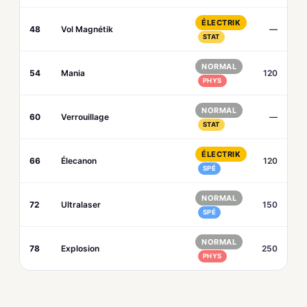
ÉLECTRIK
48
Vol Magnétik
—
STAT
NORMAL
54
Mania
120
PHYS
NORMAL
60
Verrouillage
—
STAT
ÉLECTRIK
66
Élecanon
120
SPÉ
NORMAL
72
Ultralaser
150
SPÉ
NORMAL
78
Explosion
250
PHYS