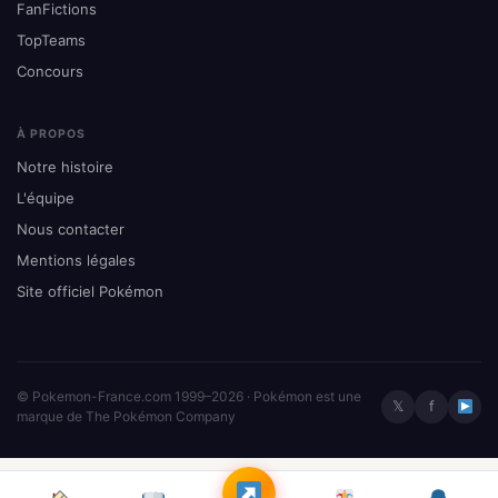
FanFictions
TopTeams
Concours
À PROPOS
Notre histoire
L'équipe
Nous contacter
Mentions légales
Site officiel Pokémon
© Pokemon-France.com 1999–2026 · Pokémon est une
𝕏
f
marque de The Pokémon Company