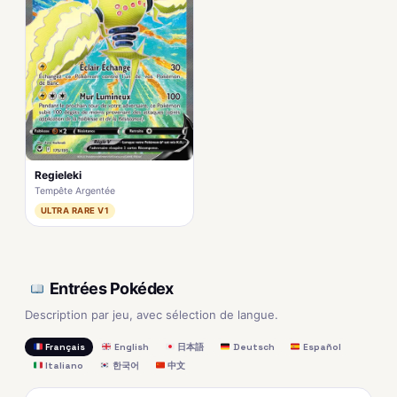
Regieleki
Tempête Argentée
ULTRA RARE V1
Entrées Pokédex
Description par jeu, avec sélection de langue.
Français
English
日本語
Deutsch
Español
Italiano
한국어
中文