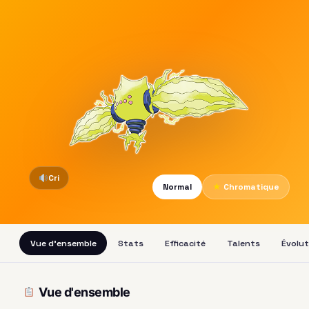
Cri
Normal
★
Chromatique
Vue d'ensemble
Stats
Efficacité
Talents
Évolut
Vue d'ensemble