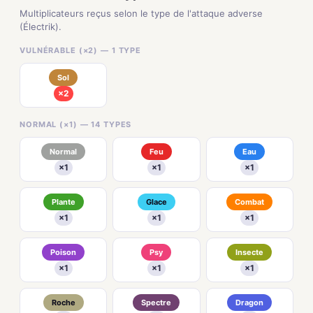
Multiplicateurs reçus selon le type de l'attaque adverse
(Électrik).
VULNÉRABLE (×2) — 1 TYPE
Sol
×2
NORMAL (×1) — 14 TYPES
Normal
Feu
Eau
×1
×1
×1
Plante
Glace
Combat
×1
×1
×1
Poison
Psy
Insecte
×1
×1
×1
Roche
Spectre
Dragon