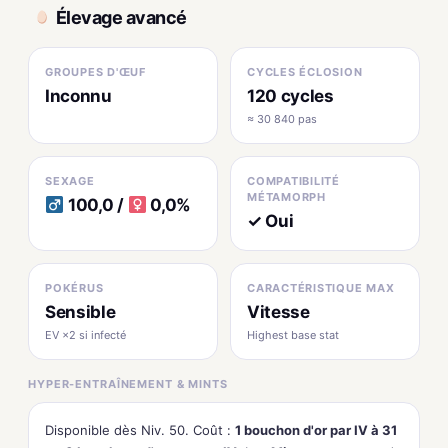
Élevage avancé
GROUPES D'ŒUF
CYCLES ÉCLOSION
Inconnu
120 cycles
≈ 30 840 pas
SEXAGE
COMPATIBILITÉ
MÉTAMORPH
100,0 /
0,0%
✓ Oui
POKÉRUS
CARACTÉRISTIQUE MAX
Sensible
Vitesse
EV ×2 si infecté
Highest base stat
HYPER-ENTRAÎNEMENT & MINTS
Disponible dès Niv. 50. Coût :
1 bouchon d'or par IV à 31