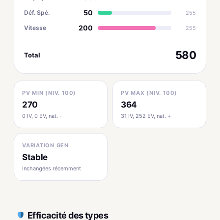
50
Déf. Spé.
255
200
Vitesse
255
580
Total
PV MIN (NIV. 100)
PV MAX (NIV. 100)
270
364
0 IV, 0 EV, nat. -
31 IV, 252 EV, nat. +
VARIATION GEN
Stable
Inchangées récemment
Efficacité des types