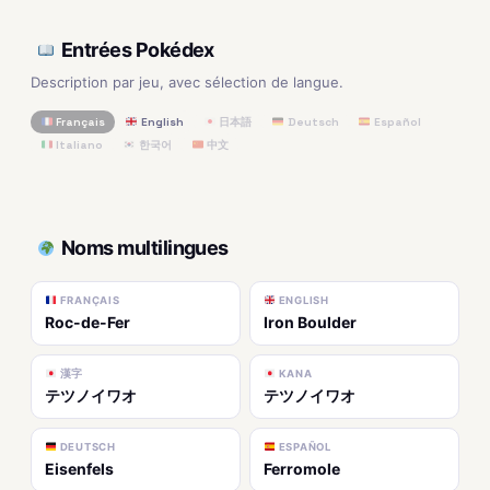
Entrées Pokédex
Description par jeu, avec sélection de langue.
Français
English
日本語
Deutsch
Español
Italiano
한국어
中文
Noms multilingues
FRANÇAIS
ENGLISH
Roc-de-Fer
Iron Boulder
漢字
KANA
テツノイワオ
テツノイワオ
DEUTSCH
ESPAÑOL
Eisenfels
Ferromole