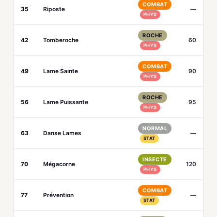
COMBAT
35
Riposte
—
PHYS
ROCHE
42
Tomberoche
60
PHYS
COMBAT
49
Lame Sainte
90
PHYS
ROCHE
56
Lame Puissante
95
PHYS
NORMAL
63
Danse Lames
—
STAT
INSECTE
70
Mégacorne
120
PHYS
COMBAT
77
Prévention
—
STAT