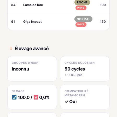
ROCHE
84
Lame de Roc
100
PHYS
NORMAL
91
Giga Impact
150
PHYS
Élevage avancé
GROUPES D'ŒUF
CYCLES ÉCLOSION
Inconnu
50 cycles
≈ 12 850 pas
SEXAGE
COMPATIBILITÉ
MÉTAMORPH
100,0 /
0,0%
✓ Oui