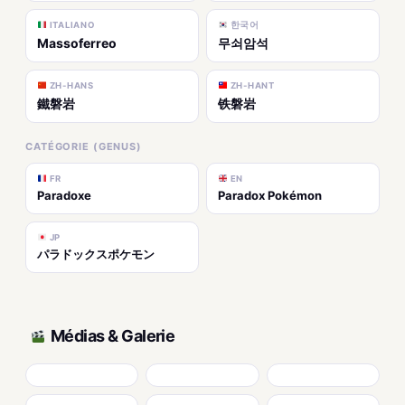
ITALIANO
한국어
Massoferreo
무쇠암석
ZH-HANS
ZH-HANT
鐵磐岩
铁磐岩
CATÉGORIE (GENUS)
FR
EN
Paradoxe
Paradox Pokémon
JP
パラドックスポケモン
Médias & Galerie