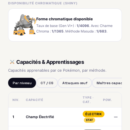
DISPONIBILITÉ CHROMATIQUE (SHINY)
Forme chromatique disponible
Taux de base (Gen VI+) :
1/4096
. Avec Charme
Chroma :
1/1365
. Méthode Masuda :
1/683
.
Capacités & Apprentissages
Capacités apprenables par ce Pokémon, par méthode.
Par niveau
CT / CS
Attaques œuf
Maîtres capacités
TYPE ·
NIV.
CAPACITÉ
POW.
CAT.
ÉLECTRIK
1
Champ Électrifié
—
STAT