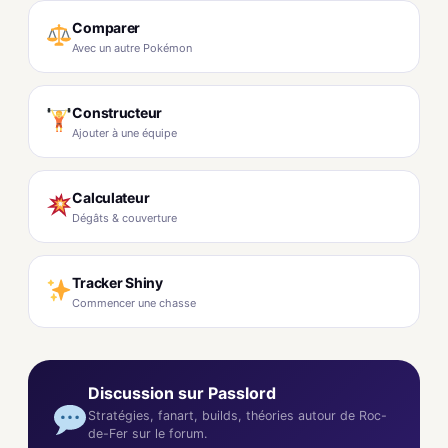
Comparer
Avec un autre Pokémon
Constructeur
Ajouter à une équipe
Calculateur
Dégâts & couverture
Tracker Shiny
Commencer une chasse
Discussion sur Passlord
Stratégies, fanart, builds, théories autour de Roc-
de-Fer sur le forum.