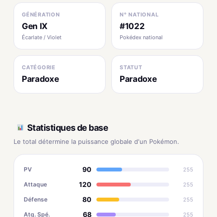
GÉNÉRATION
N° NATIONAL
Gen IX
#1022
Écarlate / Violet
Pokédex national
CATÉGORIE
STATUT
Paradoxe
Paradoxe
Statistiques de base
Le total détermine la puissance globale d'un Pokémon.
90
PV
255
120
Attaque
255
80
Défense
255
68
Atq. Spé.
255