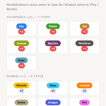
Multiplicateurs reçus selon le type de l'attaque adverse (Psy /
Roche).
VULNÉRABLE (×2) — 7 TYPES
Eau
Plante
Sol
×2
×2
×2
Insecte
Spectre
Ténèbres
×2
×2
×2
Acier
×2
NORMAL (×1) — 6 TYPES
Électrik
Glace
Combat
×1
×1
×1
Roche
Dragon
Fée