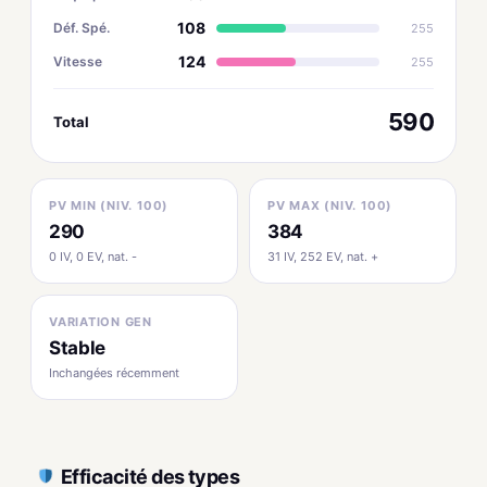
108
Déf. Spé.
255
124
Vitesse
255
590
Total
PV MIN (NIV. 100)
PV MAX (NIV. 100)
290
384
0 IV, 0 EV, nat. -
31 IV, 252 EV, nat. +
VARIATION GEN
Stable
Inchangées récemment
Efficacité des types