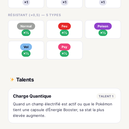
×1
×1
×1
RÉSISTANT (×0,5) — 5 TYPES
Normal
Feu
Poison
×½
×½
×½
Vol
Psy
×½
×½
Talents
Charge Quantique
TALENT 1
Quand un champ électrifié est actif ou que le Pokémon
tient une capsule d’Énergie Booster, sa stat la plus
élevée augmente.