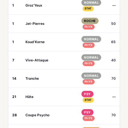
NORMAL
1
Groz’Yeux
—
STAT
ROCHE
1
Jet-Pierres
50
PHYS
NORMAL
1
Koud’Korne
65
PHYS
NORMAL
7
Vive-Attaque
40
PHYS
NORMAL
14
Tranche
70
PHYS
PSY
21
Hâte
—
STAT
PSY
28
Coupe Psycho
70
PHYS