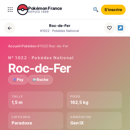
Aller au contenu
Pokémon France
S'inscrire
DEPUIS 1999
Roc-de-Fer
←
♡
#1022 · Pokédex National
Accueil
›
Pokédex
›
#1022 Roc-de-Fer
N° 1022 · Pokédex National
Roc-de-Fer
Psy
Roche
TAILLE
POIDS
1,5 m
162,5 kg
CATÉGORIE
GÉNÉRATION
Paradoxe
Gen IX