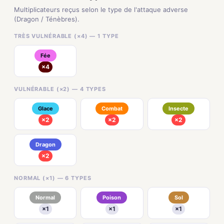
Multiplicateurs reçus selon le type de l'attaque adverse
(Dragon / Ténèbres).
TRÈS VULNÉRABLE (×4) — 1 TYPE
Fée
×4
VULNÉRABLE (×2) — 4 TYPES
Glace
Combat
Insecte
×2
×2
×2
Dragon
×2
NORMAL (×1) — 6 TYPES
Normal
Poison
Sol
×1
×1
×1