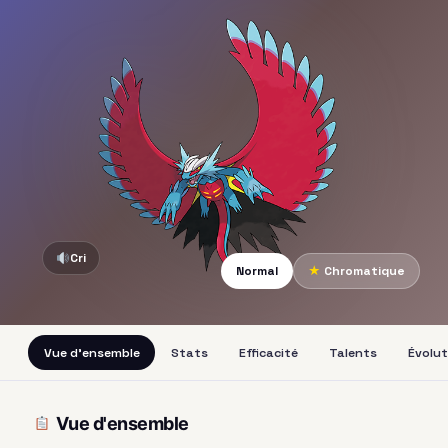
Cri
Normal
★
Chromatique
Vue d'ensemble
Stats
Efficacité
Talents
Évolut
Vue d'ensemble