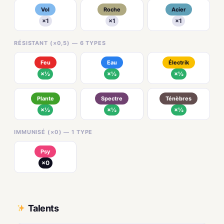
Vol
Roche
Acier
×1
×1
×1
RÉSISTANT (×0,5) — 6 TYPES
Feu
Eau
Électrik
×½
×½
×½
Plante
Spectre
Ténèbres
×½
×½
×½
IMMUNISÉ (×0) — 1 TYPE
Psy
×0
Talents