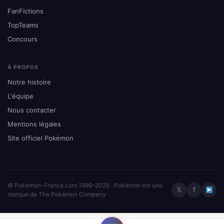
FanFictions
TopTeams
Concours
À PROPOS
Notre histoire
L'équipe
Nous contacter
Mentions légales
Site officiel Pokémon
© Pokemon-France.com 1999–2026 · Pokémon est une
𝕏
f
marque de The Pokémon Company