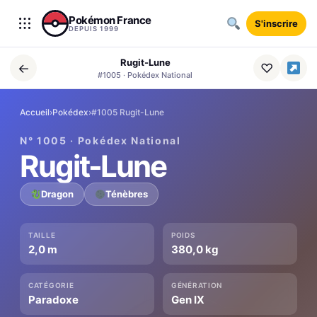
Aller au contenu
Pokémon France
S'inscrire
DEPUIS 1999
Rugit-Lune
←
♡
#1005 · Pokédex National
Accueil
›
Pokédex
›
#1005 Rugit-Lune
N° 1005 · Pokédex National
Rugit-Lune
Dragon
Ténèbres
TAILLE
POIDS
2,0 m
380,0 kg
CATÉGORIE
GÉNÉRATION
Paradoxe
Gen IX