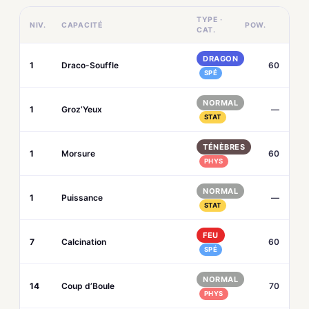
TYPE ·
NIV.
CAPACITÉ
POW.
CAT.
DRAGON
1
Draco-Souffle
60
SPÉ
NORMAL
1
Groz’Yeux
—
STAT
TÉNÈBRES
1
Morsure
60
PHYS
NORMAL
1
Puissance
—
STAT
FEU
7
Calcination
60
SPÉ
NORMAL
14
Coup d’Boule
70
PHYS