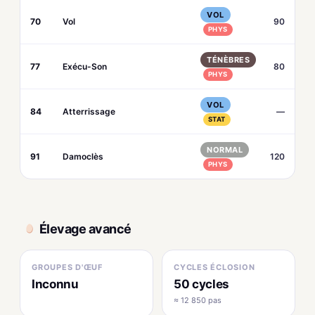
VOL
70
Vol
90
PHYS
TÉNÈBRES
77
Exécu-Son
80
PHYS
VOL
84
Atterrissage
—
STAT
NORMAL
91
Damoclès
120
PHYS
Élevage avancé
GROUPES D'ŒUF
CYCLES ÉCLOSION
Inconnu
50 cycles
≈ 12 850 pas