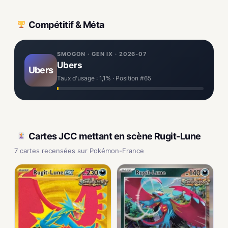
Compétitif & Méta
SMOGON · GEN IX · 2026-07
Ubers
Ubers
Taux d'usage : 1,1% · Position #65
Cartes JCC mettant en scène Rugit-Lune
7 cartes recensées sur Pokémon-France