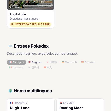
Rugit-Lune
Évolutions Prismatiques
ILLUSTRATION SPÉCIALE RARE
Entrées Pokédex
Description par jeu, avec sélection de langue.
Français
English
日本語
Deutsch
Español
Italiano
한국어
中文
Noms multilingues
FRANÇAIS
ENGLISH
Rugit-Lune
Roaring Moon