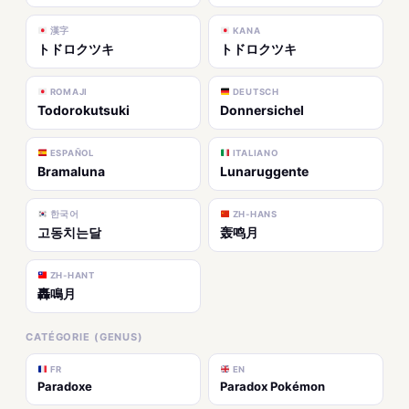
漢字
KANA
トドロクツキ
トドロクツキ
ROMAJI
DEUTSCH
Todorokutsuki
Donnersichel
ESPAÑOL
ITALIANO
Bramaluna
Lunaruggente
한국어
ZH-HANS
고동치는달
轰鸣月
ZH-HANT
轟鳴月
CATÉGORIE (GENUS)
FR
EN
Paradoxe
Paradox Pokémon