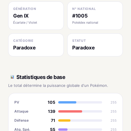
GÉNÉRATION
N° NATIONAL
Gen IX
#1005
Écarlate / Violet
Pokédex national
CATÉGORIE
STATUT
Paradoxe
Paradoxe
Statistiques de base
Le total détermine la puissance globale d'un Pokémon.
105
PV
255
139
Attaque
255
71
Défense
255
55
Atq. Spé.
255