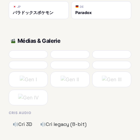
JP
DE
パラドックスポケモン
Paradox
Médias & Galerie
CRIS AUDIO
Cri 3D
Cri legacy (8-bit)