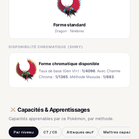
Forme standard
Dragon · Ténèbres
DISPONIBILITÉ CHROMATIQUE (SHINY)
Forme chromatique disponible
Taux de base (Gen VI+) :
1/4096
. Avec Charme
Chroma :
1/1365
. Méthode Masuda :
1/683
.
Capacités & Apprentissages
Capacités apprenables par ce Pokémon, par méthode.
Par niveau
CT / CS
Attaques œuf
Maîtres capacités