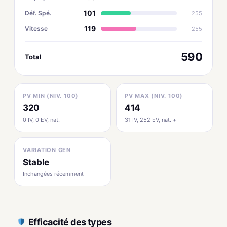
101
Déf. Spé.
255
119
Vitesse
255
590
Total
PV MIN (NIV. 100)
PV MAX (NIV. 100)
320
414
0 IV, 0 EV, nat. -
31 IV, 252 EV, nat. +
VARIATION GEN
Stable
Inchangées récemment
Efficacité des types