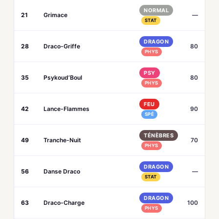
NORMAL
21
Grimace
—
STAT
DRAGON
28
Draco-Griffe
80
PHYS
PSY
35
Psykoud’Boul
80
PHYS
FEU
42
Lance-Flammes
90
SPÉ
TÉNÈBRES
49
Tranche-Nuit
70
PHYS
DRAGON
56
Danse Draco
—
STAT
DRAGON
63
Draco-Charge
100
PHYS