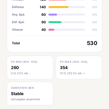
140
Défense
255
60
Atq. Spé.
255
90
Déf. Spé.
255
40
Vitesse
255
530
Total
PV MIN (NIV. 100)
PV MAX (NIV. 100)
260
354
0 IV, 0 EV, nat. -
31 IV, 252 EV, nat. +
VARIATION GEN
Stable
Inchangées récemment