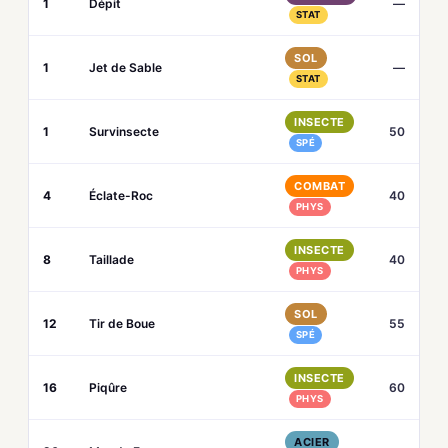
1
Dépit
—
STAT
SOL
1
Jet de Sable
—
STAT
INSECTE
1
Survinsecte
50
SPÉ
COMBAT
4
Éclate-Roc
40
PHYS
INSECTE
8
Taillade
40
PHYS
SOL
12
Tir de Boue
55
SPÉ
INSECTE
16
Piqûre
60
PHYS
ACIER