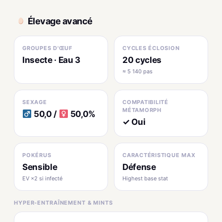
Élevage avancé
GROUPES D'ŒUF
CYCLES ÉCLOSION
Insecte · Eau 3
20 cycles
≈ 5 140 pas
SEXAGE
COMPATIBILITÉ
MÉTAMORPH
50,0 /
50,0%
✓ Oui
POKÉRUS
CARACTÉRISTIQUE MAX
Sensible
Défense
EV ×2 si infecté
Highest base stat
HYPER-ENTRAÎNEMENT & MINTS