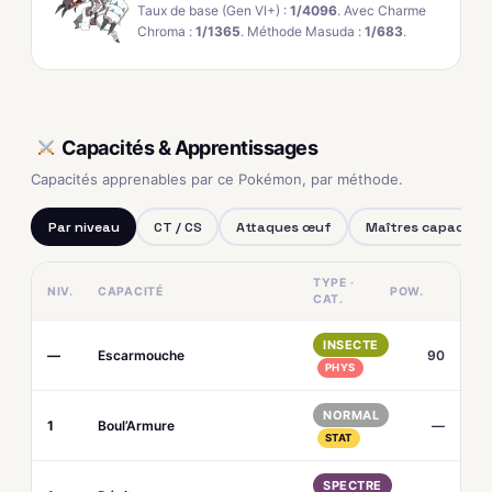
Taux de base (Gen VI+) :
1/4096
. Avec Charme
Chroma :
1/1365
. Méthode Masuda :
1/683
.
Capacités & Apprentissages
Capacités apprenables par ce Pokémon, par méthode.
Par niveau
CT / CS
Attaques œuf
Maîtres capacités
TYPE ·
NIV.
CAPACITÉ
POW.
CAT.
INSECTE
—
Escarmouche
90
PHYS
NORMAL
1
Boul’Armure
—
STAT
SPECTRE