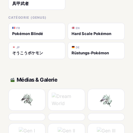
具甲武者
CATÉGORIE (GENUS)
FR
EN
Pokémon Blindé
Hard Scale Pokémon
JP
DE
そうこうポケモン
Rüstungs-Pokémon
Médias & Galerie