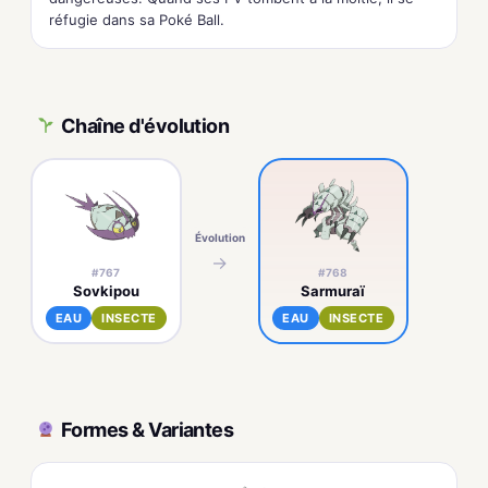
réfugie dans sa Poké Ball.
Chaîne d'évolution
Évolution
→
#767
#768
Sovkipou
Sarmuraï
EAU
INSECTE
EAU
INSECTE
Formes & Variantes