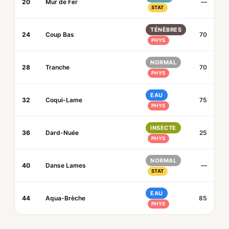
20
Mur de Fer
—
STAT
TÉNÈBRES
24
Coup Bas
70
PHYS
NORMAL
28
Tranche
70
PHYS
EAU
32
Coqui-Lame
75
PHYS
INSECTE
36
Dard-Nuée
25
PHYS
NORMAL
40
Danse Lames
—
STAT
EAU
44
Aqua-Brèche
85
PHYS