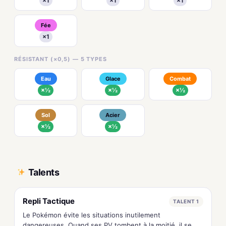
×1
×1
×1
Fée
×1
RÉSISTANT (×0,5) — 5 TYPES
Eau
Glace
Combat
×½
×½
×½
Sol
Acier
×½
×½
Talents
Repli Tactique
TALENT 1
Le Pokémon évite les situations inutilement
dangereuses. Quand ses PV tombent à la moitié, il se