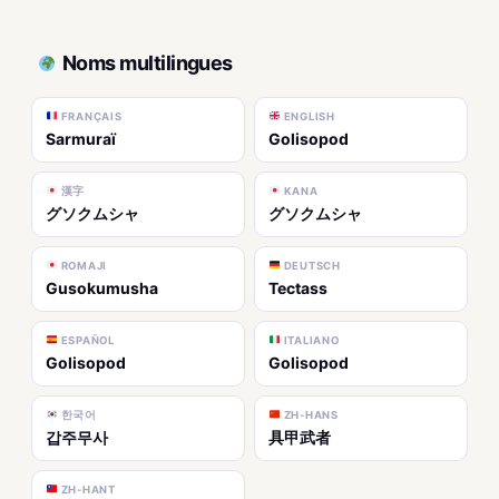
Noms multilingues
FRANÇAIS
ENGLISH
Sarmuraï
Golisopod
漢字
KANA
グソクムシャ
グソクムシャ
ROMAJI
DEUTSCH
Gusokumusha
Tectass
ESPAÑOL
ITALIANO
Golisopod
Golisopod
한국어
ZH-HANS
갑주무사
具甲武者
ZH-HANT