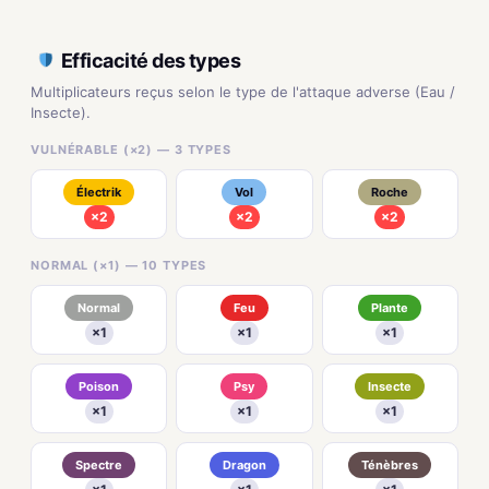
Efficacité des types
Multiplicateurs reçus selon le type de l'attaque adverse (Eau /
Insecte).
VULNÉRABLE (×2) — 3 TYPES
Électrik
Vol
Roche
×2
×2
×2
NORMAL (×1) — 10 TYPES
Normal
Feu
Plante
×1
×1
×1
Poison
Psy
Insecte
×1
×1
×1
Spectre
Dragon
Ténèbres