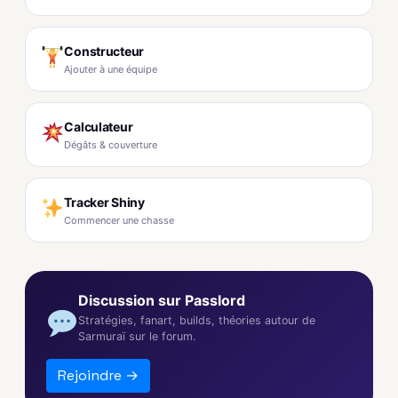
Constructeur
Ajouter à une équipe
Calculateur
Dégâts & couverture
Tracker Shiny
Commencer une chasse
Discussion sur Passlord
Stratégies, fanart, builds, théories autour de
Sarmuraï sur le forum.
Rejoindre →