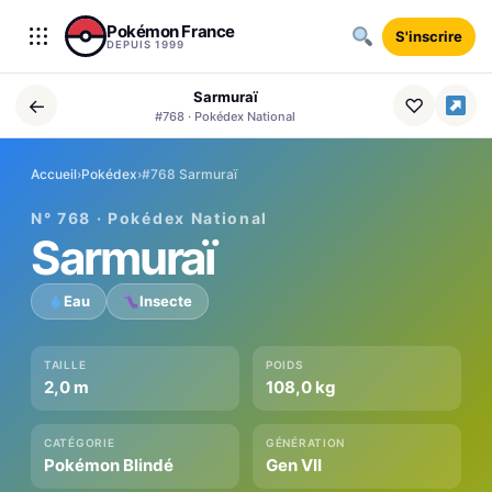
Aller au contenu
Pokémon France
S'inscrire
DEPUIS 1999
Sarmuraï
←
♡
#768 · Pokédex National
Accueil
›
Pokédex
›
#768 Sarmuraï
N° 768 · Pokédex National
Sarmuraï
Eau
Insecte
TAILLE
POIDS
2,0 m
108,0 kg
CATÉGORIE
GÉNÉRATION
Pokémon Blindé
Gen VII