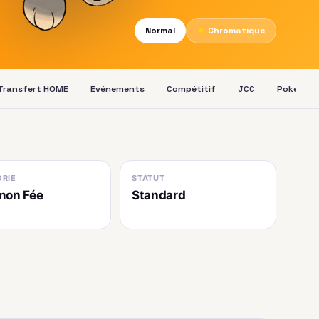
Normal
★
Chromatique
Transfert HOME
Événements
Compétitif
JCC
Pokédex
RIE
STATUT
mon Fée
Standard