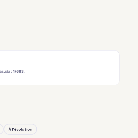
asuda :
1/683
.
À l'évolution