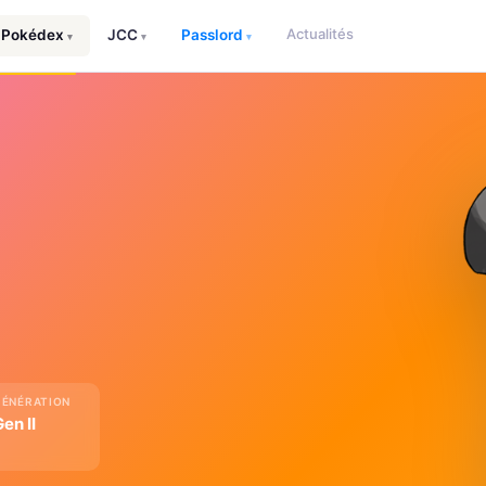
Actualités
Pokédex
JCC
Passlord
▾
▾
▾
GÉNÉRATION
en II