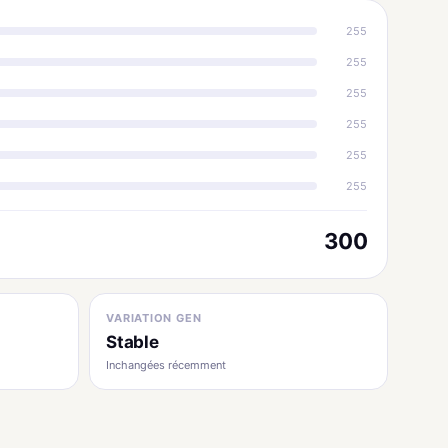
255
255
255
255
255
255
300
VARIATION GEN
Stable
Inchangées récemment