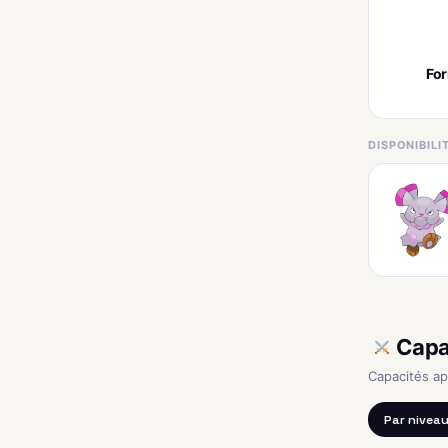
Fo
DISPONIBIL
Capa
Capacités a
Par nivea