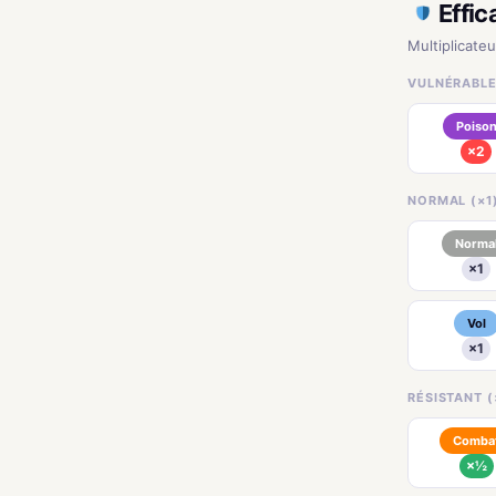
Effic
Multiplicate
VULNÉRABLE
Poiso
×2
NORMAL (×1
Norma
×1
Vol
×1
RÉSISTANT (
Comba
×½