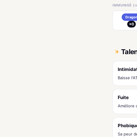
IMMUNISÉ (×
Drago
×0
Tale
Intimida
Baisse l'
Fuite
Améliore 
Phobiqu
Sa peur d