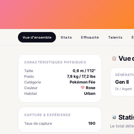
Vue d'ensemble
Stats
Efficacité
Talents
É
Vue 
CARACTÉRISTIQUES PHYSIQUES
0,6 m / 1'12"
Taille
GÉNÉRATI
7,8 kg / 17,2 lbs
Poids
Gen II
Pokémon Fée
Catégorie
Rose
Couleur
Or / Argent
Urban
Habitat
CAPTURE & EXPÉRIENCE
Stati
190
Taux de capture
Le total dét