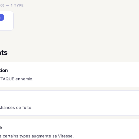
0) — 1 TYPE
n
nts
tion
ATTAQUE ennemie.
chances de fuite.
e
e certains types augmente sa Vitesse.