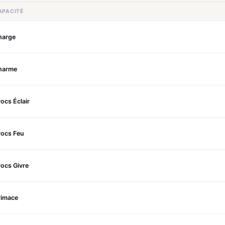
APACITÉ
harge
harme
ocs Éclair
rocs Feu
ocs Givre
rimace