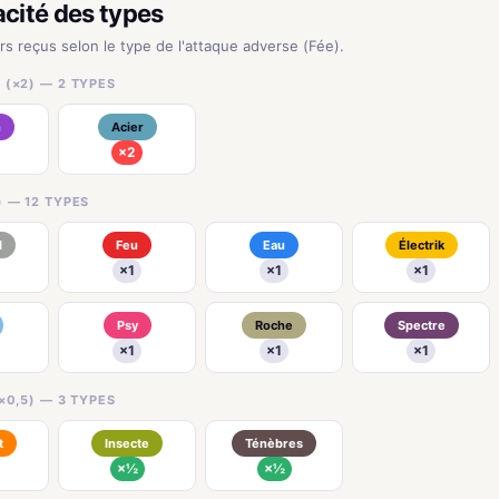
acité des types
urs reçus selon le type de l'attaque adverse (Fée).
 (×2) — 2 TYPES
n
Acier
×2
) — 12 TYPES
l
Feu
Eau
Électrik
×1
×1
×1
Psy
Roche
Spectre
×1
×1
×1
×0,5) — 3 TYPES
t
Insecte
Ténèbres
×½
×½