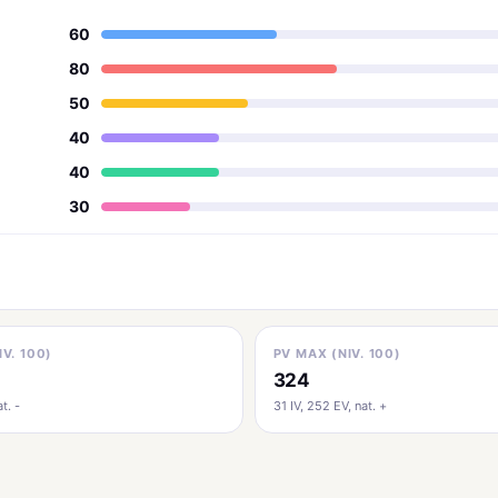
60
80
50
40
40
30
IV. 100)
PV MAX (NIV. 100)
324
t. -
31 IV, 252 EV, nat. +