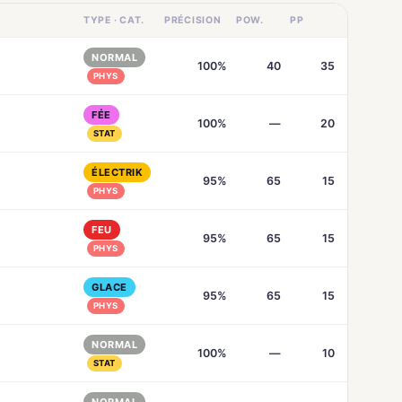
TYPE · CAT.
PRÉCISION
POW.
PP
NORMAL
100%
40
35
PHYS
FÉE
100%
—
20
STAT
ÉLECTRIK
95%
65
15
PHYS
FEU
95%
65
15
PHYS
GLACE
95%
65
15
PHYS
NORMAL
100%
—
10
STAT