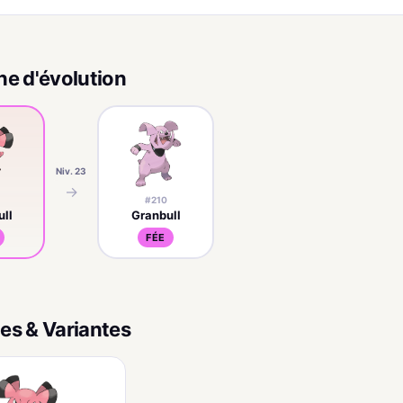
ne d'évolution
Niv. 23
→
#210
ll
Granbull
FÉE
es & Variantes