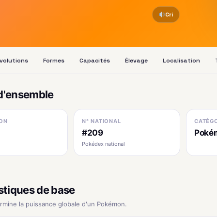
Cri
volutions
Formes
Capacités
Élevage
Localisation
d'ensemble
ON
N° NATIONAL
CATÉGO
#209
Poké
Pokédex national
stiques de base
ermine la puissance globale d'un Pokémon.