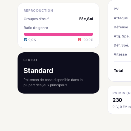
PV
REPRODUCTION
Attaque
Fée,Sol
Groupes d'œuf
Défense
Ratio de genre
Atq. Spé.
0,0%
100,0%
Déf. Spé.
Vitesse
STATUT
Standard
Total
Pokémon de base disponible dans la
plupart des jeux principaux.
PV MIN (N
230
0 IV, 0 EV, na