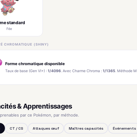
rme standard
Fée
ITÉ CHROMATIQUE (SHINY)
Forme chromatique disponible
Taux de base (Gen VI+) :
1/4096
. Avec Charme Chroma :
1/1365
. Méthode M
cités & Apprentissages
pprenables par ce Pokémon, par méthode.
u
CT / CS
Attaques œuf
Maîtres capacités
Événements