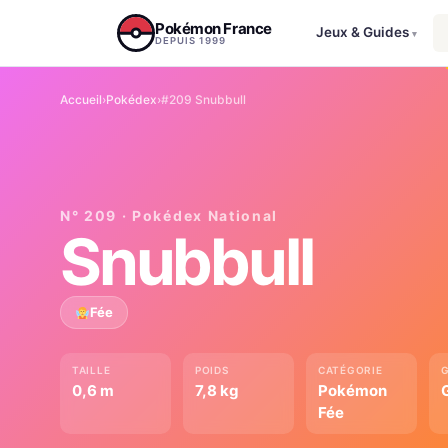
Aller au contenu
Pokémon France
Jeux & Guides
▾
DEPUIS 1999
Accueil
›
Pokédex
›
#209 Snubbull
N° 209 · Pokédex National
Snubbull
Fée
TAILLE
POIDS
CATÉGORIE
0,6 m
7,8 kg
Pokémon
G
Fée