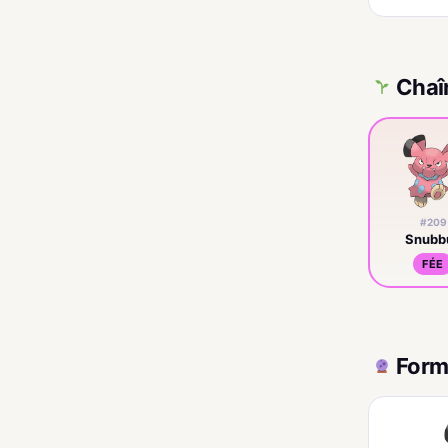
Chaî
#209
Snubbu
FÉE
Form