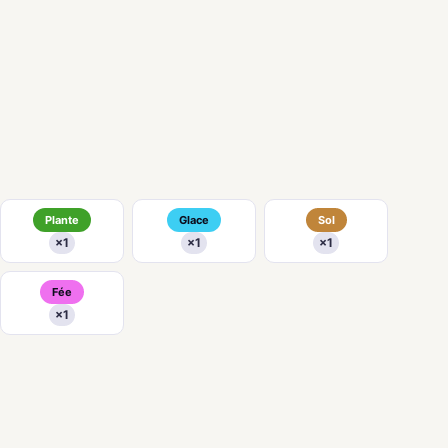
Plante
Glace
Sol
×1
×1
×1
Fée
×1