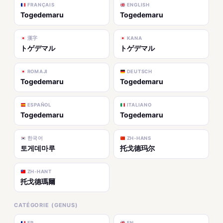
FRANÇAIS
ENGLISH
Togedemaru
Togedemaru
漢字
KANA
トゲデマル
トゲデマル
ROMAJI
DEUTSCH
Togedemaru
Togedemaru
ESPAÑOL
ITALIANO
Togedemaru
Togedemaru
한국어
ZH-HANS
토게데마루
托戈德玛尔
ZH-HANT
托戈德瑪爾
CATÉGORIE (GENUS)
FR
EN