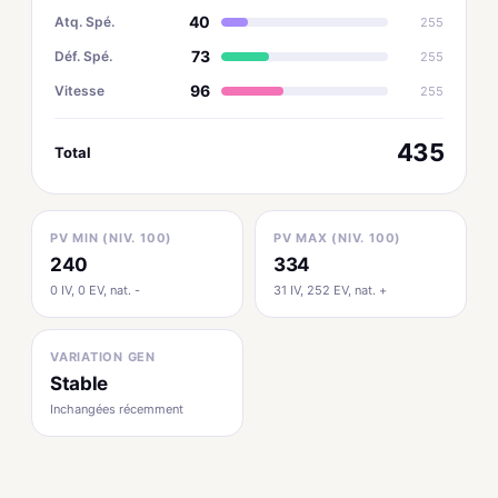
40
Atq. Spé.
255
73
Déf. Spé.
255
96
Vitesse
255
435
Total
PV MIN (NIV. 100)
PV MAX (NIV. 100)
240
334
0 IV, 0 EV, nat. -
31 IV, 252 EV, nat. +
VARIATION GEN
Stable
Inchangées récemment