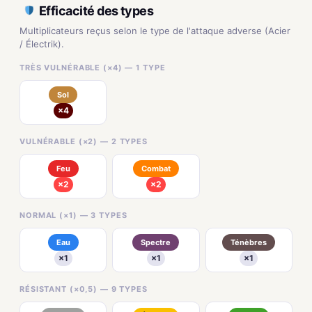
Efficacité des types
Multiplicateurs reçus selon le type de l'attaque adverse (Acier
/ Électrik).
TRÈS VULNÉRABLE (×4) — 1 TYPE
Sol
×4
VULNÉRABLE (×2) — 2 TYPES
Feu
Combat
×2
×2
NORMAL (×1) — 3 TYPES
Eau
Spectre
Ténèbres
×1
×1
×1
RÉSISTANT (×0,5) — 9 TYPES