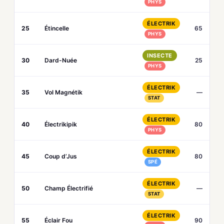
PHYS
ÉLECTRIK
25
Étincelle
65
PHYS
INSECTE
30
Dard-Nuée
25
PHYS
ÉLECTRIK
35
Vol Magnétik
—
STAT
ÉLECTRIK
40
Électrikipik
80
PHYS
ÉLECTRIK
45
Coup d’Jus
80
SPÉ
ÉLECTRIK
50
Champ Électrifié
—
STAT
ÉLECTRIK
55
Éclair Fou
90