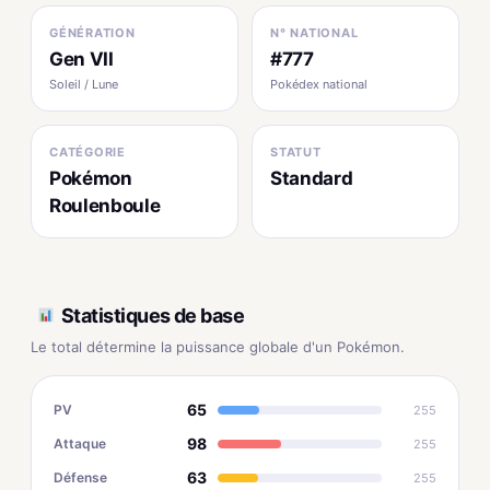
GÉNÉRATION
N° NATIONAL
Gen VII
#777
Soleil / Lune
Pokédex national
CATÉGORIE
STATUT
Pokémon
Standard
Roulenboule
Statistiques de base
Le total détermine la puissance globale d'un Pokémon.
65
PV
255
98
Attaque
255
63
Défense
255