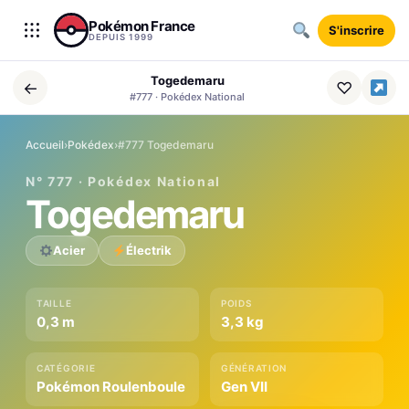
Aller au contenu
Pokémon France
S'inscrire
DEPUIS 1999
Togedemaru
←
♡
#777 · Pokédex National
Accueil
›
Pokédex
›
#777 Togedemaru
N° 777 · Pokédex National
Togedemaru
Acier
Électrik
TAILLE
POIDS
0,3 m
3,3 kg
CATÉGORIE
GÉNÉRATION
Pokémon Roulenboule
Gen VII