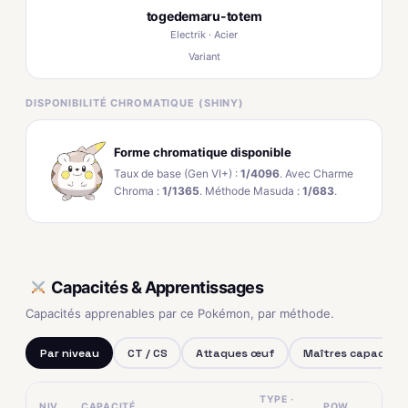
togedemaru-totem
Electrik · Acier
Variant
DISPONIBILITÉ CHROMATIQUE (SHINY)
Forme chromatique disponible
Taux de base (Gen VI+) :
1/4096
. Avec Charme
Chroma :
1/1365
. Méthode Masuda :
1/683
.
Capacités & Apprentissages
Capacités apprenables par ce Pokémon, par méthode.
Par niveau
CT / CS
Attaques œuf
Maîtres capacités
TYPE ·
NIV.
CAPACITÉ
POW.