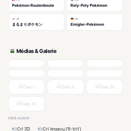
Pokémon Roulenboule
Roly-Poly Pokémon
JP
DE
まるまりポケモン
Einigler-Pokémon
Médias & Galerie
CRIS AUDIO
Cri 3D
Cri legacy (8-bit)