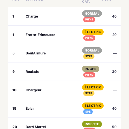
CAT.
NORMAL
1
Charge
40
PHYS
ÉLECTRIK
1
Frotte-Frimousse
20
PHYS
NORMAL
5
Boul’Armure
—
STAT
ROCHE
9
Roulade
30
PHYS
ÉLECTRIK
10
Chargeur
—
STAT
ÉLECTRIK
15
Éclair
40
SPÉ
INSECTE
20
Dard Mortel
50