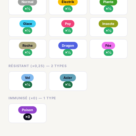
Normal
Électrik
Plante
×½
×½
×½
Glace
Psy
Insecte
×½
×½
×½
Roche
Dragon
Fée
×½
×½
×½
RÉSISTANT (×0,25) — 2 TYPES
Vol
Acier
×¼
×¼
IMMUNISÉ (×0) — 1 TYPE
Poison
×0