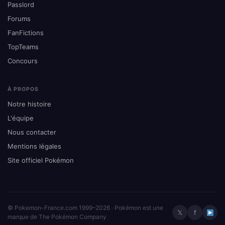
Passlord
Forums
FanFictions
TopTeams
Concours
À PROPOS
Notre histoire
L'équipe
Nous contacter
Mentions légales
Site officiel Pokémon
© Pokemon-France.com 1999–2026 · Pokémon est une
𝕏
f
marque de The Pokémon Company