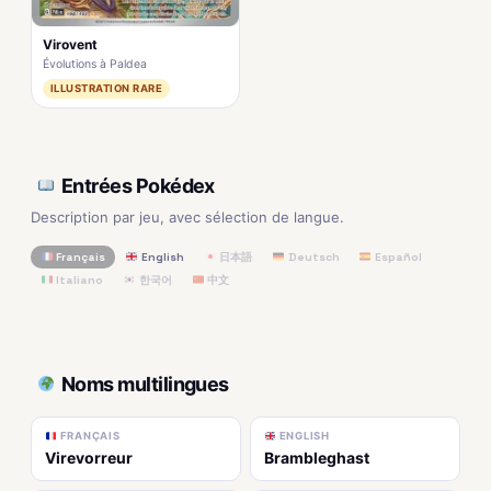
Virovent
Évolutions à Paldea
ILLUSTRATION RARE
Entrées Pokédex
Description par jeu, avec sélection de langue.
Français
English
日本語
Deutsch
Español
Italiano
한국어
中文
Noms multilingues
FRANÇAIS
ENGLISH
Virevorreur
Brambleghast