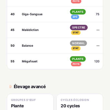
PHYS
PLANTE
40
Giga-Sangsue
75
SPÉ
SPECTRE
45
Malédiction
—
STAT
NORMAL
50
Balance
—
STAT
PLANTE
55
Mégafouet
120
PHYS
Élevage avancé
GROUPES D'ŒUF
CYCLES ÉCLOSION
Plante
20 cycles