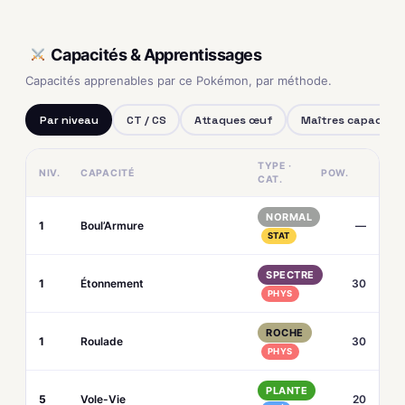
Capacités & Apprentissages
Capacités apprenables par ce Pokémon, par méthode.
Par niveau
CT / CS
Attaques œuf
Maîtres capacités
TYPE ·
NIV.
CAPACITÉ
POW.
CAT.
NORMAL
1
Boul’Armure
—
STAT
SPECTRE
1
Étonnement
30
PHYS
ROCHE
1
Roulade
30
PHYS
PLANTE
5
Vole-Vie
20