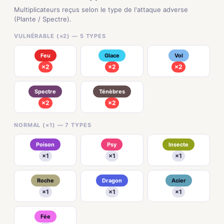
Multiplicateurs reçus selon le type de l'attaque adverse
(Plante / Spectre).
VULNÉRABLE (×2) — 5 TYPES
Feu
Glace
Vol
×2
×2
×2
Spectre
Ténèbres
×2
×2
NORMAL (×1) — 7 TYPES
Poison
Psy
Insecte
×1
×1
×1
Roche
Dragon
Acier
×1
×1
×1
Fée