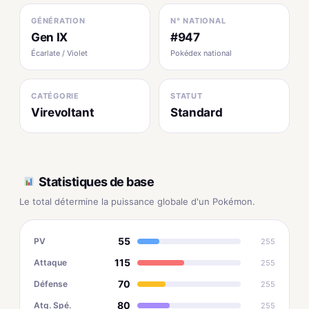
GÉNÉRATION
N° NATIONAL
Gen IX
#947
Écarlate / Violet
Pokédex national
CATÉGORIE
STATUT
Virevoltant
Standard
Statistiques de base
Le total détermine la puissance globale d'un Pokémon.
55
PV
255
115
Attaque
255
70
Défense
255
80
Atq. Spé.
255