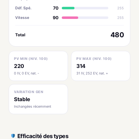
70
Déf. Spé.
255
90
Vitesse
255
480
Total
PV MIN (NIV. 100)
PV MAX (NIV. 100)
220
314
0 IV, 0 EV, nat. -
31 IV, 252 EV, nat. +
VARIATION GEN
Stable
Inchangées récemment
Efficacité des types