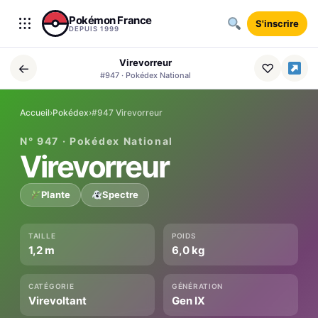
Aller au contenu
Pokémon France
S'inscrire
DEPUIS 1999
Virevorreur
←
♡
#947 · Pokédex National
Accueil
›
Pokédex
›
#947 Virevorreur
N° 947 · Pokédex National
Virevorreur
Plante
Spectre
TAILLE
POIDS
1,2 m
6,0 kg
CATÉGORIE
GÉNÉRATION
Virevoltant
Gen IX