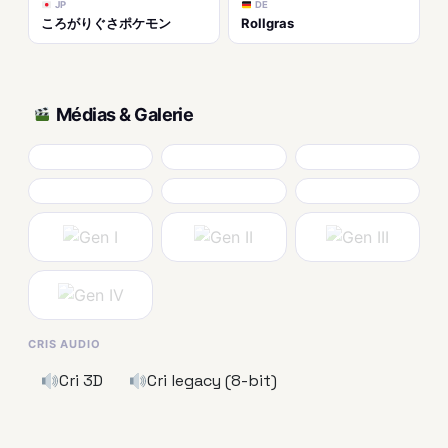
JP
DE
ころがりぐさポケモン
Rollgras
Médias & Galerie
CRIS AUDIO
Cri 3D
Cri legacy (8-bit)