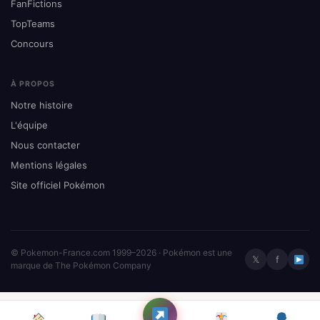
FanFictions
TopTeams
Concours
À PROPOS
Notre histoire
L'équipe
Nous contacter
Mentions légales
Site officiel Pokémon
© Pokemon-France.com 1999–2026 · Pokémon est une
𝕏
f
marque de The Pokémon Company