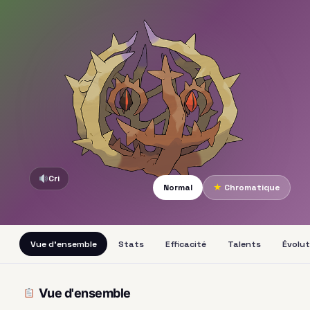
Cri
Normal
★
Chromatique
Vue d'ensemble
Stats
Efficacité
Talents
Évolut
Vue d'ensemble