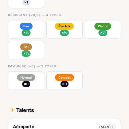
×1
RÉSISTANT (×0,5) — 4 TYPES
Eau
Électrik
Plante
×½
×½
×½
Sol
×½
IMMUNISÉ (×0) — 2 TYPES
Normal
Combat
×0
×0
Talents
Aéroporté
TALENT 1