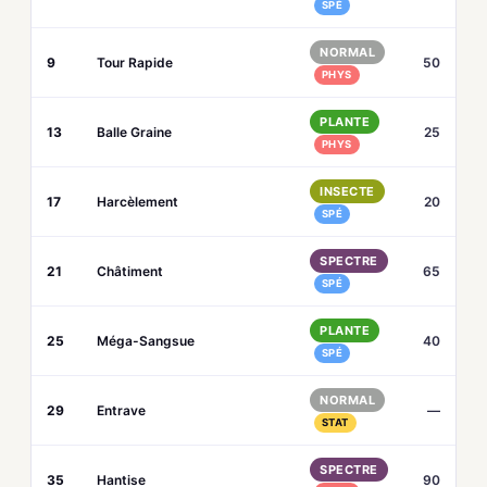
SPÉ
NORMAL
9
Tour Rapide
50
PHYS
PLANTE
13
Balle Graine
25
PHYS
INSECTE
17
Harcèlement
20
SPÉ
SPECTRE
21
Châtiment
65
SPÉ
PLANTE
25
Méga-Sangsue
40
SPÉ
NORMAL
29
Entrave
—
STAT
SPECTRE
35
Hantise
90