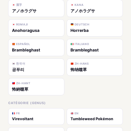
漢字
KANA
アノホラグサ
アノホラグサ
ROMAJI
DEUTSCH
Anohoragusa
Horrerba
ESPAÑOL
ITALIANO
Brambleghast
Brambleghast
한국어
ZH-HANS
공푸리
怖纳噬草
ZH-HANT
怖納噬草
CATÉGORIE (GENUS)
FR
EN
Virevoltant
Tumbleweed Pokémon