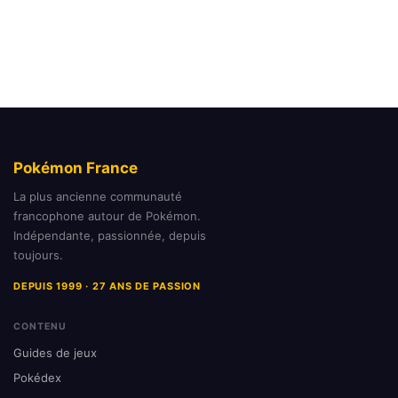
Pokémon France
La plus ancienne communauté
francophone autour de Pokémon.
Indépendante, passionnée, depuis
toujours.
DEPUIS 1999 · 27 ANS DE PASSION
CONTENU
Guides de jeux
Pokédex