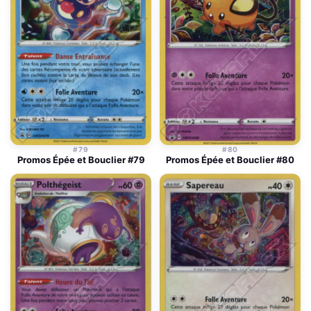
#79
#80
Promos Épée et Bouclier #79
Promos Épée et Bouclier #80