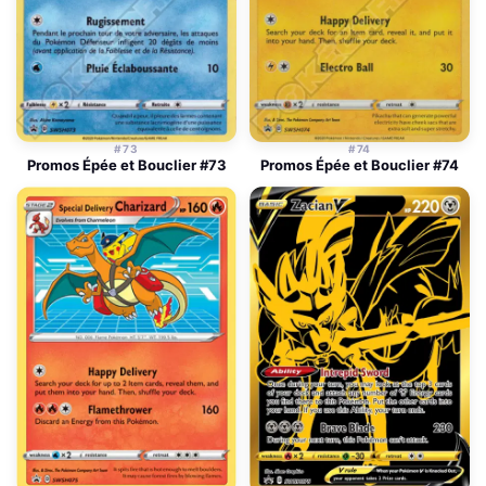
#73
#74
Promos Épée et Bouclier #73
Promos Épée et Bouclier #74