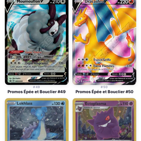
#49
#50
Promos Épée et Bouclier #49
Promos Épée et Bouclier #50