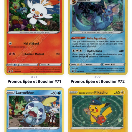
#71
#72
Promos Épée et Bouclier #71
Promos Épée et Bouclier #72